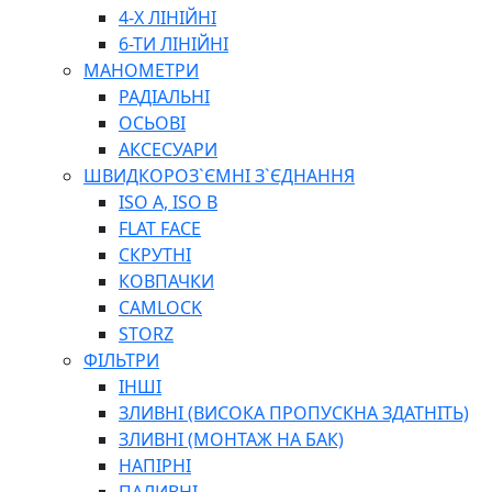
ПЛОСКОГУБЦІ
4-Х ЛІНІЙНІ
ВИКРУТКИ
6-ТИ ЛІНІЙНІ
КЛЮЧІ
МАНОМЕТРИ
ГОЛОВКИ, ТРІЩАТКИ, ВОРОТКИ, ПЕРЕХІДНИКИ
РАДІАЛЬНІ
ЗУБИЛА, МОЛОТКИ, СОКИРИ, СТАМЕСКИ, ДОЛОТА
ОСЬОВІ
СТРУПЦИНИ, ЛЕЩАТА
АКСЕСУАРИ
ВИМІРЮВАЛЬНІ ІНСТРУМЕНТИ
ШВИДКОРОЗ`ЄМНІ З`ЄДНАННЯ
БУДІВЕЛЬНИЙ ІНСТРУМЕНТ
ISO A, ISO B
ШЛАНГИ
FLAT FACE
ГОСПОДАРСЬКІ ТОВАРИ
СКРУТНІ
ПНЕВМАТИЧНІ ІНСТРУМЕНТИ
КОВПАЧКИ
З'ЄДНУВАЛЬНІ ІНСТРУМЕНТИ ТА МАТЕРІАЛИ
CAMLOCK
ЯЩИКИ, ШАФИ, ТА СУМКИ ДЛЯ ІНСТРУМЕНТІВ
STORZ
ЗАСОБИ ЗАХИСТУ
ФІЛЬТРИ
СТЕПЛЕРИ, ЗАКЛЕПОЧНИКИ
ІНШІ
ГІДРАВЛІЧНІ ІНСТРУМЕНТИ
ЗЛИВНІ (ВИСОКА ПРОПУСКНА ЗДАТНІТЬ)
ТЕХНІЧНА ХІМІЯ
ЗЛИВНІ (МОНТАЖ НА БАК)
НАПІРНІ