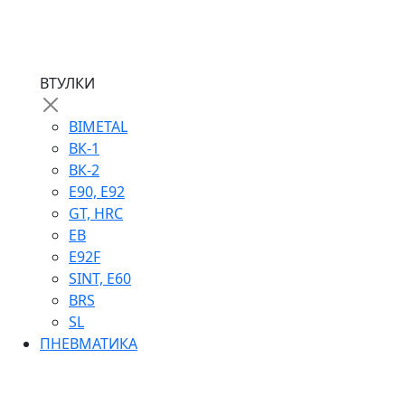
ВТУЛКИ
BIMETAL
ВК-1
ВК-2
Е90, E92
GT, HRC
EB
Е92F
SINT, E60
BRS
SL
ПНЕВМАТИКА