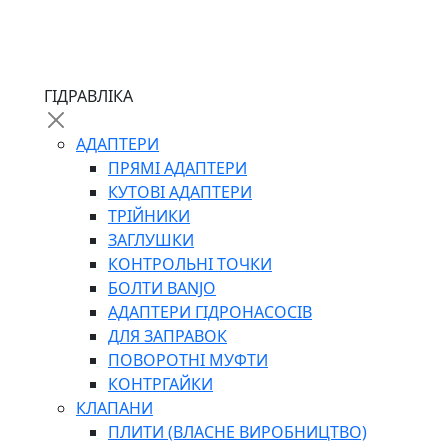
ЧЕРВ`ЯЧНІ
ГІДРАВЛІКА
СИЛОВІ
ДРОТЯНІ
АДАПТЕРИ
ПРУЖИННІ
ПРЯМІ АДАПТЕРИ
НЕЙЛОНОВІ
КУТОВІ АДАПТЕРИ
ПРОРЕЗИНЕНІ
ТРІЙНИКИ
АВТОТОВАРИ
ЗАГЛУШКИ
КОНТРОЛЬНІ ТОЧКИ
БОЛТИ BANJO
АДАПТЕРИ ГІДРОНАСОСІВ
ДЛЯ ЗАПРАВОК
ПОВОРОТНІ МУФТИ
КОНТРГАЙКИ
АВТОХІМІЯ
КЛАПАНИ
ДОМКРАТИ
ПЛИТИ (ВЛАСНЕ ВИРОБНИЦТВО)