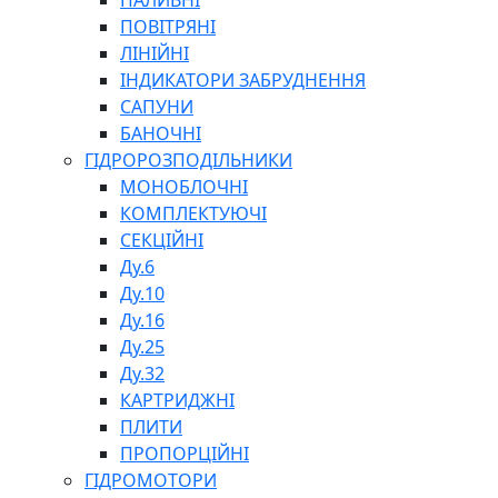
ПАЛИВНІ
ПОВІТРЯНІ
ЛІНІЙНІ
ІНДИКАТОРИ ЗАБРУДНЕННЯ
САПУНИ
БАНОЧНІ
СПЕЦІАЛЬНІ
ГІДРОРОЗПОДІЛЬНИКИ
ОЛИВИ
МОНОБЛОЧНІ
ГЕРМЕТИКИ
КОМПЛЕКТУЮЧІ
ЗМАЗКИ
СЕКЦІЙНІ
КЛЕЇ, ЦЕМЕНТИ, ЕПОКСИДКИ
Ду.6
РЕМОНТ ГІДРОЦИЛІНДРІВ
Ду.10
Ду.16
Ду.25
Ду.32
КАРТРИДЖНІ
ПЛИТИ
ПРОПОРЦІЙНІ
БОРЕКС, ЕО
ГІДРОМОТОРИ