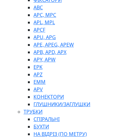
ФІКСАТОРИ
ABC
APC, MPC
APL, MPL
APCF
APU, APG
APE, APEG, APEW
APB, APD, APX
APY, APW
EPK
APZ
EMM
APV
КОНЕКТОРИ
ГЛУШНИКИ/ЗАГЛУШКИ
ТРУБКИ
СПІРАЛЬНІ
БУХТИ
НА ВІДРІЗ (ПО МЕТРУ)