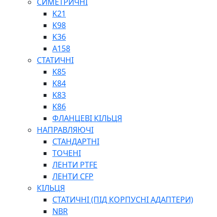
СИМЕТРИЧНІ
ШАРНІРНІ ПІДШИПНИКИ
K21
ВУХА ГІДРОЦИЛІНДРА
K98
ТРУБИ ХОНІНГОВАНІ
K36
ШТОКИ ХРОМОВАНІ
A158
МАСТИЛЬНЕ ОБЛАДНАННЯ
СТАТИЧНІ
K85
K84
K83
K86
ФЛАНЦЕВІ КІЛЬЦЯ
НАПРАВЛЯЮЧІ
СОЖ
СТАНДАРТНІ
ПІСТОЛЕТИ
ТОЧЕНІ
НАСОСИ ТА ПОМПИ
ЛЕНТИ PTFE
НАГНІТАЧІ
ЛЕНТИ CFP
МУФТИ (НАСАДКИ) ДЛЯ ШПРИЦІВ
КІЛЬЦЯ
МАСЛЯНКИ, ЛІЙКИ
СТАТИЧНІ (ПІД КОРПУСНІ АДАПТЕРИ)
ПРЕС-МАСЛЯНКИ
NBR