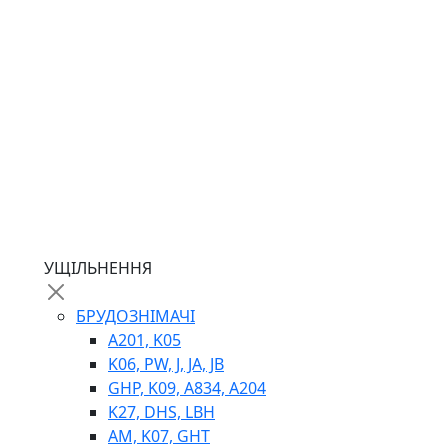
ГІДРОМОТОРИ
ГІДРОНАСОСИ
НАСОСИ-ДОЗАТОРИ
ГІДРОЦИЛІНДРИ
МАСЛОСТАНЦІЇ
ГІДРОАКУМУЛЯТОРИ ТА КОМПЛЕКТУЮЧІ
ЕЛЕКТРОПРИВІД
ТЕПЛООБМІННИКИ
ГІДРОФІКАЦІЯ ТЯГАЧІВ
КОНТРОЛЬНО-ВИМІРЮВАЛЬНА АПАРАТУРА
РОТАТОРИ
ЛЕБІДКИ
УЩІЛЬНЕННЯ
ВТУЛКИ
БРУДОЗНІМАЧІ
A201, K05
K06, PW, J, JA, JB
GHP, K09, A834, A204
K27, DHS, LBH
AM, K07, GHT