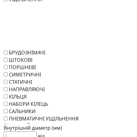
БРУДОЗНІМАЧІ
ШТОКОВІ
ПОРШНЕВІ
СИМЕТРИЧНІ
СТАТИЧНІ
НАПРАВЛЯЮЧІ
КІЛЬЦЯ
НАБОРИ КІЛЕЦЬ
САЛЬНИКИ
ПНЕВМАТИЧНІ УЩІЛЬНЕННЯ
РОТАЦІЙНІ
Внутрішній діаметр (мм)
РЕМКОМПЛЕКТИ
від