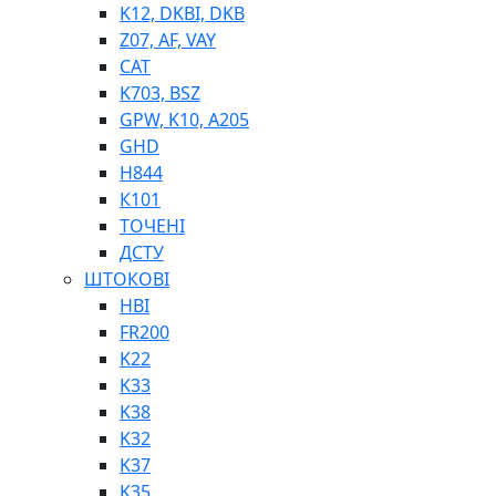
K12, DKBI, DKB
BIMETAL
Z07, AF, VAY
ВК-1
CAT
ВК-2
K703, BSZ
Е90, E92
GPW, K10, A205
GT, HRC
GHD
EB
H844
Е92F
К101
SINT, E60
ТОЧЕНІ
BRS
ДСТУ
SL
ШТОКОВІ
ПНЕВМАТИКА
HBI
FR200
K22
K33
K38
K32
K37
ФІТИНГИ
K35