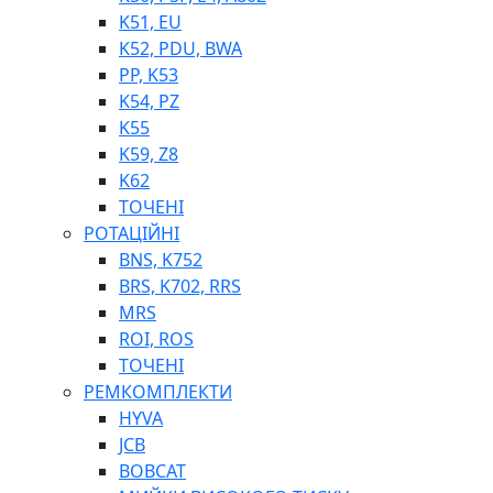
K51, EU
K52, PDU, BWA
PP, K53
ФІЛЬТРИ ДЛЯ ПАЛЬНОГО
K54, PZ
ПІДДОНИ ДЛЯ БОЧОК
K55
МОДУЛЬНІ АЗС
K59, Z8
МЕТРОЛОГІЧНЕ ОБЛАДНАННЯ
K62
ЛІЧИЛЬНИКИ І ВИТРАТОМІРИ ДЛЯ ПАЛЬНОГО
ТОЧЕНІ
КОТУШКИ ДЛЯ ШЛАНГІВ
РОТАЦІЙНІ
НАСОСИ ДЛЯ ПАЛЬНОГО
BNS, K752
МОБІЛЬНІ КОЛОНКИ ТА КОМПЛЕКТИ ЗАПРАВКИ
BRS, K702, RRS
СТАЦІОНАРНІ КОЛОНКИ
MRS
ПІСТОЛЕТИ
ROI, ROS
КОМПЛЕКТУЮЧІ ДЛЯ РУКАВІВ ВИСОКОГО ТИСКУ
ТОЧЕНІ
РЕМКОМПЛЕКТИ
HYVA
JCB
BOBCAT