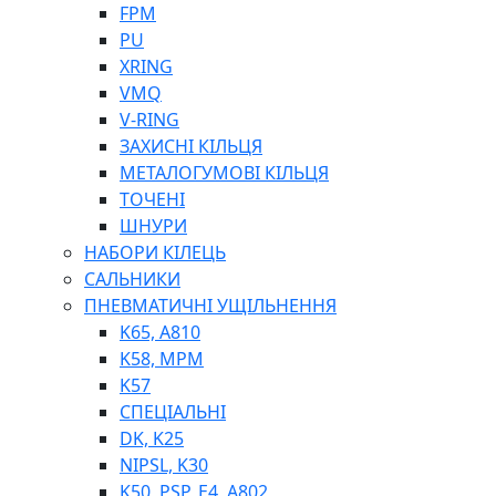
ШЛАНГИ, ТРУБКИ
FPM
ШПРИЦИ МАСТИЛЬНІ
PU
РУКАВА
XRING
VMQ
V-RING
ЗАХИСНІ КІЛЬЦЯ
МЕТАЛОГУМОВІ КІЛЬЦЯ
ТОЧЕНІ
ШНУРИ
НАБОРИ КІЛЕЦЬ
ТОСОЛ, АНТИФРИЗ
САЛЬНИКИ
ОЛИВА-ПАЛИВО
ПНЕВМАТИЧНІ УЩІЛЬНЕННЯ
ПОВІТРЯ-ВОДА
K65, A810
ДЛЯ ЗВАРЮВАННЯ
K58, MPM
НАПІРНО-ВСМОКТУЮЧІ
K57
АЗС
СПЕЦІАЛЬНІ
DK, K25
NIPSL, K30
K50, PSP, E4, A802