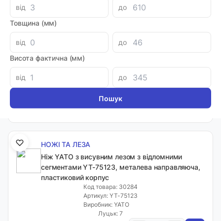
від
до
Товщина (мм)
НОЖІ ТА ЛЕЗА
від
до
Леза трапеція 61×19×0.6 мм "ПРОФІ" SK5, 10
шт TOLSEN 30010
Висота фактична (мм)
Код товара: 79017
Артикул: 30010
від
до
Виробник: TOLSEN
Луцьк: 10
-
+
54.18 грн
НОЖІ ТА ЛЕЗА
Ніж YATO з висувним лезом з відломними
сегментами YT-75123, металева направляюча,
пластиковий корпус
Код товара: 30284
Артикул: YT-75123
Виробник: YATO
Луцьк: 7