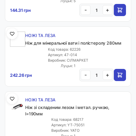
Луцьк: 5
-
+
144.31 грн
НОЖІ ТА ЛЕЗА
Ніж для мінеральної вати і полістеролу 280мм
Код товара: 62226
Артикул: 47-014
Виробник: СІЛМАРКЕТ
Луцьк: 1
-
+
242.26 грн
НОЖІ ТА ЛЕЗА
Ніж зі складеним лезом і метал. ручкою,
l=190мм
Код товара: 68217
Артикул: YT-75051
Виробник: YATO
Луцьк: 1