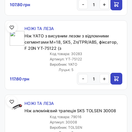
-
+
107.80 грн
НОЖІ ТА ЛЕЗА
Ніж YATO з висувним лезом з відломними
сегментами М=18, SK5, Zn/TPR/ABS, фіксатор,
F 20N YT-75122 (з
Код товара: 30283
Артикул: YT-75122
Виробник: YATO
Луцьк: 5
-
+
117.60 грн
НОЖІ ТА ЛЕЗА
Ніж алюмінієвий трапеція SK5 TOLSEN 30008
Код товара: 79016
Артикул: 30008
Виробник: TOLSEN