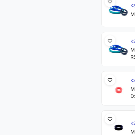
K
М
K
М
R
K
М
D
K
М