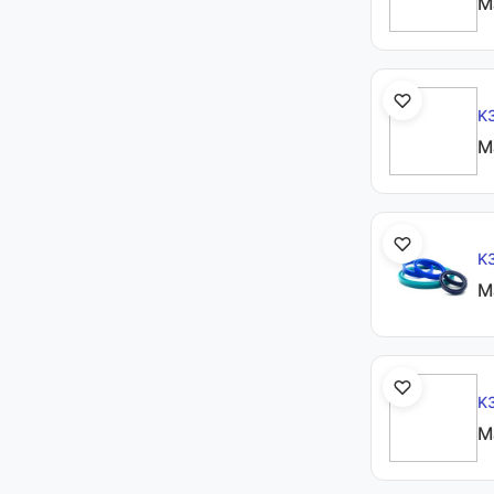
М
K
М
K
М
K
М