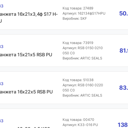
33
Код товара: 27489
50.
анжета 16х21х3,4ф S17 H-
Артикул: 162134фS17HPU
Виробник: SKF
U
Код товара: 73919
33
Артикул: RSB 0150 0210
81
050 C0
анжета 15х21х5 RSB PU
Виробник: ARTIC SEALS
Код товара: 51038
33
Артикул: RSB 0160 0220
83
050 C0
анжета 16х22х5 RSB PU
Виробник: ARTIC SEALS
Код товара: 00470
33
138
Артикул: K33-016 PU