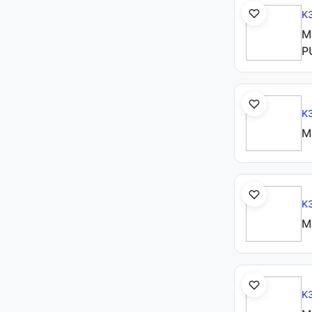
K
М
P
K
М
K
М
K