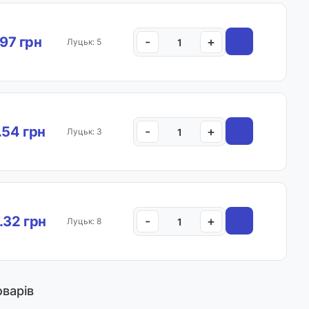
.97 грн
-
+
Луцьк: 5
.54 грн
-
+
Луцьк: 3
.32 грн
-
+
Луцьк: 8
оварів