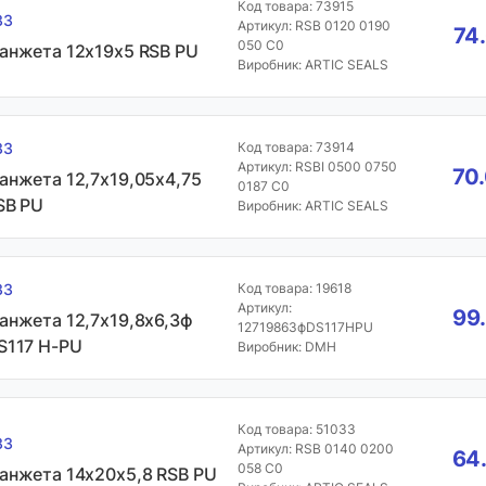
Код товара: 73915
33
Артикул: RSB 0120 0190
74
050 C0
анжета 12х19х5 RSB PU
Виробник: ARTIC SEALS
33
Код товара: 73914
Артикул: RSBI 0500 0750
70.
анжета 12,7х19,05х4,75
0187 C0
SB PU
Виробник: ARTIC SEALS
33
Код товара: 19618
Артикул:
99
анжета 12,7х19,8х6,3ф
12719863фDS117HPU
S117 H-PU
Виробник: DMH
Код товара: 51033
33
Артикул: RSB 0140 0200
64.
058 C0
анжета 14х20х5,8 RSB PU