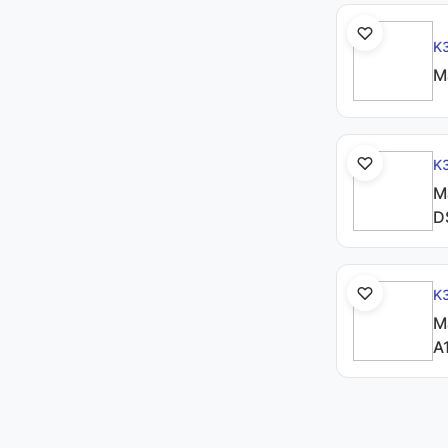
K
М
K
М
D
K
М
A