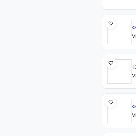
K
М
K
М
K
М