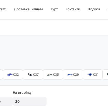
атті
Доставка і оплата
Гурт
Контакти
Відгуки
K32
K37
K35
K29
K31
На сторінці:
р
20