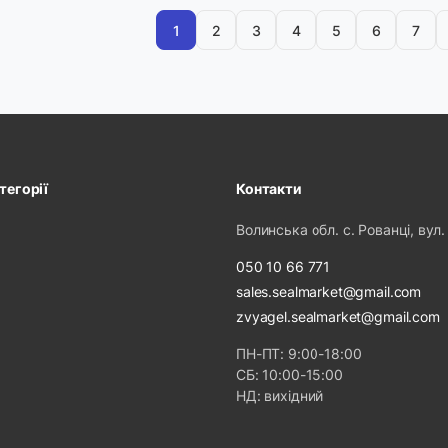
1
2
3
4
5
6
7
тегорії
Контакти
Волинська обл. с. Рованці, вул.
050 10 66 771
sales.sealmarket@gmail.com
zvyagel.sealmarket@gmail.com
ПН-ПТ: 9:00-18:00
СБ: 10:00-15:00
НД: вихідний