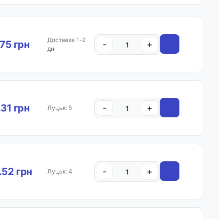
Доставка 1-2
.75 грн
-
+
дні
.31 грн
-
+
Луцьк: 5
.52 грн
-
+
Луцьк: 4