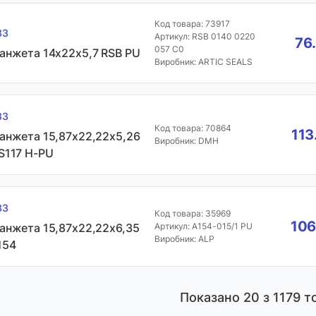
Код товара: 73917
33
Артикул: RSB 0140 0220
76
057 C0
анжета 14х22х5,7 RSB PU
Виробник: ARTIC SEALS
33
Код товара: 70864
113
анжета 15,87х22,22х5,26
Виробник: DMH
S117 H-PU
33
Код товара: 35969
106
анжета 15,87х22,22х6,35
Артикул: A154-015/1 PU
Виробник: ALP
154
Показано
20
з 1179 т