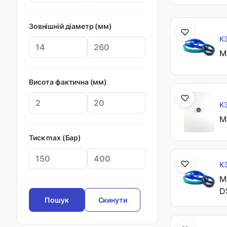
Зовнішній діаметр (мм)
K
М
Висота фактична (мм)
K
М
Тиск max (Бар)
K
М
D
Скинути