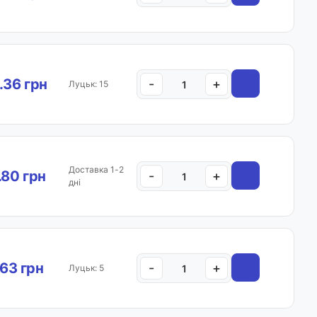
.36 грн
-
+
Луцьк: 15
Доставка 1-2
.80 грн
-
+
дні
.63 грн
-
+
Луцьк: 5