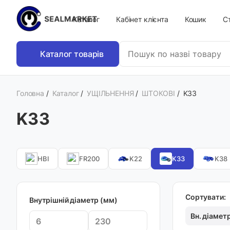
Каталог
Кабінет клієнта
Кошик
Ст
Каталог товарів
Головна
/
Каталог
/
УЩІЛЬНЕННЯ
/
ШТОКОВІ
/
K33
K33
HBI
FR200
K22
K33
K38
Сортувати:
Внутрішній діаметр (мм)
Вн. діамет