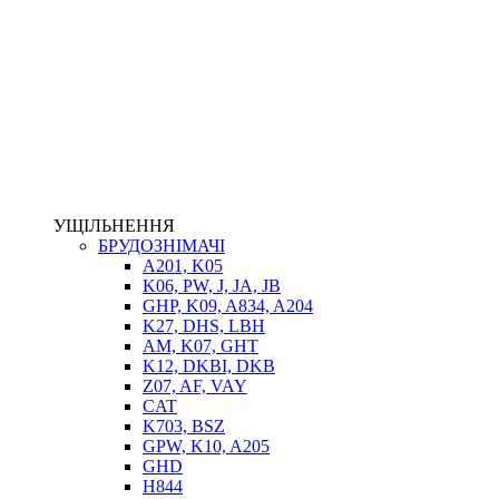
НАСОСИ-ДОЗАТОРИ
ГІДРОЦИЛІНДРИ
МАСЛОСТАНЦІЇ
ГІДРОАКУМУЛЯТОРИ ТА КОМПЛЕКТУЮЧІ
ЕЛЕКТРОПРИВІД
ТЕПЛООБМІННИКИ
ГІДРОФІКАЦІЯ ТЯГАЧІВ
КОНТРОЛЬНО-ВИМІРЮВАЛЬНА АПАРАТУРА
РОТАТОРИ
ЛЕБІДКИ
УЩІЛЬНЕННЯ
ВТУЛКИ
БРУДОЗНІМАЧІ
A201, K05
K06, PW, J, JA, JB
GHP, K09, A834, A204
K27, DHS, LBH
AM, K07, GHT
K12, DKBI, DKB
Z07, AF, VAY
CAT
K703, BSZ
BIMETAL
GPW, K10, A205
ВК-1
GHD
ВК-2
H844
Е90, E92