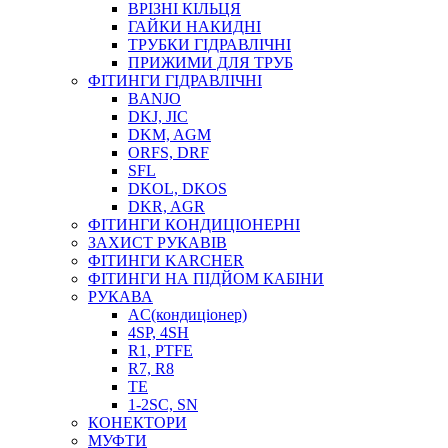
ВРІЗНІ КІЛЬЦЯ
ГАЙКИ НАКИДНІ
ТРУБКИ ГІДРАВЛІЧНІ
ПРИЖИМИ ДЛЯ ТРУБ
ФІТИНГИ ГІДРАВЛІЧНІ
BANJO
DKJ, JIC
DKM, AGM
ORFS, DRF
SFL
DKOL, DKOS
DKR, AGR
ФІТИНГИ КОНДИЦІОНЕРНІ
ЗАХИСТ РУКАВІВ
ФІТИНГИ KARCHER
ФІТИНГИ НА ПІДЙОМ КАБІНИ
РУКАВА
AC(кондиціонер)
4SP, 4SH
R1, PTFE
R7, R8
TE
1-2SC, SN
КОНЕКТОРИ
МУФТИ