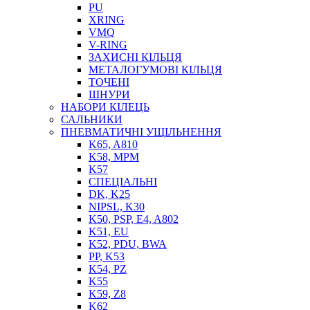
PU
XRING
VMQ
V-RING
ЗАХИСНІ КІЛЬЦЯ
МЕТАЛОГУМОВІ КІЛЬЦЯ
СОЖ
ТОЧЕНІ
ПІСТОЛЕТИ
ШНУРИ
НАСОСИ ТА ПОМПИ
НАБОРИ КІЛЕЦЬ
НАГНІТАЧІ
САЛЬНИКИ
МУФТИ (НАСАДКИ) ДЛЯ ШПРИЦІВ
ПНЕВМАТИЧНІ УЩІЛЬНЕННЯ
МАСЛЯНКИ, ЛІЙКИ
K65, A810
ПРЕС-МАСЛЯНКИ
K58, MPM
ШЛАНГИ, ТРУБКИ
K57
СПЕЦІАЛЬНІ
ШПРИЦИ МАСТИЛЬНІ
DK, K25
РУКАВА
NIPSL, K30
K50, PSP, E4, A802
K51, EU
K52, PDU, BWA
PP, K53
K54, PZ
K55
K59, Z8
K62