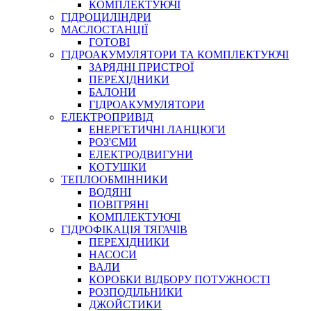
КОМПЛЕКТУЮЧІ
ГІДРОЦИЛІНДРИ
МАСЛОСТАНЦІЇ
ГОТОВІ
ГІДРОАКУМУЛЯТОРИ ТА КОМПЛЕКТУЮЧІ
СПЕЦІАЛЬНІ
ЗАРЯДНІ ПРИСТРОЇ
ОЛИВИ
ПЕРЕХІДНИКИ
БАЛОНИ
ГЕРМЕТИКИ
ГІДРОАКУМУЛЯТОРИ
ЗМАЗКИ
ЕЛЕКТРОПРИВІД
КЛЕЇ, ЦЕМЕНТИ, ЕПОКСИДКИ
ЕНЕРГЕТИЧНІ ЛАНЦЮГИ
РЕМОНТ ГІДРОЦИЛІНДРІВ
РОЗ'ЄМИ
ЕЛЕКТРОДВИГУНИ
КОТУШКИ
ТЕПЛООБМІННИКИ
ВОДЯНІ
ПОВІТРЯНІ
КОМПЛЕКТУЮЧІ
ГІДРОФІКАЦІЯ ТЯГАЧІВ
ПЕРЕХІДНИКИ
НАСОСИ
БОРЕКС, ЕО
ВАЛИ
КОРОБКИ ВІДБОРУ ПОТУЖНОСТІ
РОЗПОДІЛЬНИКИ
ДЖОЙСТИКИ