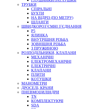
ГЛУШНИКИ/ЗАГЛУШКИ
ТРУБКИ
СПІРАЛЬНІ
БУХТИ
НА ВІДРІЗ (ПО МЕТРУ)
ШЛАНГИ
ШВИДКОРОЗ`ЄМНІ З`ЄДНАННЯ
P5
ЯЛИНКА
ВНУТРІШНЯ РІЗЬБА
ЗОВНІШНЯ РІЗЬБА
З ПРУЖИНОЮ
РОЗПОДІЛЬНИКИ, КЛАПАНИ
МЕХАНІЧНІ
ЕЛЕКТРОМЕХАНІЧНІ
ЕЛЕКТРИЧНІ
КЛАПАНИ
ПЛИТИ
КОТУШКИ
МАНОМЕТРИ
ДРОСЕЛІ, КРАНИ
ПНЕВМОЦИЛІНДРИ
TN
КОМПЛЕКТУЮЧІ
SDA