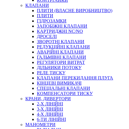
КОНТРГАЙКИ
МУФТИ
КЛАПАНИ
ХОМУТИ
ПЛИТИ (ВЛАСНЕ ВИРОБНИЦТВО)
ПЛИТИ
ГІДРОЗАМКИ
ЗАПОБІЖНІ КЛАПАНИ
КАРТРИДЖНІ NC/NO
ДРОСЕЛІ
ЗВОРОТНІ КЛАПАНИ
РЕДУКЦІЙНІ КЛАПАНИ
АВАРІЙНІ КЛАПАНИ
ЧЕРВ`ЯЧНІ
ГАЛЬМІВНІ КЛАПАНИ
СИЛОВІ
РЕГУЛЯТОРИ ВИТРАТ
ДІЛЬНИКИ ПОТОКУ
ДРОТЯНІ
РЕЛЕ ТИСКУ
ПРУЖИННІ
КЛАПАНИ ПЕРЕКИДАННЯ ПЛУГА
НЕЙЛОНОВІ
КІНЦЕВІ ВИМИКАЧІ
ПРОРЕЗИНЕНІ
СПЕЦІАЛЬНІ КЛАПАНИ
АВТОТОВАРИ
КОМПЕНСАТОРИ ТИСКУ
КРАНИ, ДИВЕРТОРИ
2-Х ЛІНІЙНІ
3-Х ЛІНІЙНІ
4-Х ЛІНІЙНІ
6-ТИ ЛІНІЙНІ
МАНОМЕТРИ