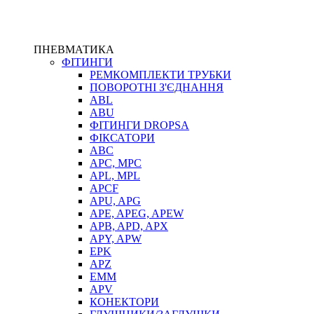
ПНЕВМАТИКА
ФІТИНГИ
РЕМКОМПЛЕКТИ ТРУБКИ
ПОВОРОТНІ З'ЄДНАННЯ
ABL
ABU
ФІТИНГИ DROPSA
ФІКСАТОРИ
ABC
APC, MPC
APL, MPL
APCF
APU, APG
APE, APEG, APEW
APB, APD, APX
APY, APW
EPK
APZ
EMM
APV
КОНЕКТОРИ