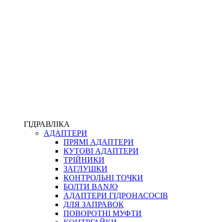
ПІСТОЛЕТИ
КОМПЛЕКТУЮЧІ ДЛЯ РУКАВІВ ВИСОКОГО ТИСКУ
КП
ВЕРСТАТИ
ФІТИНГИ ДІАГНОСТИЧНІ
ГІДРАВЛІКА
АДАПТЕРИ
АКСЕСУАРИ
ПРЯМІ АДАПТЕРИ
ТРУБКИ ТА КОМПЛЕКТУЮЧІ
КУТОВІ АДАПТЕРИ
ФІТИНГИ ГІДРАВЛІЧНІ
ТРІЙНИКИ
ФІТИНГИ КОНДИЦІОНЕРНІ
ЗАГЛУШКИ
ЗАХИСТ РУКАВІВ
КОНТРОЛЬНІ ТОЧКИ
ФІТИНГИ KARCHER
БОЛТИ BANJO
ФІТИНГИ НА ПІДЙОМ КАБІНИ
АДАПТЕРИ ГІДРОНАСОСІВ
РУКАВА
ДЛЯ ЗАПРАВОК
КОНЕКТОРИ
ПОВОРОТНІ МУФТИ