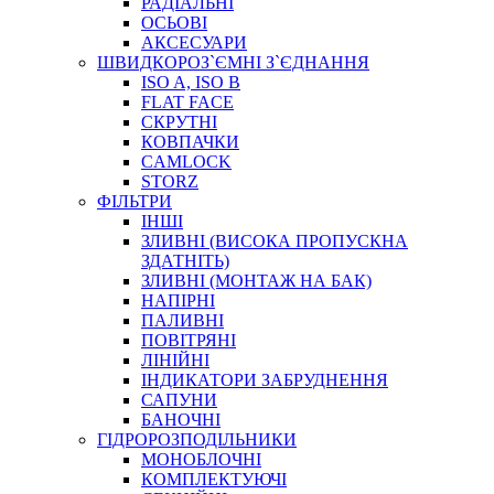
РАДІАЛЬНІ
ОСЬОВІ
АКСЕСУАРИ
АВТОХІМІЯ
ШВИДКОРОЗ`ЄМНІ З`ЄДНАННЯ
ДОМКРАТИ
ISO A, ISO B
НАБОРИ ЗАПОБІЖНИКІВ, КЛЕМ, АКСЕСУАРІВ
FLAT FACE
НАСОСИ, КОМПРЕСОРИ, МАНОМЕТРИ
СКРУТНІ
ПАСТА, АНТИСЕПТИК
КОВПАЧКИ
ІНСТРУМЕНТ
CAMLOCK
STORZ
ФІЛЬТРИ
ІНШІ
ЗЛИВНІ (ВИСОКА ПРОПУСКНА
ЗДАТНІТЬ)
ЗЛИВНІ (МОНТАЖ НА БАК)
НАПІРНІ
ПАЛИВНІ
ПОВІТРЯНІ
САДОВИЙ ІНВЕНТАР
ЛІНІЙНІ
ЕЛЕКТРИЧНІ ПРИЛАДИ
ІНДИКАТОРИ ЗАБРУДНЕННЯ
ПАЛЬНИКИ, ПАЯЛЬНИКИ, ПАЯЛЬНІ ЛАМПИ
САПУНИ
ІНСТРУМЕНТИ ДЛЯ ЕЛЕКТРИКА
БАНОЧНІ
ЕЛЕКТРОІНСТРУМЕНТИ
ГІДРОРОЗПОДІЛЬНИКИ
ЗАМКИ І КОМПЛЕКТУЮЧІ
МОНОБЛОЧНІ
КОМПЛЕКТУЮЧІ
ІНСТРУМЕНТИ ДЛЯ ЗВАРЮВАННЯ, АКСЕСУАРИ