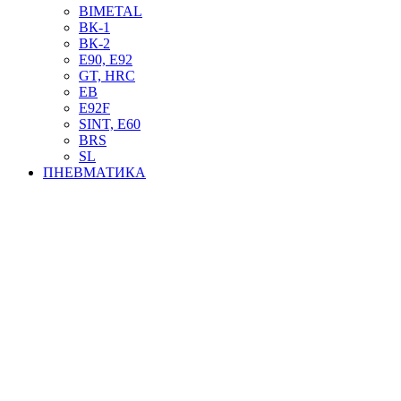
BIMETAL
ВК-1
ВК-2
Е90, E92
GT, HRC
EB
Е92F
SINT, E60
BRS
SL
ПНЕВМАТИКА