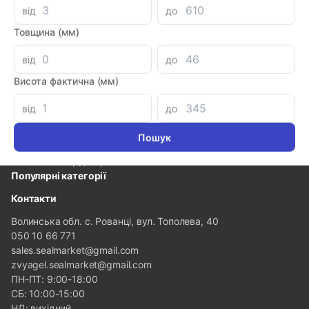
від
до
Товщина (мм)
від
до
Інформація
Висота фактична (мм)
Про компанію
від
до
Доставка і оплата
Гарантія та повернення
Політика конфіденційності
Популярні категорії
Контакти
Волинська обл. с. Рованці, вул. Тополева, 40
050 10 66 771
sales.sealmarket@gmail.com
zvyagel.sealmarket@gmail.com
ПН-ПТ: 9:00-18:00
СБ: 10:00-15:00
НД: вихідний