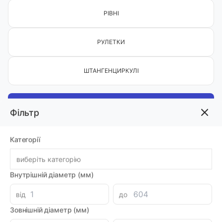
РІВНІ
РУЛЕТКИ
ШТАНГЕНЦИРКУЛІ
Фільтр
Фільтр
Категорії
Сортувати:
виберіть категорію
Вн. діаметр
Внутрішній діаметр (мм)
На сторінці:
Каталог товарів
Фільтри
20
від
до
Зовнішній діаметр (мм)