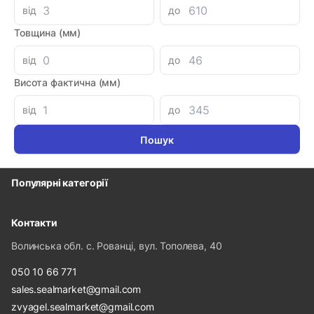
від
до
Товщина (мм)
Інформація
від
до
Про компанію
Висота фактична (мм)
Доставка і оплата
від
до
Гарантія та повернення
Політика конфіденційності
Популярні категорії
Контакти
Волинська обл. с. Рованці, вул. Тополева, 40
050 10 66 771
sales.sealmarket@gmail.com
zvyagel.sealmarket@gmail.com