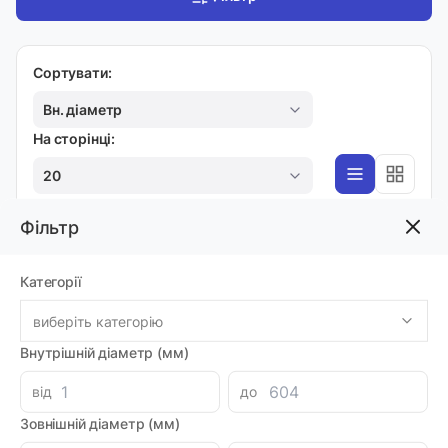
Сортувати:
Вн. діаметр
На сторінці:
20
Фільтр
MRB З ДВОСТОРОННІМ ВАЛОМ
Категорії
Гідромотор МRB160C/CLSV
Код товара: 47790
виберіть категорію
Артикул: MI0000792
Виробник: M+S
Внутрішній діаметр (мм)
Доставка 1-2 дні
-
+
20648.16 грн
від
до
Зовнішній діаметр (мм)