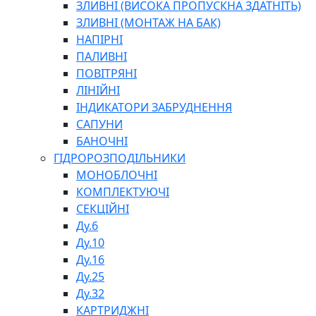
ГІДРАВЛІЧНІ ІНСТРУМЕНТИ
ЗЛИВНІ (ВИСОКА ПРОПУСКНА ЗДАТНІТЬ)
ТЕХНІЧНА ХІМІЯ
ЗЛИВНІ (МОНТАЖ НА БАК)
НАПІРНІ
ПАЛИВНІ
ПОВІТРЯНІ
ЛІНІЙНІ
ІНДИКАТОРИ ЗАБРУДНЕННЯ
САПУНИ
БАНОЧНІ
СПЕЦІАЛЬНІ
ГІДРОРОЗПОДІЛЬНИКИ
ОЛИВИ
МОНОБЛОЧНІ
ГЕРМЕТИКИ
КОМПЛЕКТУЮЧІ
ЗМАЗКИ
СЕКЦІЙНІ
КЛЕЇ, ЦЕМЕНТИ, ЕПОКСИДКИ
Ду.6
РЕМОНТ ГІДРОЦИЛІНДРІВ
Ду.10
Ду.16
Ду.25
Ду.32
КАРТРИДЖНІ