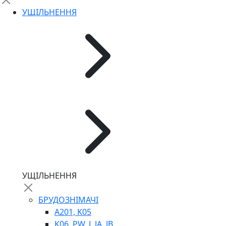
ШВИДКОРОЗ`ЄМНІ З`ЄДНАННЯ
УЩІЛЬНЕННЯ
ФІЛЬТРИ
ГІДРОРОЗПОДІЛЬНИКИ
ГІДРОМОТОРИ
ГІДРОНАСОСИ
НАСОСИ-ДОЗАТОРИ
ГІДРОЦИЛІНДРИ
МАСЛОСТАНЦІЇ
ГІДРОАКУМУЛЯТОРИ ТА КОМПЛЕКТУЮЧІ
ЕЛЕКТРОПРИВІД
ТЕПЛООБМІННИКИ
ГІДРОФІКАЦІЯ ТЯГАЧІВ
КОНТРОЛЬНО-ВИМІРЮВАЛЬНА АПАРАТУРА
РОТАТОРИ
ЛЕБІДКИ
УЩІЛЬНЕННЯ
ВТУЛКИ
БРУДОЗНІМАЧІ
A201, K05
K06, PW, J, JA, JB