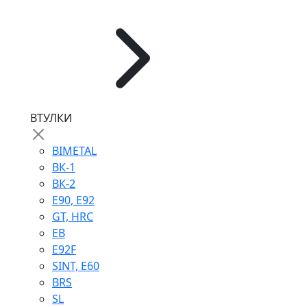
ВТУЛКИ
BIMETAL
ВК-1
ВК-2
Е90, E92
GT, HRC
EB
Е92F
SINT, E60
BRS
SL