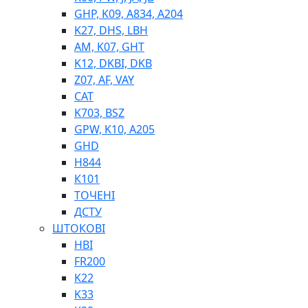
GHP, K09, A834, A204
K27, DHS, LBH
AM, K07, GHT
K12, DKBI, DKB
BIMETAL
Z07, AF, VAY
ВК-1
CAT
ВК-2
K703, BSZ
Е90, E92
GPW, K10, A205
GT, HRC
GHD
EB
H844
Е92F
К101
SINT, E60
ТОЧЕНІ
BRS
ДСТУ
SL
ШТОКОВІ
ПНЕВМАТИКА
HBI
FR200
K22
K33