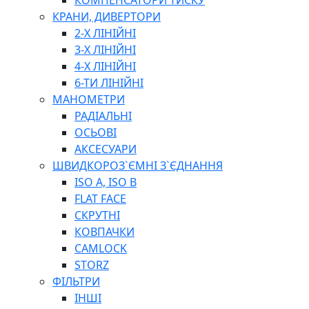
КОМПЕНСАТОРИ ТИСКУ
ІНСТРУМЕНТИ ДЛЯ ЗВАРЮВАННЯ, АКСЕСУАРИ
КРАНИ, ДИВЕРТОРИ
РІЖУЧІ ІНСТРУМЕНТИ
2-Х ЛІНІЙНІ
ІНСТРУМЕНТИ ТА ОБЛАДНАННЯ ДЛЯ СТО
3-Х ЛІНІЙНІ
ПЛОСКОГУБЦІ
4-Х ЛІНІЙНІ
ВИКРУТКИ
6-ТИ ЛІНІЙНІ
КЛЮЧІ
МАНОМЕТРИ
ГОЛОВКИ, ТРІЩАТКИ, ВОРОТКИ, ПЕРЕХІДНИКИ
РАДІАЛЬНІ
ЗУБИЛА, МОЛОТКИ, СОКИРИ, СТАМЕСКИ, ДОЛОТА
ОСЬОВІ
СТРУПЦИНИ, ЛЕЩАТА
АКСЕСУАРИ
ВИМІРЮВАЛЬНІ ІНСТРУМЕНТИ
ШВИДКОРОЗ`ЄМНІ З`ЄДНАННЯ
БУДІВЕЛЬНИЙ ІНСТРУМЕНТ
ISO A, ISO B
ШЛАНГИ
FLAT FACE
ГОСПОДАРСЬКІ ТОВАРИ
СКРУТНІ
ПНЕВМАТИЧНІ ІНСТРУМЕНТИ
КОВПАЧКИ
З'ЄДНУВАЛЬНІ ІНСТРУМЕНТИ ТА МАТЕРІАЛИ
CAMLOCK
ЯЩИКИ, ШАФИ, ТА СУМКИ ДЛЯ ІНСТРУМЕНТІВ
STORZ
ЗАСОБИ ЗАХИСТУ
ФІЛЬТРИ
СТЕПЛЕРИ, ЗАКЛЕПОЧНИКИ
ІНШІ