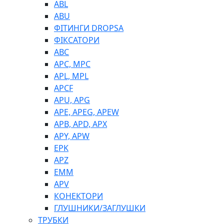
ABL
ABU
ФІТИНГИ DROPSA
ФІКСАТОРИ
ABC
APC, MPC
APL, MPL
APCF
APU, APG
APE, APEG, APEW
APB, APD, APX
APY, APW
EPK
APZ
EMM
APV
КОНЕКТОРИ
ГЛУШНИКИ/ЗАГЛУШКИ
ТРУБКИ