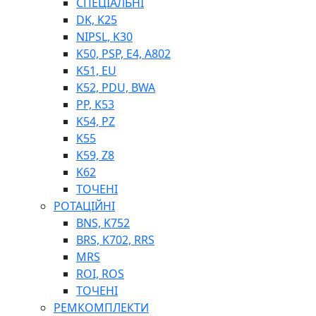
СПЕЦІАЛЬНІ
DK, K25
NIPSL, K30
K50, PSP, E4, A802
K51, EU
K52, PDU, BWA
PP, K53
ФІЛЬТРИ ДЛЯ ПАЛЬНОГО
K54, PZ
ПІДДОНИ ДЛЯ БОЧОК
K55
МОДУЛЬНІ АЗС
K59, Z8
МЕТРОЛОГІЧНЕ ОБЛАДНАННЯ
K62
ЛІЧИЛЬНИКИ І ВИТРАТОМІРИ ДЛЯ ПАЛЬНОГО
ТОЧЕНІ
КОТУШКИ ДЛЯ ШЛАНГІВ
РОТАЦІЙНІ
НАСОСИ ДЛЯ ПАЛЬНОГО
BNS, K752
МОБІЛЬНІ КОЛОНКИ ТА КОМПЛЕКТИ ЗАПРАВКИ
BRS, K702, RRS
СТАЦІОНАРНІ КОЛОНКИ
MRS
ПІСТОЛЕТИ
ROI, ROS
КОМПЛЕКТУЮЧІ ДЛЯ РУКАВІВ ВИСОКОГО ТИСКУ
ТОЧЕНІ
РЕМКОМПЛЕКТИ