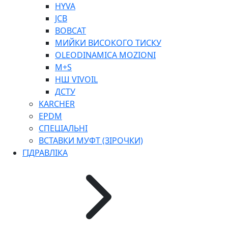
HYVA
JCB
BOBCAT
МИЙКИ ВИСОКОГО ТИСКУ
OLEODINAMICA MOZIONI
КП
M+S
ВЕРСТАТИ
НШ VIVOIL
ФІТИНГИ ДІАГНОСТИЧНІ
ДСТУ
АКСЕСУАРИ
KARCHER
ТРУБКИ ТА КОМПЛЕКТУЮЧІ
EPDM
ФІТИНГИ ГІДРАВЛІЧНІ
СПЕЦІАЛЬНІ
ФІТИНГИ КОНДИЦІОНЕРНІ
ВСТАВКИ МУФТ (ЗІРОЧКИ)
ЗАХИСТ РУКАВІВ
ГІДРАВЛІКА
ФІТИНГИ KARCHER
ФІТИНГИ НА ПІДЙОМ КАБІНИ
РУКАВА
КОНЕКТОРИ
МУФТИ
ХОМУТИ