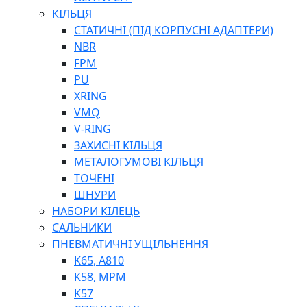
МУФТИ (НАСАДКИ) ДЛЯ ШПРИЦІВ
КІЛЬЦЯ
МАСЛЯНКИ, ЛІЙКИ
СТАТИЧНІ (ПІД КОРПУСНІ АДАПТЕРИ)
ПРЕС-МАСЛЯНКИ
NBR
ШЛАНГИ, ТРУБКИ
FPM
ШПРИЦИ МАСТИЛЬНІ
PU
РУКАВА
XRING
VMQ
V-RING
ЗАХИСНІ КІЛЬЦЯ
МЕТАЛОГУМОВІ КІЛЬЦЯ
ТОЧЕНІ
ШНУРИ
НАБОРИ КІЛЕЦЬ
ТОСОЛ, АНТИФРИЗ
САЛЬНИКИ
ОЛИВА-ПАЛИВО
ПНЕВМАТИЧНІ УЩІЛЬНЕННЯ
ПОВІТРЯ-ВОДА
K65, A810
ДЛЯ ЗВАРЮВАННЯ
K58, MPM
НАПІРНО-ВСМОКТУЮЧІ
K57
АЗС