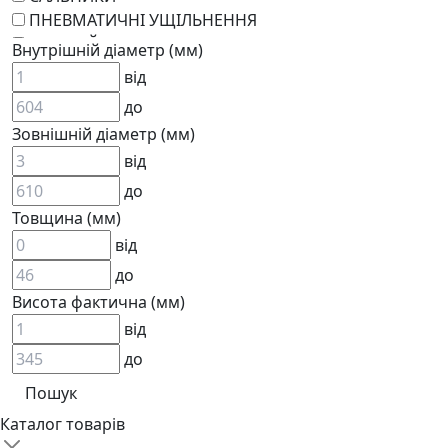
ПНЕВМАТИЧНІ УЩІЛЬНЕННЯ
РОТАЦІЙНІ
Внутрішній діаметр (мм)
РЕМКОМПЛЕКТИ
від
KARCHER
до
EPDM
Зовнішній діаметр (мм)
СПЕЦІАЛЬНІ
від
ВСТАВКИ МУФТ (ЗІРОЧКИ)
ГІДРАВЛІКА
до
Товщина (мм)
від
до
Висота фактична (мм)
від
до
АДАПТЕРИ
КЛАПАНИ
КРАНИ, ДИВЕРТОРИ
Каталог товарів
МАНОМЕТРИ