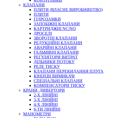
КОНТРГАЙКИ
МУФТИ
КЛАПАНИ
ХОМУТИ
ПЛИТИ (ВЛАСНЕ ВИРОБНИЦТВО)
ПЛИТИ
ГІДРОЗАМКИ
ЗАПОБІЖНІ КЛАПАНИ
КАРТРИДЖНІ NC/NO
ДРОСЕЛІ
ЗВОРОТНІ КЛАПАНИ
РЕДУКЦІЙНІ КЛАПАНИ
АВАРІЙНІ КЛАПАНИ
ЧЕРВ`ЯЧНІ
ГАЛЬМІВНІ КЛАПАНИ
СИЛОВІ
РЕГУЛЯТОРИ ВИТРАТ
ДІЛЬНИКИ ПОТОКУ
ДРОТЯНІ
РЕЛЕ ТИСКУ
ПРУЖИННІ
КЛАПАНИ ПЕРЕКИДАННЯ ПЛУГА
НЕЙЛОНОВІ
КІНЦЕВІ ВИМИКАЧІ
ПРОРЕЗИНЕНІ
СПЕЦІАЛЬНІ КЛАПАНИ
АВТОТОВАРИ
КОМПЕНСАТОРИ ТИСКУ
КРАНИ, ДИВЕРТОРИ
2-Х ЛІНІЙНІ
3-Х ЛІНІЙНІ
4-Х ЛІНІЙНІ
6-ТИ ЛІНІЙНІ
МАНОМЕТРИ