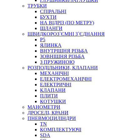
ГЛУШНИКИ/ЗАГЛУШКИ
ТРУБКИ
СПІРАЛЬНІ
БУХТИ
НА ВІДРІЗ (ПО МЕТРУ)
ШЛАНГИ
ШВИДКОРОЗ`ЄМНІ З`ЄДНАННЯ
P5
ЯЛИНКА
ВНУТРІШНЯ РІЗЬБА
ЗОВНІШНЯ РІЗЬБА
З ПРУЖИНОЮ
РОЗПОДІЛЬНИКИ, КЛАПАНИ
МЕХАНІЧНІ
ЕЛЕКТРОМЕХАНІЧНІ
ЕЛЕКТРИЧНІ
КЛАПАНИ
ПЛИТИ
КОТУШКИ
МАНОМЕТРИ
ДРОСЕЛІ, КРАНИ
ПНЕВМОЦИЛІНДРИ
TN
КОМПЛЕКТУЮЧІ
SDA