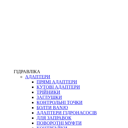
ПІСТОЛЕТИ
КОМПЛЕКТУЮЧІ ДЛЯ РУКАВІВ ВИСОКОГО ТИСКУ
КП
ВЕРСТАТИ
ФІТИНГИ ДІАГНОСТИЧНІ
ГІДРАВЛІКА
АДАПТЕРИ
АКСЕСУАРИ
ПРЯМІ АДАПТЕРИ
ТРУБКИ ТА КОМПЛЕКТУЮЧІ
КУТОВІ АДАПТЕРИ
ФІТИНГИ ГІДРАВЛІЧНІ
ТРІЙНИКИ
ФІТИНГИ КОНДИЦІОНЕРНІ
ЗАГЛУШКИ
ЗАХИСТ РУКАВІВ
КОНТРОЛЬНІ ТОЧКИ
ФІТИНГИ KARCHER
БОЛТИ BANJO
ФІТИНГИ НА ПІДЙОМ КАБІНИ
АДАПТЕРИ ГІДРОНАСОСІВ
РУКАВА
ДЛЯ ЗАПРАВОК
КОНЕКТОРИ
ПОВОРОТНІ МУФТИ