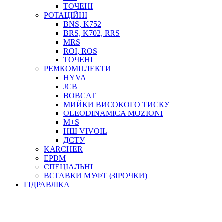
ТОСОЛ, АНТИФРИЗ
ТОЧЕНІ
ОЛИВА-ПАЛИВО
РОТАЦІЙНІ
BNS, K752
ПОВІТРЯ-ВОДА
BRS, K702, RRS
ДЛЯ ЗВАРЮВАННЯ
MRS
НАПІРНО-ВСМОКТУЮЧІ
ROI, ROS
АЗС
ТОЧЕНІ
РЕМКОМПЛЕКТИ
HYVA
JCB
BOBCAT
МИЙКИ ВИСОКОГО ТИСКУ
OLEODINAMICA MOZIONI
M+S
НШ VIVOIL
ДСТУ
ФІЛЬТРИ ДЛЯ ПАЛЬНОГО
KARCHER
ПІДДОНИ ДЛЯ БОЧОК
EPDM
МОДУЛЬНІ АЗС
СПЕЦІАЛЬНІ
МЕТРОЛОГІЧНЕ ОБЛАДНАННЯ
ВСТАВКИ МУФТ (ЗІРОЧКИ)
ЛІЧИЛЬНИКИ І ВИТРАТОМІРИ ДЛЯ ПАЛЬНОГО
ГІДРАВЛІКА
КОТУШКИ ДЛЯ ШЛАНГІВ
НАСОСИ ДЛЯ ПАЛЬНОГО
МОБІЛЬНІ КОЛОНКИ ТА КОМПЛЕКТИ ЗАПРАВКИ
СТАЦІОНАРНІ КОЛОНКИ