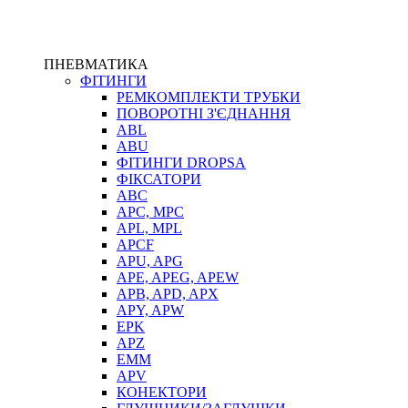
ПНЕВМАТИКА
ФІТИНГИ
РЕМКОМПЛЕКТИ ТРУБКИ
ПОВОРОТНІ З'ЄДНАННЯ
ABL
ABU
ФІТИНГИ DROPSA
ФІКСАТОРИ
ABC
APC, MPC
APL, MPL
APCF
APU, APG
APE, APEG, APEW
APB, APD, APX
APY, APW
EPK
APZ
EMM
APV
КОНЕКТОРИ