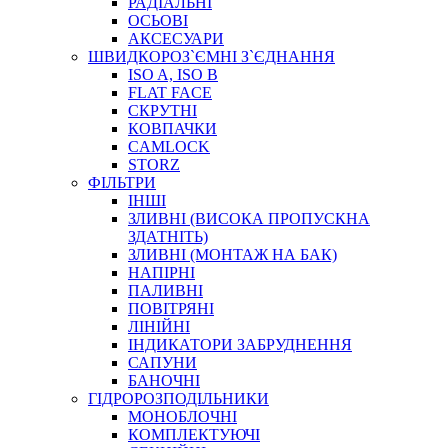
РАДІАЛЬНІ
ОСЬОВІ
АКСЕСУАРИ
АВТОХІМІЯ
ШВИДКОРОЗ`ЄМНІ З`ЄДНАННЯ
ДОМКРАТИ
ISO A, ISO B
НАБОРИ ЗАПОБІЖНИКІВ, КЛЕМ, АКСЕСУАРІВ
FLAT FACE
НАСОСИ, КОМПРЕСОРИ, МАНОМЕТРИ
СКРУТНІ
ПАСТА, АНТИСЕПТИК
КОВПАЧКИ
ІНСТРУМЕНТ
CAMLOCK
STORZ
ФІЛЬТРИ
ІНШІ
ЗЛИВНІ (ВИСОКА ПРОПУСКНА
ЗДАТНІТЬ)
ЗЛИВНІ (МОНТАЖ НА БАК)
НАПІРНІ
ПАЛИВНІ
ПОВІТРЯНІ
САДОВИЙ ІНВЕНТАР
ЛІНІЙНІ
ЕЛЕКТРИЧНІ ПРИЛАДИ
ІНДИКАТОРИ ЗАБРУДНЕННЯ
ПАЛЬНИКИ, ПАЯЛЬНИКИ, ПАЯЛЬНІ ЛАМПИ
САПУНИ
ІНСТРУМЕНТИ ДЛЯ ЕЛЕКТРИКА
БАНОЧНІ
ЕЛЕКТРОІНСТРУМЕНТИ
ГІДРОРОЗПОДІЛЬНИКИ
ЗАМКИ І КОМПЛЕКТУЮЧІ
МОНОБЛОЧНІ
КОМПЛЕКТУЮЧІ
ІНСТРУМЕНТИ ДЛЯ ЗВАРЮВАННЯ, АКСЕСУАРИ