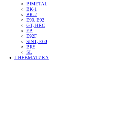
BIMETAL
ВК-1
ВК-2
Е90, E92
GT, HRC
EB
Е92F
SINT, E60
BRS
SL
ПНЕВМАТИКА