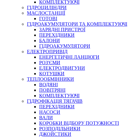
КОМПЛЕКТУЮЧІ
ГІДРОЦИЛІНДРИ
МАСЛОСТАНЦІЇ
ГОТОВІ
ГІДРОАКУМУЛЯТОРИ ТА КОМПЛЕКТУЮЧІ
СПЕЦІАЛЬНІ
ЗАРЯДНІ ПРИСТРОЇ
ОЛИВИ
ПЕРЕХІДНИКИ
БАЛОНИ
ГЕРМЕТИКИ
ГІДРОАКУМУЛЯТОРИ
ЗМАЗКИ
ЕЛЕКТРОПРИВІД
КЛЕЇ, ЦЕМЕНТИ, ЕПОКСИДКИ
ЕНЕРГЕТИЧНІ ЛАНЦЮГИ
РЕМОНТ ГІДРОЦИЛІНДРІВ
РОЗ'ЄМИ
ЕЛЕКТРОДВИГУНИ
КОТУШКИ
ТЕПЛООБМІННИКИ
ВОДЯНІ
ПОВІТРЯНІ
КОМПЛЕКТУЮЧІ
ГІДРОФІКАЦІЯ ТЯГАЧІВ
ПЕРЕХІДНИКИ
НАСОСИ
БОРЕКС, ЕО
ВАЛИ
КОРОБКИ ВІДБОРУ ПОТУЖНОСТІ
РОЗПОДІЛЬНИКИ
ДЖОЙСТИКИ