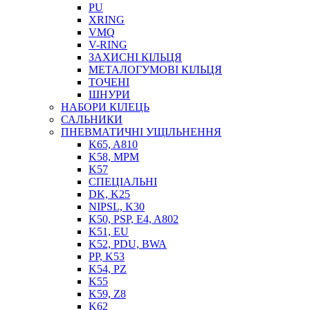
PU
XRING
VMQ
V-RING
ЗАХИСНІ КІЛЬЦЯ
МЕТАЛОГУМОВІ КІЛЬЦЯ
СОЖ
ТОЧЕНІ
ПІСТОЛЕТИ
ШНУРИ
НАСОСИ ТА ПОМПИ
НАБОРИ КІЛЕЦЬ
НАГНІТАЧІ
САЛЬНИКИ
МУФТИ (НАСАДКИ) ДЛЯ ШПРИЦІВ
ПНЕВМАТИЧНІ УЩІЛЬНЕННЯ
МАСЛЯНКИ, ЛІЙКИ
K65, A810
ПРЕС-МАСЛЯНКИ
K58, MPM
ШЛАНГИ, ТРУБКИ
K57
СПЕЦІАЛЬНІ
ШПРИЦИ МАСТИЛЬНІ
DK, K25
РУКАВА
NIPSL, K30
K50, PSP, E4, A802
K51, EU
K52, PDU, BWA
PP, K53
K54, PZ
K55
K59, Z8
K62