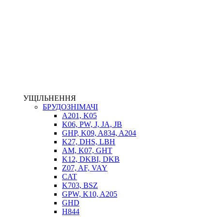
НАСОСИ-ДОЗАТОРИ
ГІДРОЦИЛІНДРИ
МАСЛОСТАНЦІЇ
ГІДРОАКУМУЛЯТОРИ ТА КОМПЛЕКТУЮЧІ
ЕЛЕКТРОПРИВІД
ТЕПЛООБМІННИКИ
ГІДРОФІКАЦІЯ ТЯГАЧІВ
КОНТРОЛЬНО-ВИМІРЮВАЛЬНА АПАРАТУРА
РОТАТОРИ
ЛЕБІДКИ
УЩІЛЬНЕННЯ
ВТУЛКИ
БРУДОЗНІМАЧІ
A201, K05
K06, PW, J, JA, JB
GHP, K09, A834, A204
K27, DHS, LBH
AM, K07, GHT
K12, DKBI, DKB
Z07, AF, VAY
CAT
K703, BSZ
BIMETAL
GPW, K10, A205
ВК-1
GHD
ВК-2
H844
Е90, E92