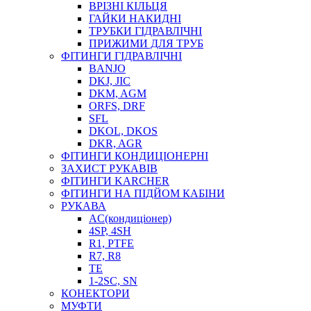
ВРІЗНІ КІЛЬЦЯ
ГАЙКИ НАКИДНІ
ТРУБКИ ГІДРАВЛІЧНІ
ПРИЖИМИ ДЛЯ ТРУБ
ФІТИНГИ ГІДРАВЛІЧНІ
BANJO
DKJ, JIC
DKM, AGM
ORFS, DRF
SFL
DKOL, DKOS
DKR, AGR
ФІТИНГИ КОНДИЦІОНЕРНІ
ЗАХИСТ РУКАВІВ
ФІТИНГИ KARCHER
ФІТИНГИ НА ПІДЙОМ КАБІНИ
РУКАВА
AC(кондиціонер)
4SP, 4SH
R1, PTFE
R7, R8
TE
1-2SC, SN
КОНЕКТОРИ
МУФТИ