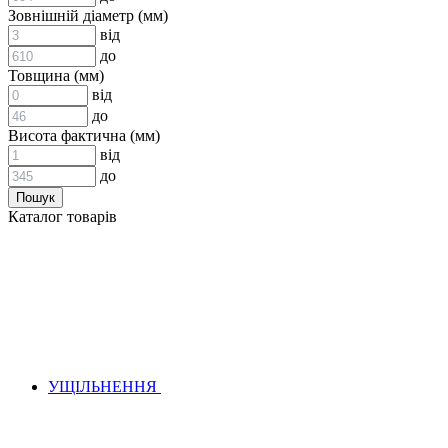
ВСТАВКИ МУФТ (ЗІРОЧКИ)
Зовнішній діаметр (мм)
ГІДРАВЛІКА
від
до
Товщина (мм)
від
до
Висота фактична (мм)
від
до
АДАПТЕРИ
Каталог товарів
КЛАПАНИ
КРАНИ, ДИВЕРТОРИ
МАНОМЕТРИ
ШВИДКОРОЗ`ЄМНІ З`ЄДНАННЯ
ФІЛЬТРИ
ГІДРОРОЗПОДІЛЬНИКИ
ГІДРОМОТОРИ
ГІДРОНАСОСИ
НАСОСИ-ДОЗАТОРИ
УЩІЛЬНЕННЯ
ГІДРОЦИЛІНДРИ
МАСЛОСТАНЦІЇ
ГІДРОАКУМУЛЯТОРИ ТА КОМПЛЕКТУЮЧІ