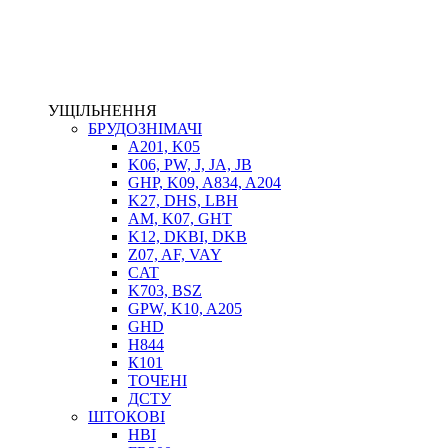
ЕЛЕКТРОПРИВІД
ТЕПЛООБМІННИКИ
ГІДРОФІКАЦІЯ ТЯГАЧІВ
КОНТРОЛЬНО-ВИМІРЮВАЛЬНА АПАРАТУРА
РОТАТОРИ
УЩІЛЬНЕННЯ
ЛЕБІДКИ
БРУДОЗНІМАЧІ
ВТУЛКИ
A201, K05
K06, PW, J, JA, JB
GHP, K09, A834, A204
K27, DHS, LBH
AM, K07, GHT
K12, DKBI, DKB
Z07, AF, VAY
CAT
K703, BSZ
GPW, K10, A205
BIMETAL
GHD
ВК-1
H844
ВК-2
К101
Е90, E92
ТОЧЕНІ
GT, HRC
ДСТУ
EB
ШТОКОВІ
Е92F
HBI