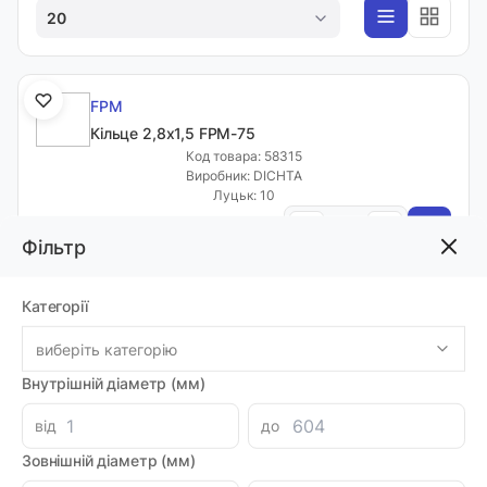
20
FPM
Кільце 2,8х1,5 FPM-75
Код товара: 58315
Виробник: DICHTA
Луцьк: 10
-
+
26.58 грн
Фільтр
Мінімальна сума замовлення однієї позиції - 30 грн.
Категорії
FPM
виберіть категорію
Кільце 3,68х1,78 FPM-75
Внутрішній діаметр (мм)
Код товара: 46452
Артикул: 28014
Виробник: DICHTA
від
до
Луцьк: 8
Зовнішній діаметр (мм)
-
+
6.48 грн