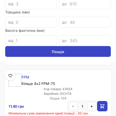
від
до
Мінімальна сума замовлення однієї позиції - 30 грн.
Товщина (мм)
від
до
FPM
Кільце 4х1 FPM-75
Висота фактична (мм)
Код товара: 58317
Виробник: DICHTA
від
до
Луцьк: 4
-
+
7.98 грн
Мінімальна сума замовлення однієї позиції - 30 грн.
FPM
Кільце 4х2 FPM-75
Код товара: 43934
Виробник: DICHTA
Луцьк: 104
-
+
11.40 грн
Мінімальна сума замовлення однієї позиції - 30 грн.