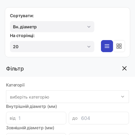
Сортувати:
Вн. діаметр
На сторінці:
20
Фільтр
APZ
Фітинг APZ04
Категорії
Код товара: 05060
Артикул: MI0046473
Виробник: AIRNEO
виберіть категорію
Луцьк: 15
Внутрішній діаметр (мм)
-
+
43.16 грн
від
до
Зовнішній діаметр (мм)