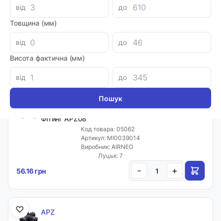
APZ
від
до
Фітинг APZ06
Товщина (мм)
Код товара: 05061
Артикул: MI0039013
Виробник: AIRNEO
від
до
Луцьк: 10
Висота фактична (мм)
-
+
52.52 грн
від
до
APZ
Фітинг APZ08
Код товара: 05062
Артикул: MI0039014
Виробник: AIRNEO
Луцьк: 7
-
+
56.16 грн
APZ