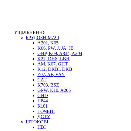
ЕЛЕКТРОПРИВІД
ТЕПЛООБМІННИКИ
ГІДРОФІКАЦІЯ ТЯГАЧІВ
КОНТРОЛЬНО-ВИМІРЮВАЛЬНА АПАРАТУРА
РОТАТОРИ
УЩІЛЬНЕННЯ
ЛЕБІДКИ
БРУДОЗНІМАЧІ
ВТУЛКИ
A201, K05
K06, PW, J, JA, JB
GHP, K09, A834, A204
K27, DHS, LBH
AM, K07, GHT
K12, DKBI, DKB
Z07, AF, VAY
CAT
K703, BSZ
GPW, K10, A205
BIMETAL
GHD
ВК-1
H844
ВК-2
К101
Е90, E92
ТОЧЕНІ
GT, HRC
ДСТУ
EB
ШТОКОВІ
Е92F
HBI