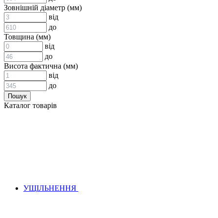
ВСТАВКИ МУФТ (ЗІРОЧКИ)
Зовнішній діаметр (мм)
ГІДРАВЛІКА
від
до
Товщина (мм)
від
до
Висота фактична (мм)
від
до
АДАПТЕРИ
Каталог товарів
КЛАПАНИ
КРАНИ, ДИВЕРТОРИ
МАНОМЕТРИ
ШВИДКОРОЗ`ЄМНІ З`ЄДНАННЯ
ФІЛЬТРИ
ГІДРОРОЗПОДІЛЬНИКИ
ГІДРОМОТОРИ
ГІДРОНАСОСИ
НАСОСИ-ДОЗАТОРИ
УЩІЛЬНЕННЯ
ГІДРОЦИЛІНДРИ
МАСЛОСТАНЦІЇ
ГІДРОАКУМУЛЯТОРИ ТА КОМПЛЕКТУЮЧІ