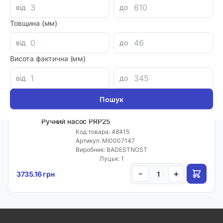
від
до
PRP
Товщина (мм)
Ручний насос PRP18E
Код товара: 68747
від
до
Артикул: MI0083746
Доставка 1-2 дні
Висота фактична (мм)
-
+
3192.80 грн
від
до
PRP
Ручний насос PRP25
Код товара: 48415
Артикул: MI0007147
Виробник: BADESTNOST
Луцьк: 1
-
+
3735.16 грн