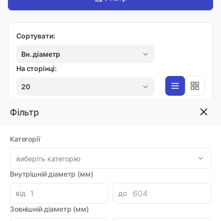
Сортувати:
Вн. діаметр
На сторінці:
20
Фільтр
PRP
Категорії
Ручний насос PRP18
Код товара: 48414
виберіть категорію
Артикул: MI0006542
Виробник: BADESTNOST
Внутрішній діаметр (мм)
Доставка 1-2 дні
-
+
3796.00 грн
від
до
Зовнішній діаметр (мм)