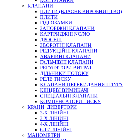
КОНТРГАЙКИ
МУФТИ
КЛАПАНИ
ХОМУТИ
ПЛИТИ (ВЛАСНЕ ВИРОБНИЦТВО)
ПЛИТИ
ГІДРОЗАМКИ
ЗАПОБІЖНІ КЛАПАНИ
КАРТРИДЖНІ NC/NO
ДРОСЕЛІ
ЗВОРОТНІ КЛАПАНИ
РЕДУКЦІЙНІ КЛАПАНИ
АВАРІЙНІ КЛАПАНИ
ЧЕРВ`ЯЧНІ
ГАЛЬМІВНІ КЛАПАНИ
СИЛОВІ
РЕГУЛЯТОРИ ВИТРАТ
ДІЛЬНИКИ ПОТОКУ
ДРОТЯНІ
РЕЛЕ ТИСКУ
ПРУЖИННІ
КЛАПАНИ ПЕРЕКИДАННЯ ПЛУГА
НЕЙЛОНОВІ
КІНЦЕВІ ВИМИКАЧІ
ПРОРЕЗИНЕНІ
СПЕЦІАЛЬНІ КЛАПАНИ
АВТОТОВАРИ
КОМПЕНСАТОРИ ТИСКУ
КРАНИ, ДИВЕРТОРИ
2-Х ЛІНІЙНІ
3-Х ЛІНІЙНІ
4-Х ЛІНІЙНІ
6-ТИ ЛІНІЙНІ
МАНОМЕТРИ