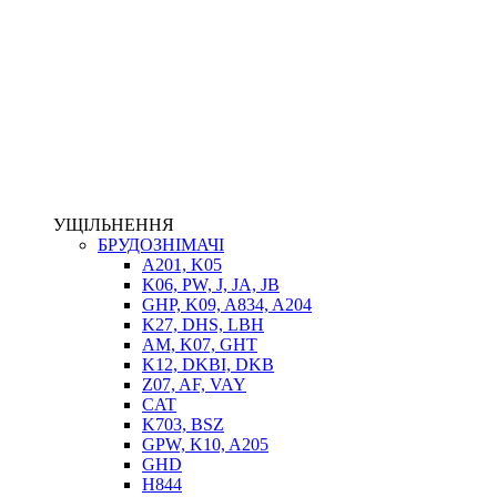
НАСОСИ-ДОЗАТОРИ
ГІДРОЦИЛІНДРИ
МАСЛОСТАНЦІЇ
ГІДРОАКУМУЛЯТОРИ ТА КОМПЛЕКТУЮЧІ
ЕЛЕКТРОПРИВІД
ТЕПЛООБМІННИКИ
ГІДРОФІКАЦІЯ ТЯГАЧІВ
КОНТРОЛЬНО-ВИМІРЮВАЛЬНА АПАРАТУРА
РОТАТОРИ
ЛЕБІДКИ
УЩІЛЬНЕННЯ
ВТУЛКИ
БРУДОЗНІМАЧІ
A201, K05
K06, PW, J, JA, JB
GHP, K09, A834, A204
K27, DHS, LBH
AM, K07, GHT
K12, DKBI, DKB
Z07, AF, VAY
CAT
K703, BSZ
BIMETAL
GPW, K10, A205
ВК-1
GHD
ВК-2
H844
Е90, E92