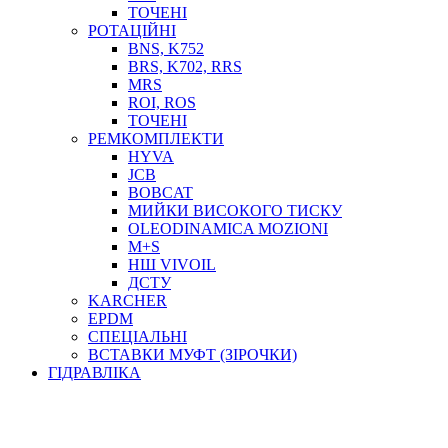
ТОСОЛ, АНТИФРИЗ
ТОЧЕНІ
ОЛИВА-ПАЛИВО
РОТАЦІЙНІ
BNS, K752
ПОВІТРЯ-ВОДА
BRS, K702, RRS
ДЛЯ ЗВАРЮВАННЯ
MRS
НАПІРНО-ВСМОКТУЮЧІ
ROI, ROS
АЗС
ТОЧЕНІ
РЕМКОМПЛЕКТИ
HYVA
JCB
BOBCAT
МИЙКИ ВИСОКОГО ТИСКУ
OLEODINAMICA MOZIONI
M+S
НШ VIVOIL
ДСТУ
ФІЛЬТРИ ДЛЯ ПАЛЬНОГО
KARCHER
ПІДДОНИ ДЛЯ БОЧОК
EPDM
МОДУЛЬНІ АЗС
СПЕЦІАЛЬНІ
МЕТРОЛОГІЧНЕ ОБЛАДНАННЯ
ВСТАВКИ МУФТ (ЗІРОЧКИ)
ЛІЧИЛЬНИКИ І ВИТРАТОМІРИ ДЛЯ ПАЛЬНОГО
ГІДРАВЛІКА
КОТУШКИ ДЛЯ ШЛАНГІВ
НАСОСИ ДЛЯ ПАЛЬНОГО
МОБІЛЬНІ КОЛОНКИ ТА КОМПЛЕКТИ ЗАПРАВКИ
СТАЦІОНАРНІ КОЛОНКИ