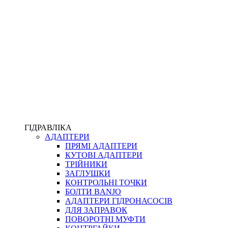
ПІСТОЛЕТИ
КОМПЛЕКТУЮЧІ ДЛЯ РУКАВІВ ВИСОКОГО ТИСКУ
КП
ВЕРСТАТИ
ФІТИНГИ ДІАГНОСТИЧНІ
ГІДРАВЛІКА
АДАПТЕРИ
АКСЕСУАРИ
ПРЯМІ АДАПТЕРИ
ТРУБКИ ТА КОМПЛЕКТУЮЧІ
КУТОВІ АДАПТЕРИ
ФІТИНГИ ГІДРАВЛІЧНІ
ТРІЙНИКИ
ФІТИНГИ КОНДИЦІОНЕРНІ
ЗАГЛУШКИ
ЗАХИСТ РУКАВІВ
КОНТРОЛЬНІ ТОЧКИ
ФІТИНГИ KARCHER
БОЛТИ BANJO
ФІТИНГИ НА ПІДЙОМ КАБІНИ
АДАПТЕРИ ГІДРОНАСОСІВ
РУКАВА
ДЛЯ ЗАПРАВОК
КОНЕКТОРИ
ПОВОРОТНІ МУФТИ