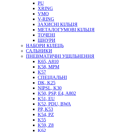
PU
XRING
VMQ
V-RING
ЗАХИСНІ КІЛЬЦЯ
МЕТАЛОГУМОВІ КІЛЬЦЯ
СОЖ
ТОЧЕНІ
ПІСТОЛЕТИ
ШНУРИ
НАСОСИ ТА ПОМПИ
НАБОРИ КІЛЕЦЬ
НАГНІТАЧІ
САЛЬНИКИ
МУФТИ (НАСАДКИ) ДЛЯ ШПРИЦІВ
ПНЕВМАТИЧНІ УЩІЛЬНЕННЯ
МАСЛЯНКИ, ЛІЙКИ
K65, A810
ПРЕС-МАСЛЯНКИ
K58, MPM
ШЛАНГИ, ТРУБКИ
K57
СПЕЦІАЛЬНІ
ШПРИЦИ МАСТИЛЬНІ
DK, K25
РУКАВА
NIPSL, K30
K50, PSP, E4, A802
K51, EU
K52, PDU, BWA
PP, K53
K54, PZ
K55
K59, Z8
K62