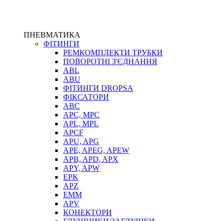
ПНЕВМАТИКА
ФІТИНГИ
РЕМКОМПЛЕКТИ ТРУБКИ
ПОВОРОТНІ З'ЄДНАННЯ
ABL
ABU
ФІТИНГИ DROPSA
ФІКСАТОРИ
ABC
APC, MPC
APL, MPL
APCF
APU, APG
APE, APEG, APEW
APB, APD, APX
APY, APW
EPK
APZ
EMM
APV
КОНЕКТОРИ