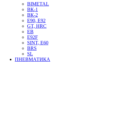
BIMETAL
ВК-1
ВК-2
Е90, E92
GT, HRC
EB
Е92F
SINT, E60
BRS
SL
ПНЕВМАТИКА