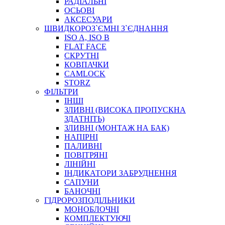
РАДІАЛЬНІ
ОСЬОВІ
АКСЕСУАРИ
АВТОХІМІЯ
ШВИДКОРОЗ`ЄМНІ З`ЄДНАННЯ
ДОМКРАТИ
ISO A, ISO B
НАБОРИ ЗАПОБІЖНИКІВ, КЛЕМ, АКСЕСУАРІВ
FLAT FACE
НАСОСИ, КОМПРЕСОРИ, МАНОМЕТРИ
СКРУТНІ
ПАСТА, АНТИСЕПТИК
КОВПАЧКИ
ІНСТРУМЕНТ
CAMLOCK
STORZ
ФІЛЬТРИ
ІНШІ
ЗЛИВНІ (ВИСОКА ПРОПУСКНА
ЗДАТНІТЬ)
ЗЛИВНІ (МОНТАЖ НА БАК)
НАПІРНІ
ПАЛИВНІ
ПОВІТРЯНІ
САДОВИЙ ІНВЕНТАР
ЛІНІЙНІ
ЕЛЕКТРИЧНІ ПРИЛАДИ
ІНДИКАТОРИ ЗАБРУДНЕННЯ
ПАЛЬНИКИ, ПАЯЛЬНИКИ, ПАЯЛЬНІ ЛАМПИ
САПУНИ
ІНСТРУМЕНТИ ДЛЯ ЕЛЕКТРИКА
БАНОЧНІ
ЕЛЕКТРОІНСТРУМЕНТИ
ГІДРОРОЗПОДІЛЬНИКИ
ЗАМКИ І КОМПЛЕКТУЮЧІ
МОНОБЛОЧНІ
КОМПЛЕКТУЮЧІ
ІНСТРУМЕНТИ ДЛЯ ЗВАРЮВАННЯ, АКСЕСУАРИ