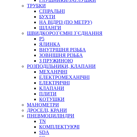
ГЛУШНИКИ/ЗАГЛУШКИ
ТРУБКИ
СПІРАЛЬНІ
БУХТИ
НА ВІДРІЗ (ПО МЕТРУ)
ШЛАНГИ
ШВИДКОРОЗ`ЄМНІ З`ЄДНАННЯ
P5
ЯЛИНКА
ВНУТРІШНЯ РІЗЬБА
ЗОВНІШНЯ РІЗЬБА
З ПРУЖИНОЮ
РОЗПОДІЛЬНИКИ, КЛАПАНИ
МЕХАНІЧНІ
ЕЛЕКТРОМЕХАНІЧНІ
ЕЛЕКТРИЧНІ
КЛАПАНИ
ПЛИТИ
КОТУШКИ
МАНОМЕТРИ
ДРОСЕЛІ, КРАНИ
ПНЕВМОЦИЛІНДРИ
TN
КОМПЛЕКТУЮЧІ
SDA