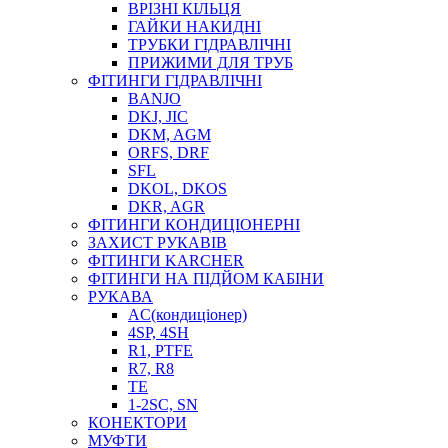
ВРІЗНІ КІЛЬЦЯ
ГАЙКИ НАКИДНІ
ТРУБКИ ГІДРАВЛІЧНІ
ПРИЖИМИ ДЛЯ ТРУБ
ФІТИНГИ ГІДРАВЛІЧНІ
BANJO
DKJ, JIC
DKM, AGM
ORFS, DRF
SFL
DKOL, DKOS
DKR, AGR
ФІТИНГИ КОНДИЦІОНЕРНІ
ЗАХИСТ РУКАВІВ
ФІТИНГИ KARCHER
ФІТИНГИ НА ПІДЙОМ КАБІНИ
РУКАВА
AC(кондиціонер)
4SP, 4SH
R1, PTFE
R7, R8
TE
1-2SC, SN
КОНЕКТОРИ
МУФТИ