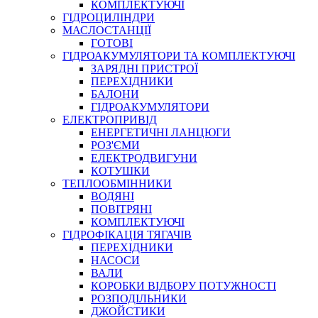
КОМПЛЕКТУЮЧІ
ГІДРОЦИЛІНДРИ
МАСЛОСТАНЦІЇ
ГОТОВІ
ГІДРОАКУМУЛЯТОРИ ТА КОМПЛЕКТУЮЧІ
СПЕЦІАЛЬНІ
ЗАРЯДНІ ПРИСТРОЇ
ОЛИВИ
ПЕРЕХІДНИКИ
БАЛОНИ
ГЕРМЕТИКИ
ГІДРОАКУМУЛЯТОРИ
ЗМАЗКИ
ЕЛЕКТРОПРИВІД
КЛЕЇ, ЦЕМЕНТИ, ЕПОКСИДКИ
ЕНЕРГЕТИЧНІ ЛАНЦЮГИ
РЕМОНТ ГІДРОЦИЛІНДРІВ
РОЗ'ЄМИ
ЕЛЕКТРОДВИГУНИ
КОТУШКИ
ТЕПЛООБМІННИКИ
ВОДЯНІ
ПОВІТРЯНІ
КОМПЛЕКТУЮЧІ
ГІДРОФІКАЦІЯ ТЯГАЧІВ
ПЕРЕХІДНИКИ
НАСОСИ
БОРЕКС, ЕО
ВАЛИ
КОРОБКИ ВІДБОРУ ПОТУЖНОСТІ
РОЗПОДІЛЬНИКИ
ДЖОЙСТИКИ