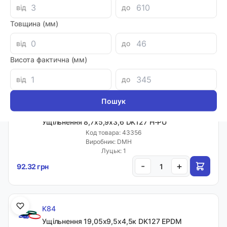
K84
від
до
Ущільнення 19,05х8,2х6к DK127 EPDM
Товщина (мм)
Код товара: 76494
Артикул: 19,058,26DK127EPDM
Виробник: DMH
від
до
Луцьк: 5
Висота фактична (мм)
-
+
121.80 грн
від
до
K84
Ущільнення 8,7х5,9х3,6 DK127 H-PU
Код товара: 43356
Виробник: DMH
Луцьк: 1
-
+
92.32 грн
K84
Ущільнення 19,05х9,5х4,5к DK127 EPDM