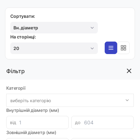
Сортувати:
Вн. діаметр
На сторінці:
20
Фільтр
ФЛАНЦЕВІ КІЛЬЦЯ
Кільце фланцеве 8х13,8х2 FSA PU
Категорії
Код товара: 74025
Артикул: FSA 0080 0138 020 C0
Виробник: ARTIC SEALS
виберіть категорію
Доставка 1-2 дні
Внутрішній діаметр (мм)
-
+
65.31 грн
від
до
Зовнішній діаметр (мм)