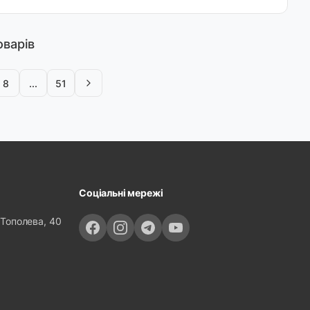
оварів
8
...
51
Соціальні мережі
 Тополева, 40