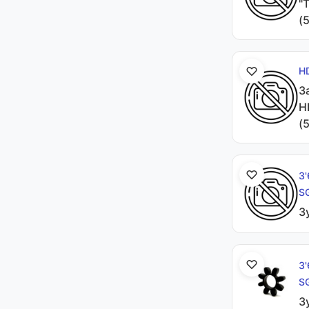
"
(
H
З
H
(
З
S
З
З
S
З