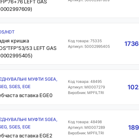
TFP"76+76 LEFT GAS
50002997609)
DS/HDT
адня кришка
Код товара: 75335
1736
Артикул: 50002995405
DS"TFP"53/53 LEFT GAS
50002995405)
'ЄДНУВАЛЬНІ МУФТИ SGEA,
Код товара: 48495
102
GEG, SGES, EGE
Артикул: MI0007279
Виробник: MPFILTRI
убчаста вставка EGE0
'ЄДНУВАЛЬНІ МУФТИ SGEA,
Код товара: 48498
189
GEG, SGES, EGE
Артикул: MI0007289
Виробник: MPFILTRI
убчаста вставка EGE2