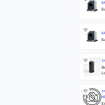
Б
Б
Б
Б
З
В
L
З
N
Е