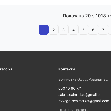
Показано
20
з 1018 т
1
2
3
4
5
6
7
тегорії
Контакти
Волинська обл. с. Рованці, вул.
050 10 66 771
sales.sealmarket@gmail.com
zvyagel.sealmarket@gmail.com
ПН-ПТ: 9:00-18:00