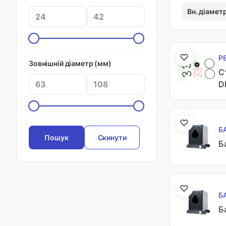
Вн. діамет
Р
Зовнішній діаметр (мм)
C
D
Б
Скинути
Б
Б
Б