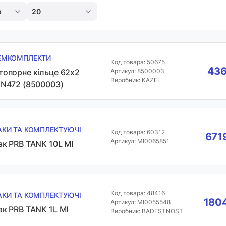
р
20
ЕМКОМПЛЕКТИ
Код товара: 50675
436
топорне кільце 62x2
Артикул: 8500003
Виробник: KAZEL
IN472 (8500003)
АКИ ТА КОМПЛЕКТУЮЧІ
Код товара: 60312
671
Артикул: MI0065851
ак PRB TANK 10L MI
Код товара: 48416
АКИ ТА КОМПЛЕКТУЮЧІ
1804
Артикул: MI0055548
ак PRB TANK 1L MI
Виробник: BADESTNOST