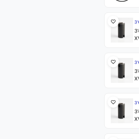
З
З
X
З
З
X
З
З
X