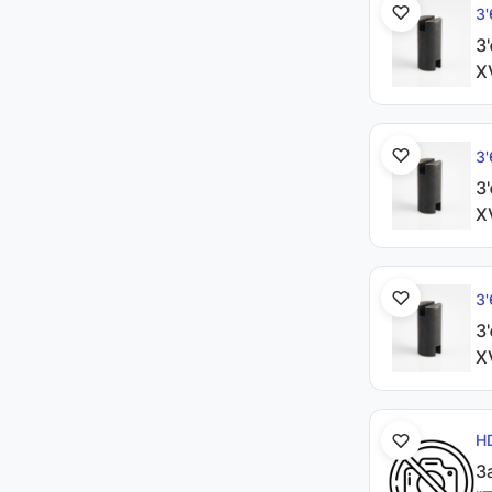
З
З
X
З
З
X
З
З
X
H
З