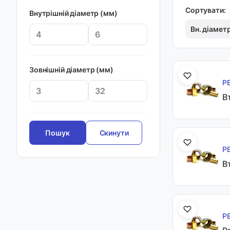
Сортувати:
Внутрішній діаметр (мм)
Вн. діамет
Зовнішній діаметр (мм)
Р
В
Скинути
Р
В
Р