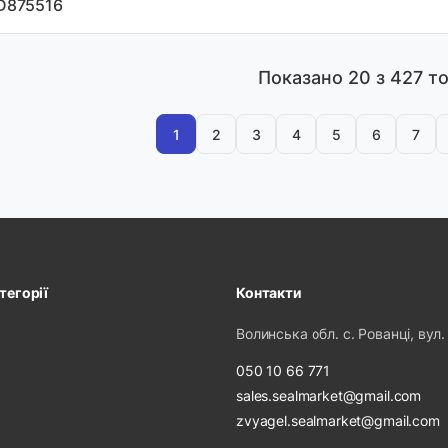
D875516
Показано
20
з 427 то
1
2
3
4
5
6
7
тегорії
Контакти
Волинська обл. с. Рованці, вул.
050 10 66 771
sales.sealmarket@gmail.com
zvyagel.sealmarket@gmail.com