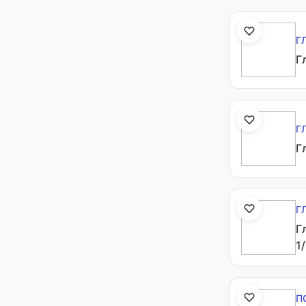
Г
Г
Г
Г
Г
Г
1/
П