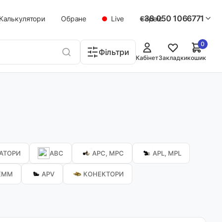
+38 050 1066771
Калькулятори
Обране
Live
Сервіс
0
Фільтри
Кабінет
Закладки
кошик
АТОРИ
ABC
APC, MPC
APL, MPL
EMM
APV
КОНЕКТОРИ