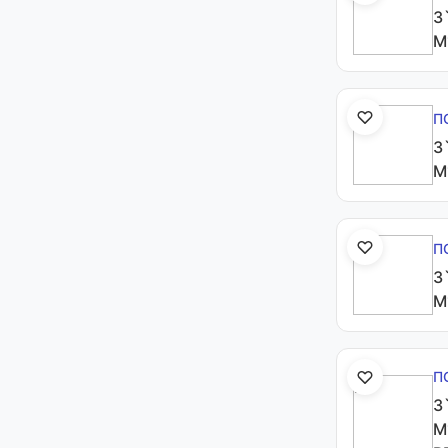
З
M
П
З
M
П
З
M
П
З
M