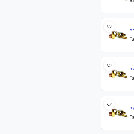
В
Р
Г
Р
Г
Р
Г