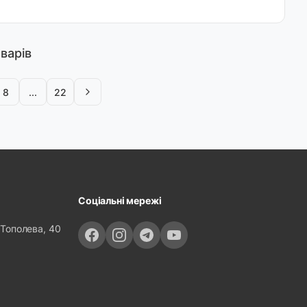
варів
8
...
22
Соціальні мережі
 Тополева, 40