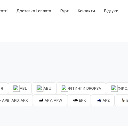
атті
Доставка і оплата
Гурт
Контакти
Відгуки
НЯ
ABL
ABU
ФІТИНГИ DROPSA
ФІКС
APB, APD, APX
APY, APW
EPK
APZ