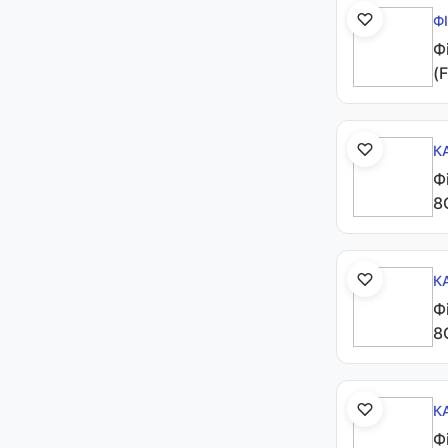
Ф
Ф
(
К
Ф
8
К
Ф
8
К
Ф