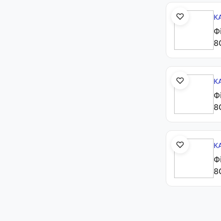
К
Ф
8
К
Ф
8
К
Ф
8