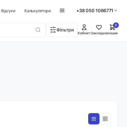
+38 050 1066771
Відгуки
Калькулятори
0
Фільтри
Кабінет
Закладки
кошик