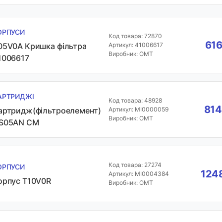
ОРПУСИ
Код товара: 72870
616
05V0A Кришка фільтра
Артикул: 41006617
Виробник: OMT
1006617
АРТРИДЖІ
Код товара: 48928
814
артридж(фільтроелемент)
Артикул: MI0000059
Виробник: OMT
S05AN CM
Код товара: 27274
ОРПУСИ
1248
Артикул: MI0004384
орпус T10V0R
Виробник: OMT