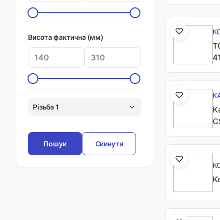
К
Висота фактична (мм)
T
4
К
Різьба 1
К
C
Скинути
К
К