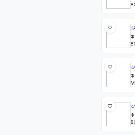
8
К
Ф
8
К
Ф
M
К
Ф
8