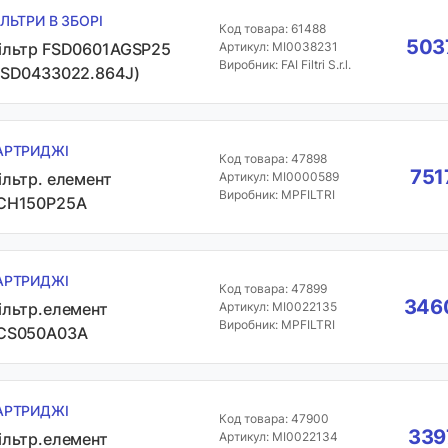
ІЛЬТРИ В ЗБОРІ
Код товара: 61488
5037
ільтр FSD0601AGSP25
Артикул: MI0038231
Виробник: FAI Filtri S.r.l.
FSD0433022.864J)
АРТРИДЖІ
Код товара: 47898
751
ільтр. елемент
Артикул: MI0000589
Виробник: MPFILTRI
CH150P25A
АРТРИДЖІ
Код товара: 47899
3460
ільтр.елемент
Артикул: MI0022135
Виробник: MPFILTRI
CS050A03A
АРТРИДЖІ
Код товара: 47900
339
ільтр.елемент
Артикул: MI0022134