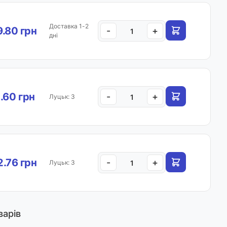
Доставка 1-2
.80 грн
-
+
дні
.60 грн
-
+
Луцьк: 3
.76 грн
-
+
Луцьк: 3
варів