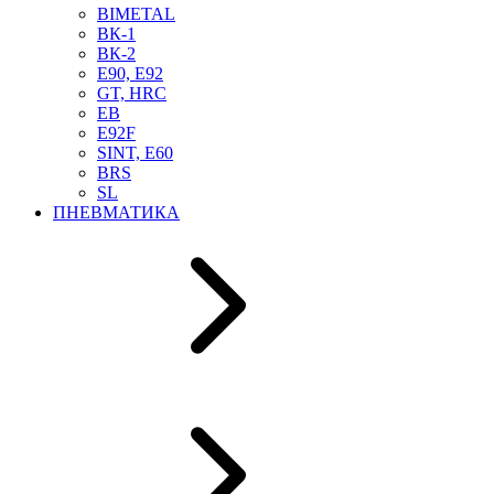
BIMETAL
ВК-1
ВК-2
Е90, E92
GT, HRC
EB
Е92F
SINT, E60
BRS
SL
ПНЕВМАТИКА