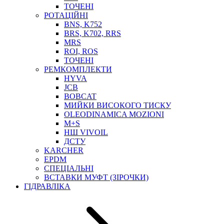
ТОСОЛ, АНТИФРИЗ
ТОЧЕНІ
ОЛИВА-ПАЛИВО
РОТАЦІЙНІ
BNS, K752
ПОВІТРЯ-ВОДА
BRS, K702, RRS
ДЛЯ ЗВАРЮВАННЯ
MRS
НАПІРНО-ВСМОКТУЮЧІ
ROI, ROS
АЗС
ТОЧЕНІ
РЕМКОМПЛЕКТИ
HYVA
JCB
BOBCAT
МИЙКИ ВИСОКОГО ТИСКУ
OLEODINAMICA MOZIONI
M+S
НШ VIVOIL
ДСТУ
ФІЛЬТРИ ДЛЯ ПАЛЬНОГО
KARCHER
ПІДДОНИ ДЛЯ БОЧОК
EPDM
МОДУЛЬНІ АЗС
СПЕЦІАЛЬНІ
МЕТРОЛОГІЧНЕ ОБЛАДНАННЯ
ВСТАВКИ МУФТ (ЗІРОЧКИ)
ЛІЧИЛЬНИКИ І ВИТРАТОМІРИ ДЛЯ ПАЛЬНОГО
ГІДРАВЛІКА
КОТУШКИ ДЛЯ ШЛАНГІВ
НАСОСИ ДЛЯ ПАЛЬНОГО
МОБІЛЬНІ КОЛОНКИ ТА КОМПЛЕКТИ ЗАПРАВКИ
СТАЦІОНАРНІ КОЛОНКИ