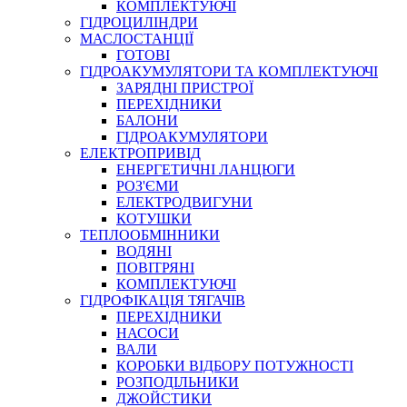
КОМПЛЕКТУЮЧІ
ГІДРОЦИЛІНДРИ
МАСЛОСТАНЦІЇ
ГОТОВІ
ГІДРОАКУМУЛЯТОРИ ТА КОМПЛЕКТУЮЧІ
СПЕЦІАЛЬНІ
ЗАРЯДНІ ПРИСТРОЇ
ОЛИВИ
ПЕРЕХІДНИКИ
БАЛОНИ
ГЕРМЕТИКИ
ГІДРОАКУМУЛЯТОРИ
ЗМАЗКИ
ЕЛЕКТРОПРИВІД
КЛЕЇ, ЦЕМЕНТИ, ЕПОКСИДКИ
ЕНЕРГЕТИЧНІ ЛАНЦЮГИ
РЕМОНТ ГІДРОЦИЛІНДРІВ
РОЗ'ЄМИ
ЕЛЕКТРОДВИГУНИ
КОТУШКИ
ТЕПЛООБМІННИКИ
ВОДЯНІ
ПОВІТРЯНІ
КОМПЛЕКТУЮЧІ
ГІДРОФІКАЦІЯ ТЯГАЧІВ
ПЕРЕХІДНИКИ
НАСОСИ
БОРЕКС, ЕО
ВАЛИ
КОРОБКИ ВІДБОРУ ПОТУЖНОСТІ
РОЗПОДІЛЬНИКИ
ДЖОЙСТИКИ