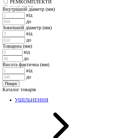
РЕМКОМПЛЕКТИ
KARCHER
Внутрішній діаметр (мм)
EPDM
від
СПЕЦІАЛЬНІ
до
ВСТАВКИ МУФТ (ЗІРОЧКИ)
Зовнішній діаметр (мм)
ГІДРАВЛІКА
від
до
Товщина (мм)
від
до
Висота фактична (мм)
від
до
АДАПТЕРИ
Каталог товарів
КЛАПАНИ
КРАНИ, ДИВЕРТОРИ
УЩІЛЬНЕННЯ
МАНОМЕТРИ
ШВИДКОРОЗ`ЄМНІ З`ЄДНАННЯ
ФІЛЬТРИ
ГІДРОРОЗПОДІЛЬНИКИ
ГІДРОМОТОРИ
ГІДРОНАСОСИ