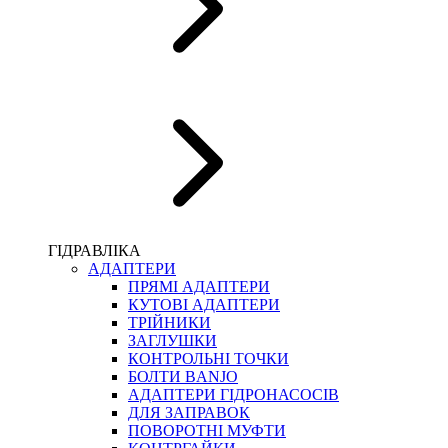
ПІСТОЛЕТИ
КОМПЛЕКТУЮЧІ ДЛЯ РУКАВІВ ВИСОКОГО ТИСКУ
КП
ВЕРСТАТИ
ФІТИНГИ ДІАГНОСТИЧНІ
ГІДРАВЛІКА
АДАПТЕРИ
АКСЕСУАРИ
ПРЯМІ АДАПТЕРИ
ТРУБКИ ТА КОМПЛЕКТУЮЧІ
КУТОВІ АДАПТЕРИ
ФІТИНГИ ГІДРАВЛІЧНІ
ТРІЙНИКИ
ФІТИНГИ КОНДИЦІОНЕРНІ
ЗАГЛУШКИ
ЗАХИСТ РУКАВІВ
КОНТРОЛЬНІ ТОЧКИ
ФІТИНГИ KARCHER
БОЛТИ BANJO
ФІТИНГИ НА ПІДЙОМ КАБІНИ
АДАПТЕРИ ГІДРОНАСОСІВ
РУКАВА
ДЛЯ ЗАПРАВОК
КОНЕКТОРИ
ПОВОРОТНІ МУФТИ