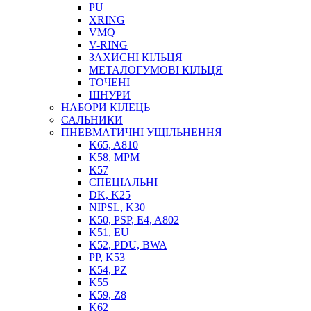
PU
XRING
VMQ
V-RING
ЗАХИСНІ КІЛЬЦЯ
МЕТАЛОГУМОВІ КІЛЬЦЯ
СОЖ
ТОЧЕНІ
ПІСТОЛЕТИ
ШНУРИ
НАСОСИ ТА ПОМПИ
НАБОРИ КІЛЕЦЬ
НАГНІТАЧІ
САЛЬНИКИ
МУФТИ (НАСАДКИ) ДЛЯ ШПРИЦІВ
ПНЕВМАТИЧНІ УЩІЛЬНЕННЯ
МАСЛЯНКИ, ЛІЙКИ
K65, A810
ПРЕС-МАСЛЯНКИ
K58, MPM
ШЛАНГИ, ТРУБКИ
K57
СПЕЦІАЛЬНІ
ШПРИЦИ МАСТИЛЬНІ
DK, K25
РУКАВА
NIPSL, K30
K50, PSP, E4, A802
K51, EU
K52, PDU, BWA
PP, K53
K54, PZ
K55
K59, Z8
K62