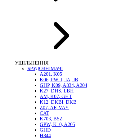
НАСОСИ-ДОЗАТОРИ
ГІДРОЦИЛІНДРИ
МАСЛОСТАНЦІЇ
ГІДРОАКУМУЛЯТОРИ ТА КОМПЛЕКТУЮЧІ
ЕЛЕКТРОПРИВІД
ТЕПЛООБМІННИКИ
ГІДРОФІКАЦІЯ ТЯГАЧІВ
КОНТРОЛЬНО-ВИМІРЮВАЛЬНА АПАРАТУРА
РОТАТОРИ
ЛЕБІДКИ
УЩІЛЬНЕННЯ
ВТУЛКИ
БРУДОЗНІМАЧІ
A201, K05
K06, PW, J, JA, JB
GHP, K09, A834, A204
K27, DHS, LBH
AM, K07, GHT
K12, DKBI, DKB
Z07, AF, VAY
CAT
K703, BSZ
BIMETAL
GPW, K10, A205
ВК-1
GHD
ВК-2
H844
Е90, E92