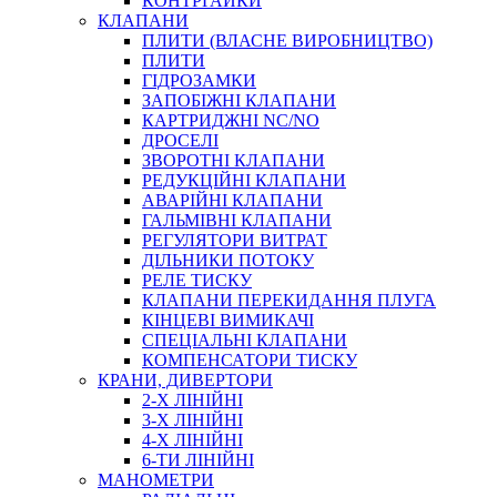
КОНТРГАЙКИ
МУФТИ
КЛАПАНИ
ХОМУТИ
ПЛИТИ (ВЛАСНЕ ВИРОБНИЦТВО)
ПЛИТИ
ГІДРОЗАМКИ
ЗАПОБІЖНІ КЛАПАНИ
КАРТРИДЖНІ NC/NO
ДРОСЕЛІ
ЗВОРОТНІ КЛАПАНИ
РЕДУКЦІЙНІ КЛАПАНИ
АВАРІЙНІ КЛАПАНИ
ЧЕРВ`ЯЧНІ
ГАЛЬМІВНІ КЛАПАНИ
СИЛОВІ
РЕГУЛЯТОРИ ВИТРАТ
ДІЛЬНИКИ ПОТОКУ
ДРОТЯНІ
РЕЛЕ ТИСКУ
ПРУЖИННІ
КЛАПАНИ ПЕРЕКИДАННЯ ПЛУГА
НЕЙЛОНОВІ
КІНЦЕВІ ВИМИКАЧІ
ПРОРЕЗИНЕНІ
СПЕЦІАЛЬНІ КЛАПАНИ
АВТОТОВАРИ
КОМПЕНСАТОРИ ТИСКУ
КРАНИ, ДИВЕРТОРИ
2-Х ЛІНІЙНІ
3-Х ЛІНІЙНІ
4-Х ЛІНІЙНІ
6-ТИ ЛІНІЙНІ
МАНОМЕТРИ