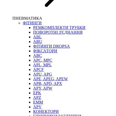
ПНЕВМАТИКА
ФІТИНГИ
РЕМКОМПЛЕКТИ ТРУБКИ
ПОВОРОТНІ З'ЄДНАННЯ
ABL
ABU
ФІТИНГИ DROPSA
ФІКСАТОРИ
ABC
APC, MPC
APL, MPL
APCF
APU, APG
APE, APEG, APEW
APB, APD, APX
APY, APW
EPK
APZ
EMM
APV
КОНЕКТОРИ