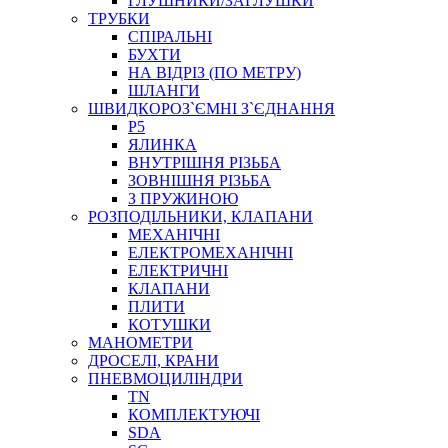
ГЛУШНИКИ/ЗАГЛУШКИ
ТРУБКИ
СПІРАЛЬНІ
БУХТИ
НА ВІДРІЗ (ПО МЕТРУ)
ШЛАНГИ
ШВИДКОРОЗ`ЄМНІ З`ЄДНАННЯ
P5
ЯЛИНКА
ВНУТРІШНЯ РІЗЬБА
ЗОВНІШНЯ РІЗЬБА
З ПРУЖИНОЮ
РОЗПОДІЛЬНИКИ, КЛАПАНИ
МЕХАНІЧНІ
ЕЛЕКТРОМЕХАНІЧНІ
ЕЛЕКТРИЧНІ
КЛАПАНИ
ПЛИТИ
КОТУШКИ
МАНОМЕТРИ
ДРОСЕЛІ, КРАНИ
ПНЕВМОЦИЛІНДРИ
TN
КОМПЛЕКТУЮЧІ
SDA