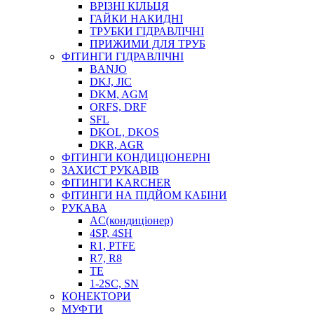
ВРІЗНІ КІЛЬЦЯ
ГАЙКИ НАКИДНІ
ТРУБКИ ГІДРАВЛІЧНІ
ПРИЖИМИ ДЛЯ ТРУБ
ФІТИНГИ ГІДРАВЛІЧНІ
BANJO
DKJ, JIC
DKM, AGM
ORFS, DRF
SFL
DKOL, DKOS
DKR, AGR
ФІТИНГИ КОНДИЦІОНЕРНІ
ЗАХИСТ РУКАВІВ
ФІТИНГИ KARCHER
ФІТИНГИ НА ПІДЙОМ КАБІНИ
РУКАВА
AC(кондиціонер)
4SP, 4SH
R1, PTFE
R7, R8
TE
1-2SC, SN
КОНЕКТОРИ
МУФТИ