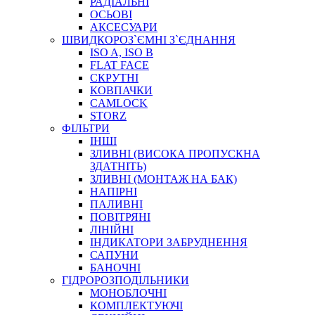
РАДІАЛЬНІ
ОСЬОВІ
АКСЕСУАРИ
АВТОХІМІЯ
ШВИДКОРОЗ`ЄМНІ З`ЄДНАННЯ
ДОМКРАТИ
ISO A, ISO B
НАБОРИ ЗАПОБІЖНИКІВ, КЛЕМ, АКСЕСУАРІВ
FLAT FACE
НАСОСИ, КОМПРЕСОРИ, МАНОМЕТРИ
СКРУТНІ
ПАСТА, АНТИСЕПТИК
КОВПАЧКИ
ІНСТРУМЕНТ
CAMLOCK
STORZ
ФІЛЬТРИ
ІНШІ
ЗЛИВНІ (ВИСОКА ПРОПУСКНА
ЗДАТНІТЬ)
ЗЛИВНІ (МОНТАЖ НА БАК)
НАПІРНІ
ПАЛИВНІ
ПОВІТРЯНІ
САДОВИЙ ІНВЕНТАР
ЛІНІЙНІ
ЕЛЕКТРИЧНІ ПРИЛАДИ
ІНДИКАТОРИ ЗАБРУДНЕННЯ
ПАЛЬНИКИ, ПАЯЛЬНИКИ, ПАЯЛЬНІ ЛАМПИ
САПУНИ
ІНСТРУМЕНТИ ДЛЯ ЕЛЕКТРИКА
БАНОЧНІ
ЕЛЕКТРОІНСТРУМЕНТИ
ГІДРОРОЗПОДІЛЬНИКИ
ЗАМКИ І КОМПЛЕКТУЮЧІ
МОНОБЛОЧНІ
КОМПЛЕКТУЮЧІ
ІНСТРУМЕНТИ ДЛЯ ЗВАРЮВАННЯ, АКСЕСУАРИ