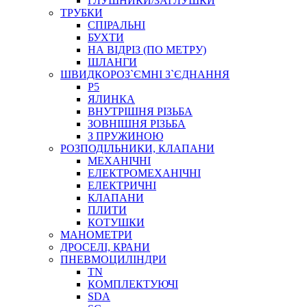
ГЛУШНИКИ/ЗАГЛУШКИ
ТРУБКИ
СПІРАЛЬНІ
БУХТИ
НА ВІДРІЗ (ПО МЕТРУ)
ШЛАНГИ
ШВИДКОРОЗ`ЄМНІ З`ЄДНАННЯ
P5
ЯЛИНКА
ВНУТРІШНЯ РІЗЬБА
ЗОВНІШНЯ РІЗЬБА
З ПРУЖИНОЮ
РОЗПОДІЛЬНИКИ, КЛАПАНИ
МЕХАНІЧНІ
ЕЛЕКТРОМЕХАНІЧНІ
ЕЛЕКТРИЧНІ
КЛАПАНИ
ПЛИТИ
КОТУШКИ
МАНОМЕТРИ
ДРОСЕЛІ, КРАНИ
ПНЕВМОЦИЛІНДРИ
TN
КОМПЛЕКТУЮЧІ
SDA