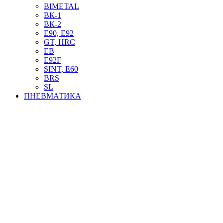
BIMETAL
ВК-1
ВК-2
Е90, E92
GT, HRC
EB
Е92F
SINT, E60
BRS
SL
ПНЕВМАТИКА