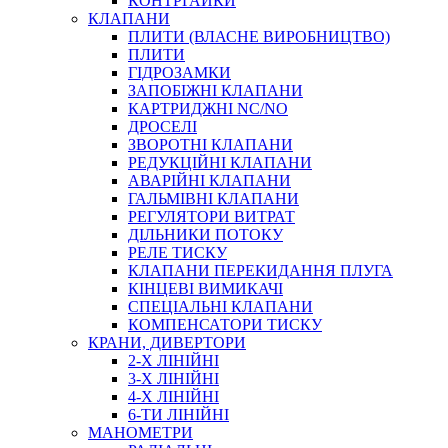
КОНТРГАЙКИ
МУФТИ
КЛАПАНИ
ХОМУТИ
ПЛИТИ (ВЛАСНЕ ВИРОБНИЦТВО)
ПЛИТИ
ГІДРОЗАМКИ
ЗАПОБІЖНІ КЛАПАНИ
КАРТРИДЖНІ NC/NO
ДРОСЕЛІ
ЗВОРОТНІ КЛАПАНИ
РЕДУКЦІЙНІ КЛАПАНИ
АВАРІЙНІ КЛАПАНИ
ЧЕРВ`ЯЧНІ
ГАЛЬМІВНІ КЛАПАНИ
СИЛОВІ
РЕГУЛЯТОРИ ВИТРАТ
ДІЛЬНИКИ ПОТОКУ
ДРОТЯНІ
РЕЛЕ ТИСКУ
ПРУЖИННІ
КЛАПАНИ ПЕРЕКИДАННЯ ПЛУГА
НЕЙЛОНОВІ
КІНЦЕВІ ВИМИКАЧІ
ПРОРЕЗИНЕНІ
СПЕЦІАЛЬНІ КЛАПАНИ
АВТОТОВАРИ
КОМПЕНСАТОРИ ТИСКУ
КРАНИ, ДИВЕРТОРИ
2-Х ЛІНІЙНІ
3-Х ЛІНІЙНІ
4-Х ЛІНІЙНІ
6-ТИ ЛІНІЙНІ
МАНОМЕТРИ