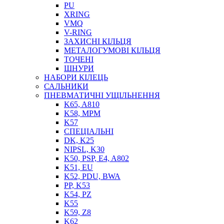
PU
XRING
VMQ
V-RING
ЗАХИСНІ КІЛЬЦЯ
МЕТАЛОГУМОВІ КІЛЬЦЯ
СОЖ
ТОЧЕНІ
ПІСТОЛЕТИ
ШНУРИ
НАСОСИ ТА ПОМПИ
НАБОРИ КІЛЕЦЬ
НАГНІТАЧІ
САЛЬНИКИ
МУФТИ (НАСАДКИ) ДЛЯ ШПРИЦІВ
ПНЕВМАТИЧНІ УЩІЛЬНЕННЯ
МАСЛЯНКИ, ЛІЙКИ
K65, A810
ПРЕС-МАСЛЯНКИ
K58, MPM
ШЛАНГИ, ТРУБКИ
K57
СПЕЦІАЛЬНІ
ШПРИЦИ МАСТИЛЬНІ
DK, K25
РУКАВА
NIPSL, K30
K50, PSP, E4, A802
K51, EU
K52, PDU, BWA
PP, K53
K54, PZ
K55
K59, Z8
K62