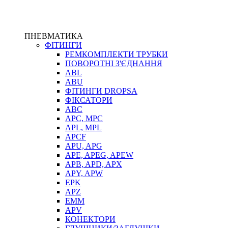
ПНЕВМАТИКА
ФІТИНГИ
РЕМКОМПЛЕКТИ ТРУБКИ
ПОВОРОТНІ З'ЄДНАННЯ
ABL
ABU
ФІТИНГИ DROPSA
ФІКСАТОРИ
ABC
APC, MPC
APL, MPL
APCF
APU, APG
APE, APEG, APEW
APB, APD, APX
APY, APW
EPK
APZ
EMM
APV
КОНЕКТОРИ