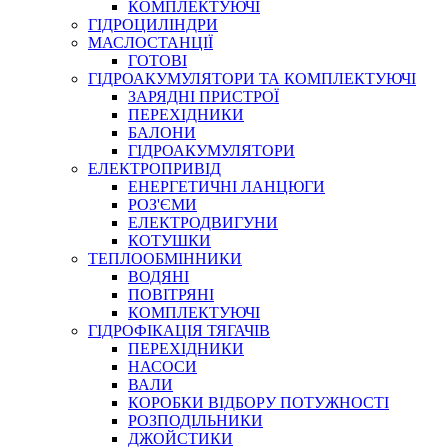
КОМПЛЕКТУЮЧІ
ГІДРОЦИЛІНДРИ
МАСЛОСТАНЦІЇ
ГОТОВІ
ГІДРОАКУМУЛЯТОРИ ТА КОМПЛЕКТУЮЧІ
СПЕЦІАЛЬНІ
ЗАРЯДНІ ПРИСТРОЇ
ОЛИВИ
ПЕРЕХІДНИКИ
БАЛОНИ
ГЕРМЕТИКИ
ГІДРОАКУМУЛЯТОРИ
ЗМАЗКИ
ЕЛЕКТРОПРИВІД
КЛЕЇ, ЦЕМЕНТИ, ЕПОКСИДКИ
ЕНЕРГЕТИЧНІ ЛАНЦЮГИ
РЕМОНТ ГІДРОЦИЛІНДРІВ
РОЗ'ЄМИ
ЕЛЕКТРОДВИГУНИ
КОТУШКИ
ТЕПЛООБМІННИКИ
ВОДЯНІ
ПОВІТРЯНІ
КОМПЛЕКТУЮЧІ
ГІДРОФІКАЦІЯ ТЯГАЧІВ
ПЕРЕХІДНИКИ
НАСОСИ
БОРЕКС, ЕО
ВАЛИ
КОРОБКИ ВІДБОРУ ПОТУЖНОСТІ
РОЗПОДІЛЬНИКИ
ДЖОЙСТИКИ