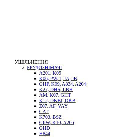
НАСОСИ-ДОЗАТОРИ
ГІДРОЦИЛІНДРИ
МАСЛОСТАНЦІЇ
ГІДРОАКУМУЛЯТОРИ ТА КОМПЛЕКТУЮЧІ
ЕЛЕКТРОПРИВІД
ТЕПЛООБМІННИКИ
ГІДРОФІКАЦІЯ ТЯГАЧІВ
КОНТРОЛЬНО-ВИМІРЮВАЛЬНА АПАРАТУРА
РОТАТОРИ
ЛЕБІДКИ
УЩІЛЬНЕННЯ
ВТУЛКИ
БРУДОЗНІМАЧІ
A201, K05
K06, PW, J, JA, JB
GHP, K09, A834, A204
K27, DHS, LBH
AM, K07, GHT
K12, DKBI, DKB
Z07, AF, VAY
CAT
K703, BSZ
BIMETAL
GPW, K10, A205
ВК-1
GHD
ВК-2
H844
Е90, E92