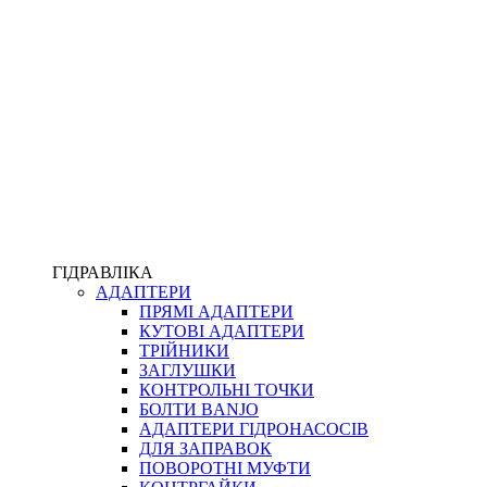
ПІСТОЛЕТИ
КОМПЛЕКТУЮЧІ ДЛЯ РУКАВІВ ВИСОКОГО ТИСКУ
КП
ВЕРСТАТИ
ФІТИНГИ ДІАГНОСТИЧНІ
ГІДРАВЛІКА
АДАПТЕРИ
АКСЕСУАРИ
ПРЯМІ АДАПТЕРИ
ТРУБКИ ТА КОМПЛЕКТУЮЧІ
КУТОВІ АДАПТЕРИ
ФІТИНГИ ГІДРАВЛІЧНІ
ТРІЙНИКИ
ФІТИНГИ КОНДИЦІОНЕРНІ
ЗАГЛУШКИ
ЗАХИСТ РУКАВІВ
КОНТРОЛЬНІ ТОЧКИ
ФІТИНГИ KARCHER
БОЛТИ BANJO
ФІТИНГИ НА ПІДЙОМ КАБІНИ
АДАПТЕРИ ГІДРОНАСОСІВ
РУКАВА
ДЛЯ ЗАПРАВОК
КОНЕКТОРИ
ПОВОРОТНІ МУФТИ