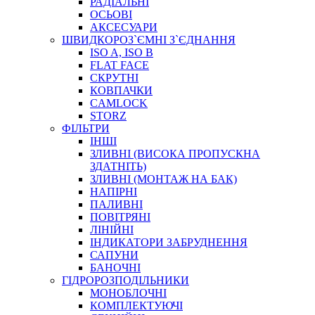
РАДІАЛЬНІ
ОСЬОВІ
АКСЕСУАРИ
АВТОХІМІЯ
ШВИДКОРОЗ`ЄМНІ З`ЄДНАННЯ
ДОМКРАТИ
ISO A, ISO B
НАБОРИ ЗАПОБІЖНИКІВ, КЛЕМ, АКСЕСУАРІВ
FLAT FACE
НАСОСИ, КОМПРЕСОРИ, МАНОМЕТРИ
СКРУТНІ
ПАСТА, АНТИСЕПТИК
КОВПАЧКИ
ІНСТРУМЕНТ
CAMLOCK
STORZ
ФІЛЬТРИ
ІНШІ
ЗЛИВНІ (ВИСОКА ПРОПУСКНА
ЗДАТНІТЬ)
ЗЛИВНІ (МОНТАЖ НА БАК)
НАПІРНІ
ПАЛИВНІ
ПОВІТРЯНІ
САДОВИЙ ІНВЕНТАР
ЛІНІЙНІ
ЕЛЕКТРИЧНІ ПРИЛАДИ
ІНДИКАТОРИ ЗАБРУДНЕННЯ
ПАЛЬНИКИ, ПАЯЛЬНИКИ, ПАЯЛЬНІ ЛАМПИ
САПУНИ
ІНСТРУМЕНТИ ДЛЯ ЕЛЕКТРИКА
БАНОЧНІ
ЕЛЕКТРОІНСТРУМЕНТИ
ГІДРОРОЗПОДІЛЬНИКИ
ЗАМКИ І КОМПЛЕКТУЮЧІ
МОНОБЛОЧНІ
КОМПЛЕКТУЮЧІ
ІНСТРУМЕНТИ ДЛЯ ЗВАРЮВАННЯ, АКСЕСУАРИ