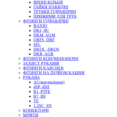
ВРІЗНІ КІЛЬЦЯ
ГАЙКИ НАКИДНІ
ТРУБКИ ГІДРАВЛІЧНІ
ПРИЖИМИ ДЛЯ ТРУБ
ФІТИНГИ ГІДРАВЛІЧНІ
BANJO
DKJ, JIC
DKM, AGM
ORFS, DRF
SFL
DKOL, DKOS
DKR, AGR
ФІТИНГИ КОНДИЦІОНЕРНІ
ЗАХИСТ РУКАВІВ
ФІТИНГИ KARCHER
ФІТИНГИ НА ПІДЙОМ КАБІНИ
РУКАВА
AC(кондиціонер)
4SP, 4SH
R1, PTFE
R7, R8
TE
1-2SC, SN
КОНЕКТОРИ
МУФТИ