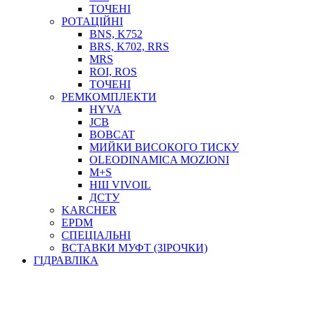
ТОСОЛ, АНТИФРИЗ
ТОЧЕНІ
ОЛИВА-ПАЛИВО
РОТАЦІЙНІ
BNS, K752
ПОВІТРЯ-ВОДА
BRS, K702, RRS
ДЛЯ ЗВАРЮВАННЯ
MRS
НАПІРНО-ВСМОКТУЮЧІ
ROI, ROS
АЗС
ТОЧЕНІ
РЕМКОМПЛЕКТИ
HYVA
JCB
BOBCAT
МИЙКИ ВИСОКОГО ТИСКУ
OLEODINAMICA MOZIONI
M+S
НШ VIVOIL
ДСТУ
ФІЛЬТРИ ДЛЯ ПАЛЬНОГО
KARCHER
ПІДДОНИ ДЛЯ БОЧОК
EPDM
МОДУЛЬНІ АЗС
СПЕЦІАЛЬНІ
МЕТРОЛОГІЧНЕ ОБЛАДНАННЯ
ВСТАВКИ МУФТ (ЗІРОЧКИ)
ЛІЧИЛЬНИКИ І ВИТРАТОМІРИ ДЛЯ ПАЛЬНОГО
ГІДРАВЛІКА
КОТУШКИ ДЛЯ ШЛАНГІВ
НАСОСИ ДЛЯ ПАЛЬНОГО
МОБІЛЬНІ КОЛОНКИ ТА КОМПЛЕКТИ ЗАПРАВКИ
СТАЦІОНАРНІ КОЛОНКИ