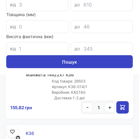
K36
від
до
Манжета 14х22х6,3 K36
Товщина (мм)
Код товара: 26502
Артикул: K36-014
Виробник: KASTAS
від
до
Луцьк: 2
Висота фактична (мм)
-
+
158.66 грн
від
до
K36
Манжета 14х22х7 K36
Код товара: 26503
Артикул: K36-014/1
Виробник: KASTAS
Доставка 1-2 дні
-
+
155.82 грн
K36