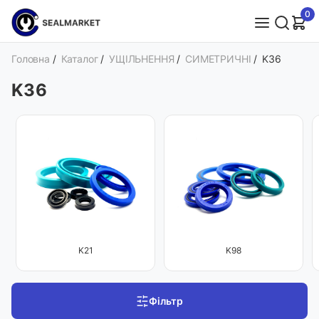
0
Головна
/
Каталог
/
УЩІЛЬНЕННЯ
/
СИМЕТРИЧНІ
/
K36
K36
K21
K98
Фільтр