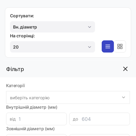
Сортувати:
Вн. діаметр
На сторінці:
20
Фільтр
K36
Манжета 12х20х6,3 K36
Категорії
Код товара: 26501
Артикул: K36-012
Виробник: KASTAS
виберіть категорію
Луцьк: 15
Внутрішній діаметр (мм)
-
+
177.77 грн
від
до
Зовнішній діаметр (мм)