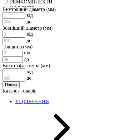
РЕМКОМПЛЕКТИ
KARCHER
Внутрішній діаметр (мм)
EPDM
від
СПЕЦІАЛЬНІ
до
ВСТАВКИ МУФТ (ЗІРОЧКИ)
Зовнішній діаметр (мм)
ГІДРАВЛІКА
від
до
Товщина (мм)
від
до
Висота фактична (мм)
від
до
АДАПТЕРИ
Каталог товарів
КЛАПАНИ
КРАНИ, ДИВЕРТОРИ
УЩІЛЬНЕННЯ
МАНОМЕТРИ
ШВИДКОРОЗ`ЄМНІ З`ЄДНАННЯ
ФІЛЬТРИ
ГІДРОРОЗПОДІЛЬНИКИ
ГІДРОМОТОРИ
ГІДРОНАСОСИ