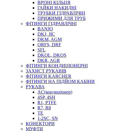
ВРІЗНІ КІЛЬЦЯ
ГАЙКИ НАКИДНІ
ТРУБКИ ГІДРАВЛІЧНІ
ПРИЖИМИ ДЛЯ ТРУБ
ФІТИНГИ ГІДРАВЛІЧНІ
BANJO
DKJ, JIC
DKM, AGM
ORFS, DRF
SFL
DKOL, DKOS
DKR, AGR
ФІТИНГИ КОНДИЦІОНЕРНІ
ЗАХИСТ РУКАВІВ
ФІТИНГИ KARCHER
ФІТИНГИ НА ПІДЙОМ КАБІНИ
РУКАВА
AC(кондиціонер)
4SP, 4SH
R1, PTFE
R7, R8
TE
1-2SC, SN
КОНЕКТОРИ
МУФТИ