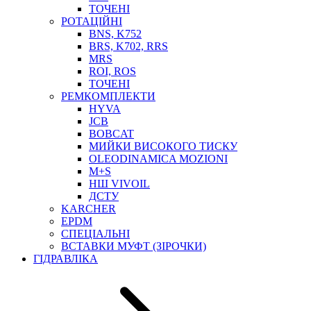
ТОСОЛ, АНТИФРИЗ
ТОЧЕНІ
ОЛИВА-ПАЛИВО
РОТАЦІЙНІ
BNS, K752
ПОВІТРЯ-ВОДА
BRS, K702, RRS
ДЛЯ ЗВАРЮВАННЯ
MRS
НАПІРНО-ВСМОКТУЮЧІ
ROI, ROS
АЗС
ТОЧЕНІ
РЕМКОМПЛЕКТИ
HYVA
JCB
BOBCAT
МИЙКИ ВИСОКОГО ТИСКУ
OLEODINAMICA MOZIONI
M+S
НШ VIVOIL
ДСТУ
ФІЛЬТРИ ДЛЯ ПАЛЬНОГО
KARCHER
ПІДДОНИ ДЛЯ БОЧОК
EPDM
МОДУЛЬНІ АЗС
СПЕЦІАЛЬНІ
МЕТРОЛОГІЧНЕ ОБЛАДНАННЯ
ВСТАВКИ МУФТ (ЗІРОЧКИ)
ЛІЧИЛЬНИКИ І ВИТРАТОМІРИ ДЛЯ ПАЛЬНОГО
ГІДРАВЛІКА
КОТУШКИ ДЛЯ ШЛАНГІВ
НАСОСИ ДЛЯ ПАЛЬНОГО
МОБІЛЬНІ КОЛОНКИ ТА КОМПЛЕКТИ ЗАПРАВКИ
СТАЦІОНАРНІ КОЛОНКИ