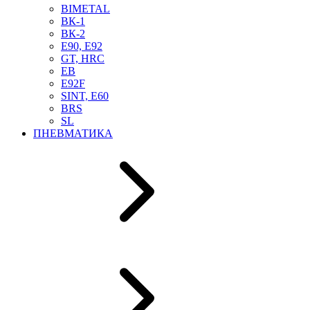
BIMETAL
ВК-1
ВК-2
Е90, E92
GT, HRC
EB
Е92F
SINT, E60
BRS
SL
ПНЕВМАТИКА