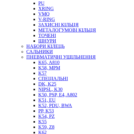
PU
XRING
VMQ
V-RING
ЗАХИСНІ КІЛЬЦЯ
МЕТАЛОГУМОВІ КІЛЬЦЯ
СОЖ
ТОЧЕНІ
ПІСТОЛЕТИ
ШНУРИ
НАСОСИ ТА ПОМПИ
НАБОРИ КІЛЕЦЬ
НАГНІТАЧІ
САЛЬНИКИ
МУФТИ (НАСАДКИ) ДЛЯ ШПРИЦІВ
ПНЕВМАТИЧНІ УЩІЛЬНЕННЯ
МАСЛЯНКИ, ЛІЙКИ
K65, A810
ПРЕС-МАСЛЯНКИ
K58, MPM
ШЛАНГИ, ТРУБКИ
K57
СПЕЦІАЛЬНІ
ШПРИЦИ МАСТИЛЬНІ
DK, K25
РУКАВА
NIPSL, K30
K50, PSP, E4, A802
K51, EU
K52, PDU, BWA
PP, K53
K54, PZ
K55
K59, Z8
K62