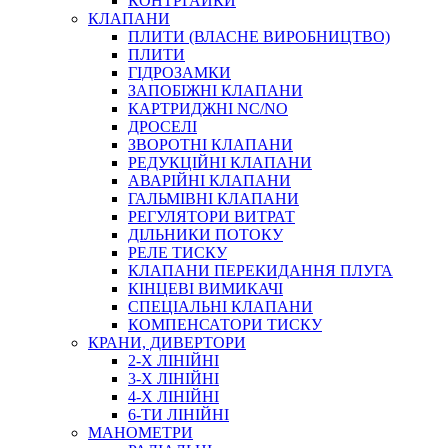
КОНТРГАЙКИ
МУФТИ
КЛАПАНИ
ХОМУТИ
ПЛИТИ (ВЛАСНЕ ВИРОБНИЦТВО)
ПЛИТИ
ГІДРОЗАМКИ
ЗАПОБІЖНІ КЛАПАНИ
КАРТРИДЖНІ NC/NO
ДРОСЕЛІ
ЗВОРОТНІ КЛАПАНИ
РЕДУКЦІЙНІ КЛАПАНИ
АВАРІЙНІ КЛАПАНИ
ЧЕРВ`ЯЧНІ
ГАЛЬМІВНІ КЛАПАНИ
СИЛОВІ
РЕГУЛЯТОРИ ВИТРАТ
ДІЛЬНИКИ ПОТОКУ
ДРОТЯНІ
РЕЛЕ ТИСКУ
ПРУЖИННІ
КЛАПАНИ ПЕРЕКИДАННЯ ПЛУГА
НЕЙЛОНОВІ
КІНЦЕВІ ВИМИКАЧІ
ПРОРЕЗИНЕНІ
СПЕЦІАЛЬНІ КЛАПАНИ
АВТОТОВАРИ
КОМПЕНСАТОРИ ТИСКУ
КРАНИ, ДИВЕРТОРИ
2-Х ЛІНІЙНІ
3-Х ЛІНІЙНІ
4-Х ЛІНІЙНІ
6-ТИ ЛІНІЙНІ
МАНОМЕТРИ