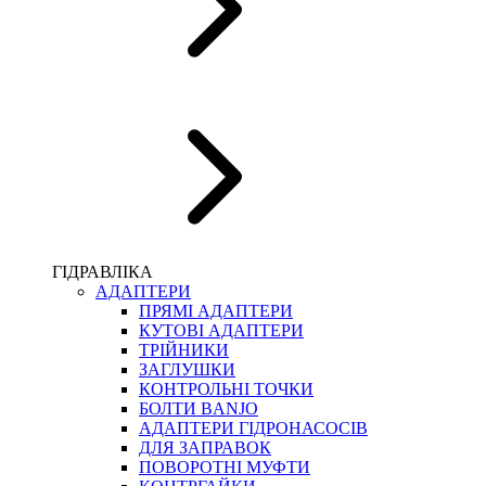
ПІСТОЛЕТИ
КОМПЛЕКТУЮЧІ ДЛЯ РУКАВІВ ВИСОКОГО ТИСКУ
КП
ВЕРСТАТИ
ФІТИНГИ ДІАГНОСТИЧНІ
ГІДРАВЛІКА
АДАПТЕРИ
АКСЕСУАРИ
ПРЯМІ АДАПТЕРИ
ТРУБКИ ТА КОМПЛЕКТУЮЧІ
КУТОВІ АДАПТЕРИ
ФІТИНГИ ГІДРАВЛІЧНІ
ТРІЙНИКИ
ФІТИНГИ КОНДИЦІОНЕРНІ
ЗАГЛУШКИ
ЗАХИСТ РУКАВІВ
КОНТРОЛЬНІ ТОЧКИ
ФІТИНГИ KARCHER
БОЛТИ BANJO
ФІТИНГИ НА ПІДЙОМ КАБІНИ
АДАПТЕРИ ГІДРОНАСОСІВ
РУКАВА
ДЛЯ ЗАПРАВОК
КОНЕКТОРИ
ПОВОРОТНІ МУФТИ