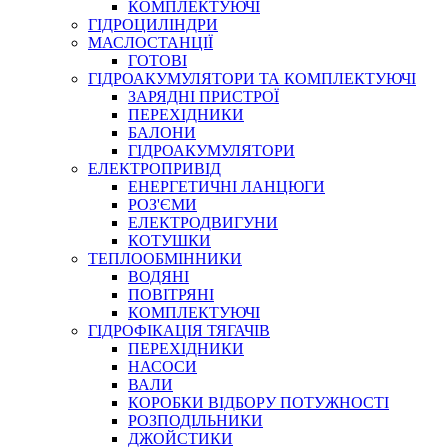
КОМПЛЕКТУЮЧІ
ГІДРОЦИЛІНДРИ
МАСЛОСТАНЦІЇ
ГОТОВІ
ГІДРОАКУМУЛЯТОРИ ТА КОМПЛЕКТУЮЧІ
СПЕЦІАЛЬНІ
ЗАРЯДНІ ПРИСТРОЇ
ОЛИВИ
ПЕРЕХІДНИКИ
БАЛОНИ
ГЕРМЕТИКИ
ГІДРОАКУМУЛЯТОРИ
ЗМАЗКИ
ЕЛЕКТРОПРИВІД
КЛЕЇ, ЦЕМЕНТИ, ЕПОКСИДКИ
ЕНЕРГЕТИЧНІ ЛАНЦЮГИ
РЕМОНТ ГІДРОЦИЛІНДРІВ
РОЗ'ЄМИ
ЕЛЕКТРОДВИГУНИ
КОТУШКИ
ТЕПЛООБМІННИКИ
ВОДЯНІ
ПОВІТРЯНІ
КОМПЛЕКТУЮЧІ
ГІДРОФІКАЦІЯ ТЯГАЧІВ
ПЕРЕХІДНИКИ
НАСОСИ
БОРЕКС, ЕО
ВАЛИ
КОРОБКИ ВІДБОРУ ПОТУЖНОСТІ
РОЗПОДІЛЬНИКИ
ДЖОЙСТИКИ