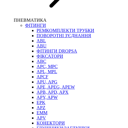
ПНЕВМАТИКА
ФІТИНГИ
РЕМКОМПЛЕКТИ ТРУБКИ
ПОВОРОТНІ З'ЄДНАННЯ
ABL
ABU
ФІТИНГИ DROPSA
ФІКСАТОРИ
ABC
APC, MPC
APL, MPL
APCF
APU, APG
APE, APEG, APEW
APB, APD, APX
APY, APW
EPK
APZ
EMM
APV
КОНЕКТОРИ