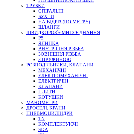
ГЛУШНИКИ/ЗАГЛУШКИ
ТРУБКИ
СПІРАЛЬНІ
БУХТИ
НА ВІДРІЗ (ПО МЕТРУ)
ШЛАНГИ
ШВИДКОРОЗ`ЄМНІ З`ЄДНАННЯ
P5
ЯЛИНКА
ВНУТРІШНЯ РІЗЬБА
ЗОВНІШНЯ РІЗЬБА
З ПРУЖИНОЮ
РОЗПОДІЛЬНИКИ, КЛАПАНИ
МЕХАНІЧНІ
ЕЛЕКТРОМЕХАНІЧНІ
ЕЛЕКТРИЧНІ
КЛАПАНИ
ПЛИТИ
КОТУШКИ
МАНОМЕТРИ
ДРОСЕЛІ, КРАНИ
ПНЕВМОЦИЛІНДРИ
TN
КОМПЛЕКТУЮЧІ
SDA