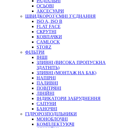
РАДІАЛЬНІ
ОСЬОВІ
АКСЕСУАРИ
АВТОХІМІЯ
ШВИДКОРОЗ`ЄМНІ З`ЄДНАННЯ
ДОМКРАТИ
ISO A, ISO B
НАБОРИ ЗАПОБІЖНИКІВ, КЛЕМ, АКСЕСУАРІВ
FLAT FACE
НАСОСИ, КОМПРЕСОРИ, МАНОМЕТРИ
СКРУТНІ
ПАСТА, АНТИСЕПТИК
КОВПАЧКИ
ІНСТРУМЕНТ
CAMLOCK
STORZ
ФІЛЬТРИ
ІНШІ
ЗЛИВНІ (ВИСОКА ПРОПУСКНА
ЗДАТНІТЬ)
ЗЛИВНІ (МОНТАЖ НА БАК)
НАПІРНІ
ПАЛИВНІ
ПОВІТРЯНІ
САДОВИЙ ІНВЕНТАР
ЛІНІЙНІ
ЕЛЕКТРИЧНІ ПРИЛАДИ
ІНДИКАТОРИ ЗАБРУДНЕННЯ
ПАЛЬНИКИ, ПАЯЛЬНИКИ, ПАЯЛЬНІ ЛАМПИ
САПУНИ
ІНСТРУМЕНТИ ДЛЯ ЕЛЕКТРИКА
БАНОЧНІ
ЕЛЕКТРОІНСТРУМЕНТИ
ГІДРОРОЗПОДІЛЬНИКИ
ЗАМКИ І КОМПЛЕКТУЮЧІ
МОНОБЛОЧНІ
КОМПЛЕКТУЮЧІ
ІНСТРУМЕНТИ ДЛЯ ЗВАРЮВАННЯ, АКСЕСУАРИ