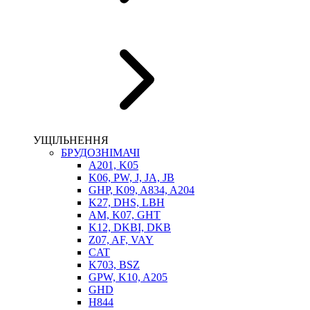
НАСОСИ-ДОЗАТОРИ
ГІДРОЦИЛІНДРИ
МАСЛОСТАНЦІЇ
ГІДРОАКУМУЛЯТОРИ ТА КОМПЛЕКТУЮЧІ
ЕЛЕКТРОПРИВІД
ТЕПЛООБМІННИКИ
ГІДРОФІКАЦІЯ ТЯГАЧІВ
КОНТРОЛЬНО-ВИМІРЮВАЛЬНА АПАРАТУРА
РОТАТОРИ
ЛЕБІДКИ
УЩІЛЬНЕННЯ
ВТУЛКИ
БРУДОЗНІМАЧІ
A201, K05
K06, PW, J, JA, JB
GHP, K09, A834, A204
K27, DHS, LBH
AM, K07, GHT
K12, DKBI, DKB
Z07, AF, VAY
CAT
K703, BSZ
BIMETAL
GPW, K10, A205
ВК-1
GHD
ВК-2
H844
Е90, E92