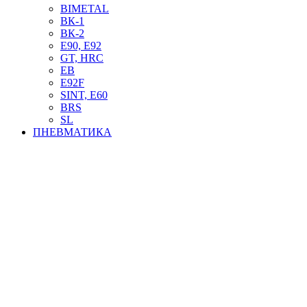
BIMETAL
ВК-1
ВК-2
Е90, E92
GT, HRC
EB
Е92F
SINT, E60
BRS
SL
ПНЕВМАТИКА