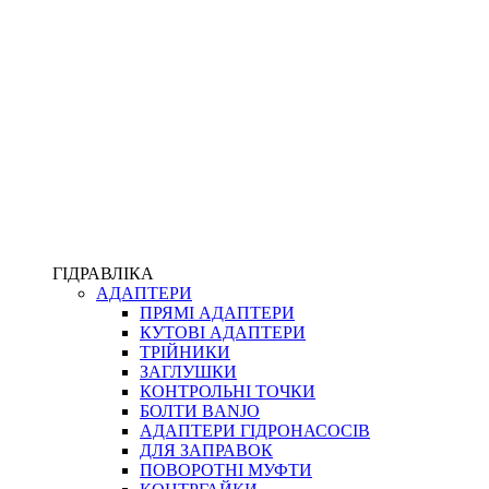
ПІСТОЛЕТИ
КОМПЛЕКТУЮЧІ ДЛЯ РУКАВІВ ВИСОКОГО ТИСКУ
КП
ВЕРСТАТИ
ФІТИНГИ ДІАГНОСТИЧНІ
ГІДРАВЛІКА
АДАПТЕРИ
АКСЕСУАРИ
ПРЯМІ АДАПТЕРИ
ТРУБКИ ТА КОМПЛЕКТУЮЧІ
КУТОВІ АДАПТЕРИ
ФІТИНГИ ГІДРАВЛІЧНІ
ТРІЙНИКИ
ФІТИНГИ КОНДИЦІОНЕРНІ
ЗАГЛУШКИ
ЗАХИСТ РУКАВІВ
КОНТРОЛЬНІ ТОЧКИ
ФІТИНГИ KARCHER
БОЛТИ BANJO
ФІТИНГИ НА ПІДЙОМ КАБІНИ
АДАПТЕРИ ГІДРОНАСОСІВ
РУКАВА
ДЛЯ ЗАПРАВОК
КОНЕКТОРИ
ПОВОРОТНІ МУФТИ