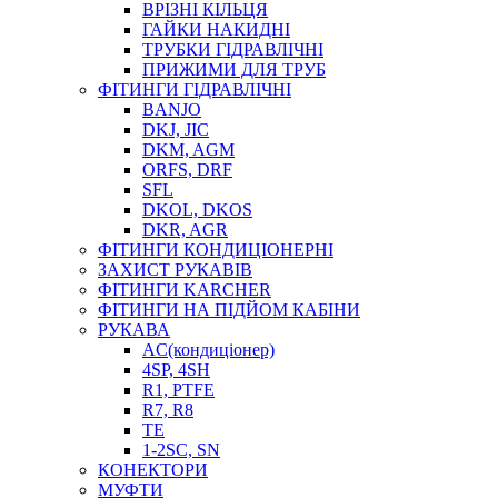
ВРІЗНІ КІЛЬЦЯ
ГАЙКИ НАКИДНІ
ТРУБКИ ГІДРАВЛІЧНІ
ПРИЖИМИ ДЛЯ ТРУБ
ФІТИНГИ ГІДРАВЛІЧНІ
BANJO
DKJ, JIC
DKM, AGM
ORFS, DRF
SFL
DKOL, DKOS
DKR, AGR
ФІТИНГИ КОНДИЦІОНЕРНІ
ЗАХИСТ РУКАВІВ
ФІТИНГИ KARCHER
ФІТИНГИ НА ПІДЙОМ КАБІНИ
РУКАВА
AC(кондиціонер)
4SP, 4SH
R1, PTFE
R7, R8
TE
1-2SC, SN
КОНЕКТОРИ
МУФТИ