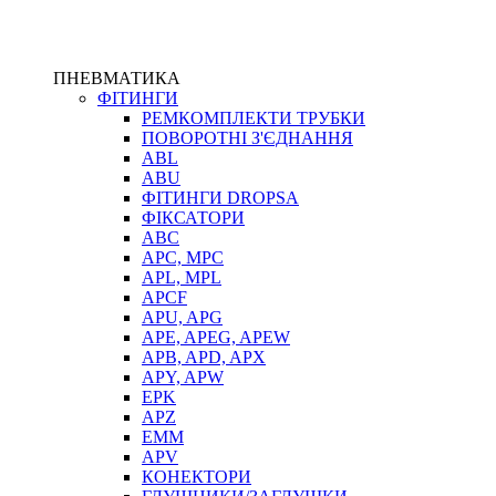
ПНЕВМАТИКА
ФІТИНГИ
РЕМКОМПЛЕКТИ ТРУБКИ
ПОВОРОТНІ З'ЄДНАННЯ
ABL
ABU
ФІТИНГИ DROPSA
ФІКСАТОРИ
ABC
APC, MPC
APL, MPL
APCF
APU, APG
APE, APEG, APEW
APB, APD, APX
APY, APW
EPK
APZ
EMM
APV
КОНЕКТОРИ