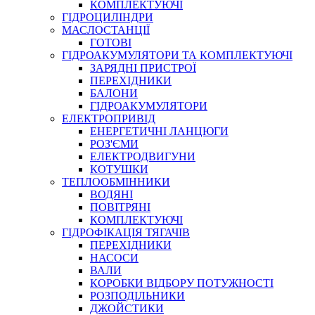
КОМПЛЕКТУЮЧІ
ГІДРОЦИЛІНДРИ
МАСЛОСТАНЦІЇ
ГОТОВІ
ГІДРОАКУМУЛЯТОРИ ТА КОМПЛЕКТУЮЧІ
СПЕЦІАЛЬНІ
ЗАРЯДНІ ПРИСТРОЇ
ОЛИВИ
ПЕРЕХІДНИКИ
БАЛОНИ
ГЕРМЕТИКИ
ГІДРОАКУМУЛЯТОРИ
ЗМАЗКИ
ЕЛЕКТРОПРИВІД
КЛЕЇ, ЦЕМЕНТИ, ЕПОКСИДКИ
ЕНЕРГЕТИЧНІ ЛАНЦЮГИ
РЕМОНТ ГІДРОЦИЛІНДРІВ
РОЗ'ЄМИ
ЕЛЕКТРОДВИГУНИ
КОТУШКИ
ТЕПЛООБМІННИКИ
ВОДЯНІ
ПОВІТРЯНІ
КОМПЛЕКТУЮЧІ
ГІДРОФІКАЦІЯ ТЯГАЧІВ
ПЕРЕХІДНИКИ
НАСОСИ
БОРЕКС, ЕО
ВАЛИ
КОРОБКИ ВІДБОРУ ПОТУЖНОСТІ
РОЗПОДІЛЬНИКИ
ДЖОЙСТИКИ