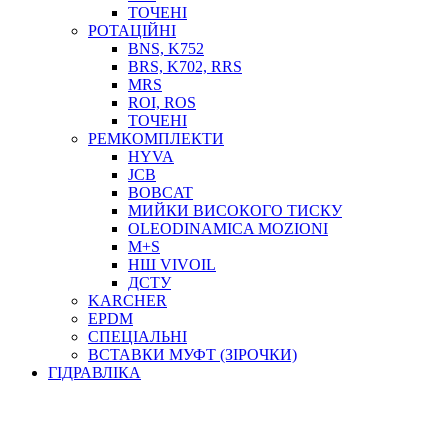
ТОСОЛ, АНТИФРИЗ
ТОЧЕНІ
ОЛИВА-ПАЛИВО
РОТАЦІЙНІ
BNS, K752
ПОВІТРЯ-ВОДА
BRS, K702, RRS
ДЛЯ ЗВАРЮВАННЯ
MRS
НАПІРНО-ВСМОКТУЮЧІ
ROI, ROS
АЗС
ТОЧЕНІ
РЕМКОМПЛЕКТИ
HYVA
JCB
BOBCAT
МИЙКИ ВИСОКОГО ТИСКУ
OLEODINAMICA MOZIONI
M+S
НШ VIVOIL
ДСТУ
ФІЛЬТРИ ДЛЯ ПАЛЬНОГО
KARCHER
ПІДДОНИ ДЛЯ БОЧОК
EPDM
МОДУЛЬНІ АЗС
СПЕЦІАЛЬНІ
МЕТРОЛОГІЧНЕ ОБЛАДНАННЯ
ВСТАВКИ МУФТ (ЗІРОЧКИ)
ЛІЧИЛЬНИКИ І ВИТРАТОМІРИ ДЛЯ ПАЛЬНОГО
ГІДРАВЛІКА
КОТУШКИ ДЛЯ ШЛАНГІВ
НАСОСИ ДЛЯ ПАЛЬНОГО
МОБІЛЬНІ КОЛОНКИ ТА КОМПЛЕКТИ ЗАПРАВКИ
СТАЦІОНАРНІ КОЛОНКИ