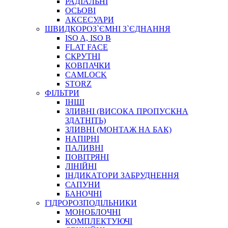
РАДІАЛЬНІ
ОСЬОВІ
АКСЕСУАРИ
АВТОХІМІЯ
ШВИДКОРОЗ`ЄМНІ З`ЄДНАННЯ
ДОМКРАТИ
ISO A, ISO B
НАБОРИ ЗАПОБІЖНИКІВ, КЛЕМ, АКСЕСУАРІВ
FLAT FACE
НАСОСИ, КОМПРЕСОРИ, МАНОМЕТРИ
СКРУТНІ
ПАСТА, АНТИСЕПТИК
КОВПАЧКИ
ІНСТРУМЕНТ
CAMLOCK
STORZ
ФІЛЬТРИ
ІНШІ
ЗЛИВНІ (ВИСОКА ПРОПУСКНА
ЗДАТНІТЬ)
ЗЛИВНІ (МОНТАЖ НА БАК)
НАПІРНІ
ПАЛИВНІ
ПОВІТРЯНІ
САДОВИЙ ІНВЕНТАР
ЛІНІЙНІ
ЕЛЕКТРИЧНІ ПРИЛАДИ
ІНДИКАТОРИ ЗАБРУДНЕННЯ
ПАЛЬНИКИ, ПАЯЛЬНИКИ, ПАЯЛЬНІ ЛАМПИ
САПУНИ
ІНСТРУМЕНТИ ДЛЯ ЕЛЕКТРИКА
БАНОЧНІ
ЕЛЕКТРОІНСТРУМЕНТИ
ГІДРОРОЗПОДІЛЬНИКИ
ЗАМКИ І КОМПЛЕКТУЮЧІ
МОНОБЛОЧНІ
КОМПЛЕКТУЮЧІ
ІНСТРУМЕНТИ ДЛЯ ЗВАРЮВАННЯ, АКСЕСУАРИ