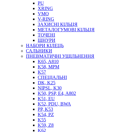
PU
XRING
VMQ
V-RING
ЗАХИСНІ КІЛЬЦЯ
МЕТАЛОГУМОВІ КІЛЬЦЯ
СОЖ
ТОЧЕНІ
ПІСТОЛЕТИ
ШНУРИ
НАСОСИ ТА ПОМПИ
НАБОРИ КІЛЕЦЬ
НАГНІТАЧІ
САЛЬНИКИ
МУФТИ (НАСАДКИ) ДЛЯ ШПРИЦІВ
ПНЕВМАТИЧНІ УЩІЛЬНЕННЯ
МАСЛЯНКИ, ЛІЙКИ
K65, A810
ПРЕС-МАСЛЯНКИ
K58, MPM
ШЛАНГИ, ТРУБКИ
K57
СПЕЦІАЛЬНІ
ШПРИЦИ МАСТИЛЬНІ
DK, K25
РУКАВА
NIPSL, K30
K50, PSP, E4, A802
K51, EU
K52, PDU, BWA
PP, K53
K54, PZ
K55
K59, Z8
K62