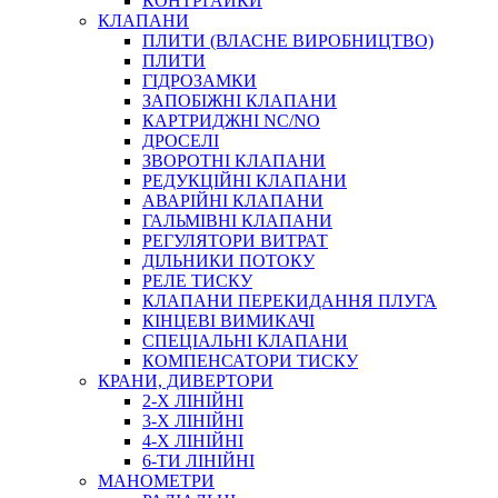
КОНТРГАЙКИ
МУФТИ
КЛАПАНИ
ХОМУТИ
ПЛИТИ (ВЛАСНЕ ВИРОБНИЦТВО)
ПЛИТИ
ГІДРОЗАМКИ
ЗАПОБІЖНІ КЛАПАНИ
КАРТРИДЖНІ NC/NO
ДРОСЕЛІ
ЗВОРОТНІ КЛАПАНИ
РЕДУКЦІЙНІ КЛАПАНИ
АВАРІЙНІ КЛАПАНИ
ЧЕРВ`ЯЧНІ
ГАЛЬМІВНІ КЛАПАНИ
СИЛОВІ
РЕГУЛЯТОРИ ВИТРАТ
ДІЛЬНИКИ ПОТОКУ
ДРОТЯНІ
РЕЛЕ ТИСКУ
ПРУЖИННІ
КЛАПАНИ ПЕРЕКИДАННЯ ПЛУГА
НЕЙЛОНОВІ
КІНЦЕВІ ВИМИКАЧІ
ПРОРЕЗИНЕНІ
СПЕЦІАЛЬНІ КЛАПАНИ
АВТОТОВАРИ
КОМПЕНСАТОРИ ТИСКУ
КРАНИ, ДИВЕРТОРИ
2-Х ЛІНІЙНІ
3-Х ЛІНІЙНІ
4-Х ЛІНІЙНІ
6-ТИ ЛІНІЙНІ
МАНОМЕТРИ