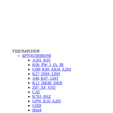
НАСОСИ-ДОЗАТОРИ
ГІДРОЦИЛІНДРИ
МАСЛОСТАНЦІЇ
ГІДРОАКУМУЛЯТОРИ ТА КОМПЛЕКТУЮЧІ
ЕЛЕКТРОПРИВІД
ТЕПЛООБМІННИКИ
ГІДРОФІКАЦІЯ ТЯГАЧІВ
КОНТРОЛЬНО-ВИМІРЮВАЛЬНА АПАРАТУРА
РОТАТОРИ
ЛЕБІДКИ
УЩІЛЬНЕННЯ
ВТУЛКИ
БРУДОЗНІМАЧІ
A201, K05
K06, PW, J, JA, JB
GHP, K09, A834, A204
K27, DHS, LBH
AM, K07, GHT
K12, DKBI, DKB
Z07, AF, VAY
CAT
K703, BSZ
BIMETAL
GPW, K10, A205
ВК-1
GHD
ВК-2
H844
Е90, E92