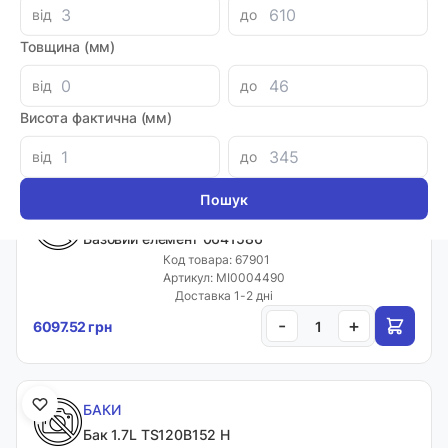
від
до
СТАРТЕРИ
Cтартер ST24V250
Товщина (мм)
Код товара: 60260
Артикул: MI0005696
від
до
Доставка 1-2 дні
Висота фактична (мм)
-
+
2215.72 грн
від
до
БАЗОВІ ЕЛЕМЕНТИ
Базовий елемент 0641586
Код товара: 67901
Артикул: MI0004490
Доставка 1-2 дні
-
+
6097.52 грн
БАКИ
Бак 1.7L TS120B152 H