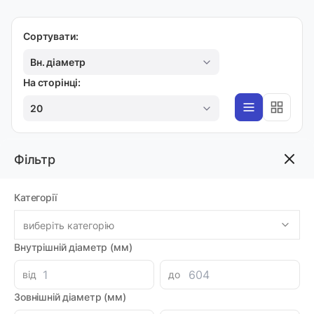
Сортувати:
Вн. діаметр
На сторінці:
20
Фільтр
ПРОРЕЗИНЕНІ
Зажим C115-CP
Категорії
Код товара: 60685
Артикул: MI0004065
Доставка 1-2 дні
виберіть категорію
-
+
4224.48 грн
Внутрішній діаметр (мм)
від
до
Зовнішній діаметр (мм)
ПРОРЕЗИНЕНІ