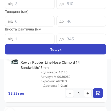
Хомут Rubber Line Hose Clamp d 10 Bandwidth:
від
до
15mm
Товщина (мм)
Код товара: 48143
Артикул: MI0039057
Виробник: AIRNEO
від
до
Доставка 1-2 дні
Висота фактична (мм)
-
+
9.88 грн
від
до
Мінімальна сума замовлення однієї позиції - 30 грн.
ПРОРЕЗИНЕНІ
Хомут Rubber Line Hose Clamp d 14
Bandwidth:15mm
Код товара: 48145
Артикул: MI0039059
Виробник: AIRNEO
Доставка 1-2 дні
-
+
33.28 грн