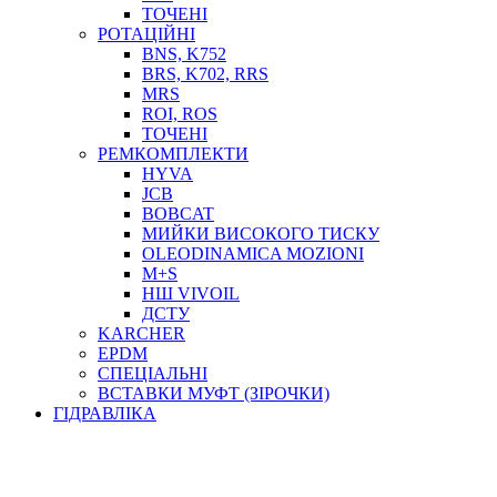
ТОСОЛ, АНТИФРИЗ
ТОЧЕНІ
ОЛИВА-ПАЛИВО
РОТАЦІЙНІ
BNS, K752
ПОВІТРЯ-ВОДА
BRS, K702, RRS
ДЛЯ ЗВАРЮВАННЯ
MRS
НАПІРНО-ВСМОКТУЮЧІ
ROI, ROS
АЗС
ТОЧЕНІ
РЕМКОМПЛЕКТИ
HYVA
JCB
BOBCAT
МИЙКИ ВИСОКОГО ТИСКУ
OLEODINAMICA MOZIONI
M+S
НШ VIVOIL
ДСТУ
ФІЛЬТРИ ДЛЯ ПАЛЬНОГО
KARCHER
ПІДДОНИ ДЛЯ БОЧОК
EPDM
МОДУЛЬНІ АЗС
СПЕЦІАЛЬНІ
МЕТРОЛОГІЧНЕ ОБЛАДНАННЯ
ВСТАВКИ МУФТ (ЗІРОЧКИ)
ЛІЧИЛЬНИКИ І ВИТРАТОМІРИ ДЛЯ ПАЛЬНОГО
ГІДРАВЛІКА
КОТУШКИ ДЛЯ ШЛАНГІВ
НАСОСИ ДЛЯ ПАЛЬНОГО
МОБІЛЬНІ КОЛОНКИ ТА КОМПЛЕКТИ ЗАПРАВКИ
СТАЦІОНАРНІ КОЛОНКИ