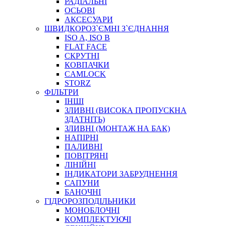
РАДІАЛЬНІ
ОСЬОВІ
АКСЕСУАРИ
АВТОХІМІЯ
ШВИДКОРОЗ`ЄМНІ З`ЄДНАННЯ
ДОМКРАТИ
ISO A, ISO B
НАБОРИ ЗАПОБІЖНИКІВ, КЛЕМ, АКСЕСУАРІВ
FLAT FACE
НАСОСИ, КОМПРЕСОРИ, МАНОМЕТРИ
СКРУТНІ
ПАСТА, АНТИСЕПТИК
КОВПАЧКИ
ІНСТРУМЕНТ
CAMLOCK
STORZ
ФІЛЬТРИ
ІНШІ
ЗЛИВНІ (ВИСОКА ПРОПУСКНА
ЗДАТНІТЬ)
ЗЛИВНІ (МОНТАЖ НА БАК)
НАПІРНІ
ПАЛИВНІ
ПОВІТРЯНІ
САДОВИЙ ІНВЕНТАР
ЛІНІЙНІ
ЕЛЕКТРИЧНІ ПРИЛАДИ
ІНДИКАТОРИ ЗАБРУДНЕННЯ
ПАЛЬНИКИ, ПАЯЛЬНИКИ, ПАЯЛЬНІ ЛАМПИ
САПУНИ
ІНСТРУМЕНТИ ДЛЯ ЕЛЕКТРИКА
БАНОЧНІ
ЕЛЕКТРОІНСТРУМЕНТИ
ГІДРОРОЗПОДІЛЬНИКИ
ЗАМКИ І КОМПЛЕКТУЮЧІ
МОНОБЛОЧНІ
КОМПЛЕКТУЮЧІ
ІНСТРУМЕНТИ ДЛЯ ЗВАРЮВАННЯ, АКСЕСУАРИ