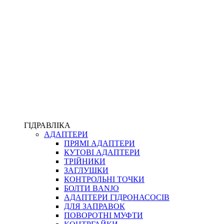
ПІСТОЛЕТИ
КОМПЛЕКТУЮЧІ ДЛЯ РУКАВІВ ВИСОКОГО ТИСКУ
КП
ВЕРСТАТИ
ФІТИНГИ ДІАГНОСТИЧНІ
ГІДРАВЛІКА
АДАПТЕРИ
АКСЕСУАРИ
ПРЯМІ АДАПТЕРИ
ТРУБКИ ТА КОМПЛЕКТУЮЧІ
КУТОВІ АДАПТЕРИ
ФІТИНГИ ГІДРАВЛІЧНІ
ТРІЙНИКИ
ФІТИНГИ КОНДИЦІОНЕРНІ
ЗАГЛУШКИ
ЗАХИСТ РУКАВІВ
КОНТРОЛЬНІ ТОЧКИ
ФІТИНГИ KARCHER
БОЛТИ BANJO
ФІТИНГИ НА ПІДЙОМ КАБІНИ
АДАПТЕРИ ГІДРОНАСОСІВ
РУКАВА
ДЛЯ ЗАПРАВОК
КОНЕКТОРИ
ПОВОРОТНІ МУФТИ