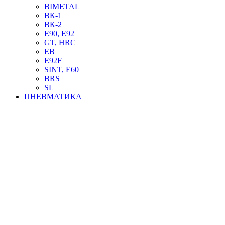
BIMETAL
ВК-1
ВК-2
Е90, E92
GT, HRC
EB
Е92F
SINT, E60
BRS
SL
ПНЕВМАТИКА