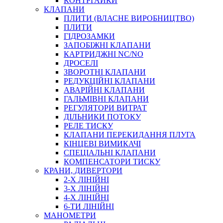
КОНТРГАЙКИ
МУФТИ
КЛАПАНИ
ХОМУТИ
ПЛИТИ (ВЛАСНЕ ВИРОБНИЦТВО)
ПЛИТИ
ГІДРОЗАМКИ
ЗАПОБІЖНІ КЛАПАНИ
КАРТРИДЖНІ NC/NO
ДРОСЕЛІ
ЗВОРОТНІ КЛАПАНИ
РЕДУКЦІЙНІ КЛАПАНИ
АВАРІЙНІ КЛАПАНИ
ЧЕРВ`ЯЧНІ
ГАЛЬМІВНІ КЛАПАНИ
СИЛОВІ
РЕГУЛЯТОРИ ВИТРАТ
ДІЛЬНИКИ ПОТОКУ
ДРОТЯНІ
РЕЛЕ ТИСКУ
ПРУЖИННІ
КЛАПАНИ ПЕРЕКИДАННЯ ПЛУГА
НЕЙЛОНОВІ
КІНЦЕВІ ВИМИКАЧІ
ПРОРЕЗИНЕНІ
СПЕЦІАЛЬНІ КЛАПАНИ
АВТОТОВАРИ
КОМПЕНСАТОРИ ТИСКУ
КРАНИ, ДИВЕРТОРИ
2-Х ЛІНІЙНІ
3-Х ЛІНІЙНІ
4-Х ЛІНІЙНІ
6-ТИ ЛІНІЙНІ
МАНОМЕТРИ