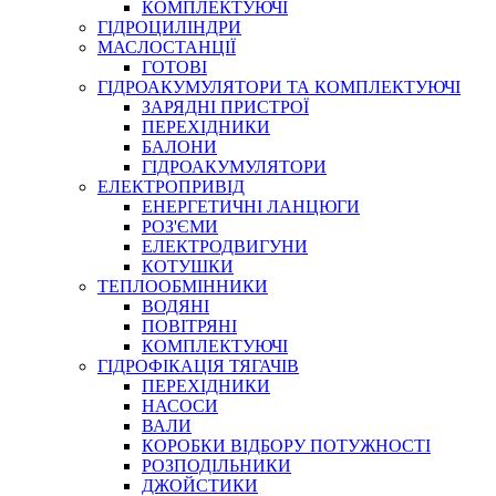
КОМПЛЕКТУЮЧІ
ГІДРОЦИЛІНДРИ
МАСЛОСТАНЦІЇ
ГОТОВІ
ГІДРОАКУМУЛЯТОРИ ТА КОМПЛЕКТУЮЧІ
СПЕЦІАЛЬНІ
ЗАРЯДНІ ПРИСТРОЇ
ОЛИВИ
ПЕРЕХІДНИКИ
БАЛОНИ
ГЕРМЕТИКИ
ГІДРОАКУМУЛЯТОРИ
ЗМАЗКИ
ЕЛЕКТРОПРИВІД
КЛЕЇ, ЦЕМЕНТИ, ЕПОКСИДКИ
ЕНЕРГЕТИЧНІ ЛАНЦЮГИ
РЕМОНТ ГІДРОЦИЛІНДРІВ
РОЗ'ЄМИ
ЕЛЕКТРОДВИГУНИ
КОТУШКИ
ТЕПЛООБМІННИКИ
ВОДЯНІ
ПОВІТРЯНІ
КОМПЛЕКТУЮЧІ
ГІДРОФІКАЦІЯ ТЯГАЧІВ
ПЕРЕХІДНИКИ
НАСОСИ
БОРЕКС, ЕО
ВАЛИ
КОРОБКИ ВІДБОРУ ПОТУЖНОСТІ
РОЗПОДІЛЬНИКИ
ДЖОЙСТИКИ