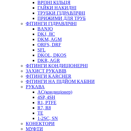
ВРІЗНІ КІЛЬЦЯ
ГАЙКИ НАКИДНІ
ТРУБКИ ГІДРАВЛІЧНІ
ПРИЖИМИ ДЛЯ ТРУБ
ФІТИНГИ ГІДРАВЛІЧНІ
BANJO
DKJ, JIC
DKM, AGM
ORFS, DRF
SFL
DKOL, DKOS
DKR, AGR
ФІТИНГИ КОНДИЦІОНЕРНІ
ЗАХИСТ РУКАВІВ
ФІТИНГИ KARCHER
ФІТИНГИ НА ПІДЙОМ КАБІНИ
РУКАВА
AC(кондиціонер)
4SP, 4SH
R1, PTFE
R7, R8
TE
1-2SC, SN
КОНЕКТОРИ
МУФТИ