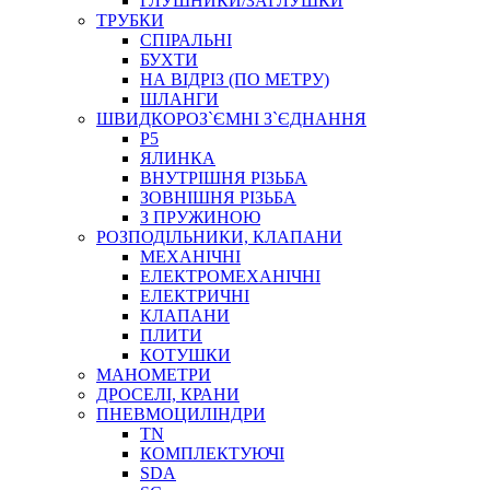
ГЛУШНИКИ/ЗАГЛУШКИ
ТРУБКИ
СПІРАЛЬНІ
БУХТИ
НА ВІДРІЗ (ПО МЕТРУ)
ШЛАНГИ
ШВИДКОРОЗ`ЄМНІ З`ЄДНАННЯ
P5
ЯЛИНКА
ВНУТРІШНЯ РІЗЬБА
ЗОВНІШНЯ РІЗЬБА
З ПРУЖИНОЮ
РОЗПОДІЛЬНИКИ, КЛАПАНИ
МЕХАНІЧНІ
ЕЛЕКТРОМЕХАНІЧНІ
ЕЛЕКТРИЧНІ
КЛАПАНИ
ПЛИТИ
КОТУШКИ
МАНОМЕТРИ
ДРОСЕЛІ, КРАНИ
ПНЕВМОЦИЛІНДРИ
TN
КОМПЛЕКТУЮЧІ
SDA