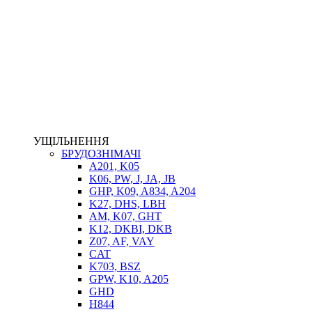
НАСОСИ-ДОЗАТОРИ
ГІДРОЦИЛІНДРИ
МАСЛОСТАНЦІЇ
ГІДРОАКУМУЛЯТОРИ ТА КОМПЛЕКТУЮЧІ
ЕЛЕКТРОПРИВІД
ТЕПЛООБМІННИКИ
ГІДРОФІКАЦІЯ ТЯГАЧІВ
КОНТРОЛЬНО-ВИМІРЮВАЛЬНА АПАРАТУРА
РОТАТОРИ
ЛЕБІДКИ
УЩІЛЬНЕННЯ
ВТУЛКИ
БРУДОЗНІМАЧІ
A201, K05
K06, PW, J, JA, JB
GHP, K09, A834, A204
K27, DHS, LBH
AM, K07, GHT
K12, DKBI, DKB
Z07, AF, VAY
CAT
K703, BSZ
BIMETAL
GPW, K10, A205
ВК-1
GHD
ВК-2
H844
Е90, E92