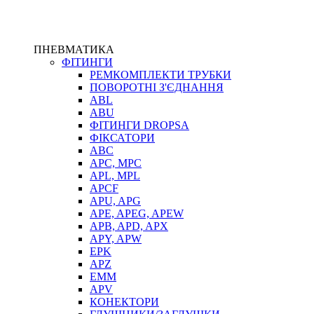
ПНЕВМАТИКА
ФІТИНГИ
РЕМКОМПЛЕКТИ ТРУБКИ
ПОВОРОТНІ З'ЄДНАННЯ
ABL
ABU
ФІТИНГИ DROPSA
ФІКСАТОРИ
ABC
APC, MPC
APL, MPL
APCF
APU, APG
APE, APEG, APEW
APB, APD, APX
APY, APW
EPK
APZ
EMM
APV
КОНЕКТОРИ