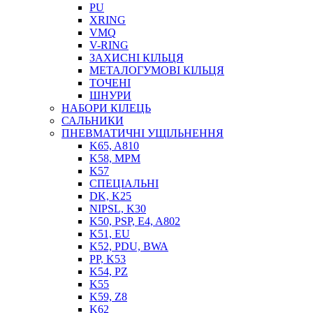
PU
XRING
VMQ
V-RING
ЗАХИСНІ КІЛЬЦЯ
МЕТАЛОГУМОВІ КІЛЬЦЯ
СОЖ
ТОЧЕНІ
ПІСТОЛЕТИ
ШНУРИ
НАСОСИ ТА ПОМПИ
НАБОРИ КІЛЕЦЬ
НАГНІТАЧІ
САЛЬНИКИ
МУФТИ (НАСАДКИ) ДЛЯ ШПРИЦІВ
ПНЕВМАТИЧНІ УЩІЛЬНЕННЯ
МАСЛЯНКИ, ЛІЙКИ
K65, A810
ПРЕС-МАСЛЯНКИ
K58, MPM
ШЛАНГИ, ТРУБКИ
K57
СПЕЦІАЛЬНІ
ШПРИЦИ МАСТИЛЬНІ
DK, K25
РУКАВА
NIPSL, K30
K50, PSP, E4, A802
K51, EU
K52, PDU, BWA
PP, K53
K54, PZ
K55
K59, Z8
K62