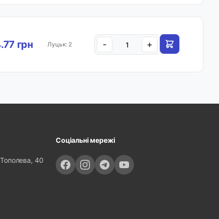
.77 грн
-
+
Луцьк: 2
Соціальні мережі
 Тополева, 40