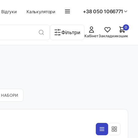
+38 050 1066771
Відгуки
Калькулятори
0
Фільтри
Кабінет
Закладки
кошик
НАБОРИ