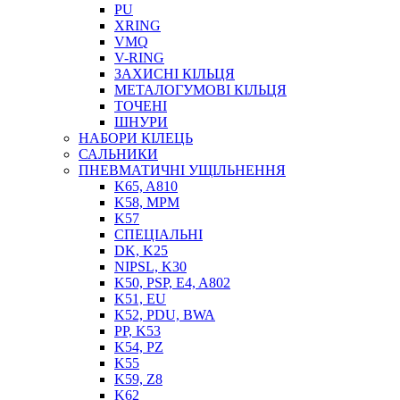
PU
XRING
VMQ
V-RING
ЗАХИСНІ КІЛЬЦЯ
МЕТАЛОГУМОВІ КІЛЬЦЯ
СОЖ
ТОЧЕНІ
ПІСТОЛЕТИ
ШНУРИ
НАСОСИ ТА ПОМПИ
НАБОРИ КІЛЕЦЬ
НАГНІТАЧІ
САЛЬНИКИ
МУФТИ (НАСАДКИ) ДЛЯ ШПРИЦІВ
ПНЕВМАТИЧНІ УЩІЛЬНЕННЯ
МАСЛЯНКИ, ЛІЙКИ
K65, A810
ПРЕС-МАСЛЯНКИ
K58, MPM
ШЛАНГИ, ТРУБКИ
K57
СПЕЦІАЛЬНІ
ШПРИЦИ МАСТИЛЬНІ
DK, K25
РУКАВА
NIPSL, K30
K50, PSP, E4, A802
K51, EU
K52, PDU, BWA
PP, K53
K54, PZ
K55
K59, Z8
K62