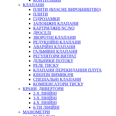
КОНТРГАЙКИ
МУФТИ
КЛАПАНИ
ХОМУТИ
ПЛИТИ (ВЛАСНЕ ВИРОБНИЦТВО)
ПЛИТИ
ГІДРОЗАМКИ
ЗАПОБІЖНІ КЛАПАНИ
КАРТРИДЖНІ NC/NO
ДРОСЕЛІ
ЗВОРОТНІ КЛАПАНИ
РЕДУКЦІЙНІ КЛАПАНИ
АВАРІЙНІ КЛАПАНИ
ЧЕРВ`ЯЧНІ
ГАЛЬМІВНІ КЛАПАНИ
СИЛОВІ
РЕГУЛЯТОРИ ВИТРАТ
ДІЛЬНИКИ ПОТОКУ
ДРОТЯНІ
РЕЛЕ ТИСКУ
ПРУЖИННІ
КЛАПАНИ ПЕРЕКИДАННЯ ПЛУГА
НЕЙЛОНОВІ
КІНЦЕВІ ВИМИКАЧІ
ПРОРЕЗИНЕНІ
СПЕЦІАЛЬНІ КЛАПАНИ
АВТОТОВАРИ
КОМПЕНСАТОРИ ТИСКУ
КРАНИ, ДИВЕРТОРИ
2-Х ЛІНІЙНІ
3-Х ЛІНІЙНІ
4-Х ЛІНІЙНІ
6-ТИ ЛІНІЙНІ
МАНОМЕТРИ