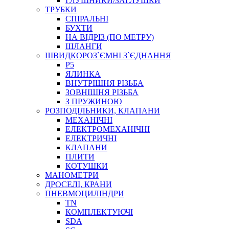
ГЛУШНИКИ/ЗАГЛУШКИ
ТРУБКИ
СПІРАЛЬНІ
БУХТИ
НА ВІДРІЗ (ПО МЕТРУ)
ШЛАНГИ
ШВИДКОРОЗ`ЄМНІ З`ЄДНАННЯ
P5
ЯЛИНКА
ВНУТРІШНЯ РІЗЬБА
ЗОВНІШНЯ РІЗЬБА
З ПРУЖИНОЮ
РОЗПОДІЛЬНИКИ, КЛАПАНИ
МЕХАНІЧНІ
ЕЛЕКТРОМЕХАНІЧНІ
ЕЛЕКТРИЧНІ
КЛАПАНИ
ПЛИТИ
КОТУШКИ
МАНОМЕТРИ
ДРОСЕЛІ, КРАНИ
ПНЕВМОЦИЛІНДРИ
TN
КОМПЛЕКТУЮЧІ
SDA