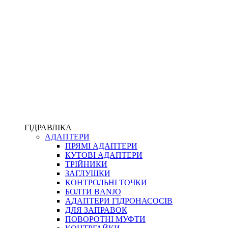
ПІСТОЛЕТИ
КОМПЛЕКТУЮЧІ ДЛЯ РУКАВІВ ВИСОКОГО ТИСКУ
КП
ВЕРСТАТИ
ФІТИНГИ ДІАГНОСТИЧНІ
ГІДРАВЛІКА
АДАПТЕРИ
АКСЕСУАРИ
ПРЯМІ АДАПТЕРИ
ТРУБКИ ТА КОМПЛЕКТУЮЧІ
КУТОВІ АДАПТЕРИ
ФІТИНГИ ГІДРАВЛІЧНІ
ТРІЙНИКИ
ФІТИНГИ КОНДИЦІОНЕРНІ
ЗАГЛУШКИ
ЗАХИСТ РУКАВІВ
КОНТРОЛЬНІ ТОЧКИ
ФІТИНГИ KARCHER
БОЛТИ BANJO
ФІТИНГИ НА ПІДЙОМ КАБІНИ
АДАПТЕРИ ГІДРОНАСОСІВ
РУКАВА
ДЛЯ ЗАПРАВОК
КОНЕКТОРИ
ПОВОРОТНІ МУФТИ