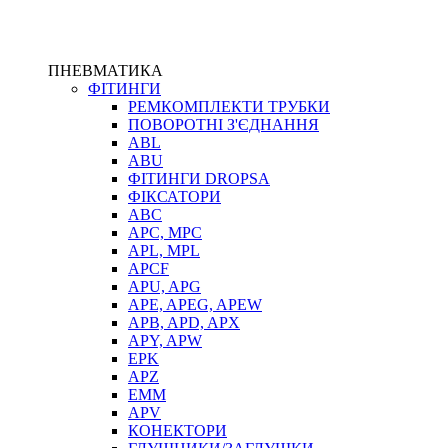
ПНЕВМАТИКА
ФІТИНГИ
РЕМКОМПЛЕКТИ ТРУБКИ
ПОВОРОТНІ З'ЄДНАННЯ
ABL
ABU
ФІТИНГИ DROPSA
ФІКСАТОРИ
ABC
APC, MPC
APL, MPL
APCF
APU, APG
APE, APEG, APEW
APB, APD, APX
APY, APW
EPK
APZ
EMM
APV
КОНЕКТОРИ