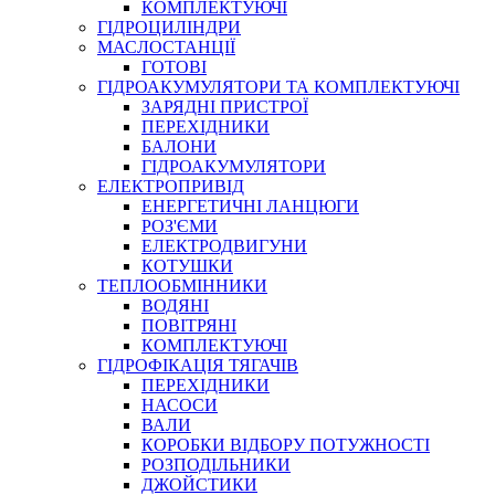
КОМПЛЕКТУЮЧІ
ГІДРОЦИЛІНДРИ
МАСЛОСТАНЦІЇ
ГОТОВІ
ГІДРОАКУМУЛЯТОРИ ТА КОМПЛЕКТУЮЧІ
СПЕЦІАЛЬНІ
ЗАРЯДНІ ПРИСТРОЇ
ОЛИВИ
ПЕРЕХІДНИКИ
БАЛОНИ
ГЕРМЕТИКИ
ГІДРОАКУМУЛЯТОРИ
ЗМАЗКИ
ЕЛЕКТРОПРИВІД
КЛЕЇ, ЦЕМЕНТИ, ЕПОКСИДКИ
ЕНЕРГЕТИЧНІ ЛАНЦЮГИ
РЕМОНТ ГІДРОЦИЛІНДРІВ
РОЗ'ЄМИ
ЕЛЕКТРОДВИГУНИ
КОТУШКИ
ТЕПЛООБМІННИКИ
ВОДЯНІ
ПОВІТРЯНІ
КОМПЛЕКТУЮЧІ
ГІДРОФІКАЦІЯ ТЯГАЧІВ
ПЕРЕХІДНИКИ
НАСОСИ
БОРЕКС, ЕО
ВАЛИ
КОРОБКИ ВІДБОРУ ПОТУЖНОСТІ
РОЗПОДІЛЬНИКИ
ДЖОЙСТИКИ