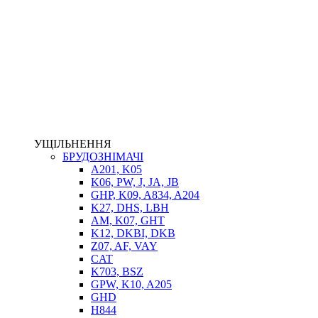
НАСОСИ-ДОЗАТОРИ
ГІДРОЦИЛІНДРИ
МАСЛОСТАНЦІЇ
ГІДРОАКУМУЛЯТОРИ ТА КОМПЛЕКТУЮЧІ
ЕЛЕКТРОПРИВІД
ТЕПЛООБМІННИКИ
ГІДРОФІКАЦІЯ ТЯГАЧІВ
КОНТРОЛЬНО-ВИМІРЮВАЛЬНА АПАРАТУРА
РОТАТОРИ
ЛЕБІДКИ
УЩІЛЬНЕННЯ
ВТУЛКИ
БРУДОЗНІМАЧІ
A201, K05
K06, PW, J, JA, JB
GHP, K09, A834, A204
K27, DHS, LBH
AM, K07, GHT
K12, DKBI, DKB
Z07, AF, VAY
CAT
K703, BSZ
BIMETAL
GPW, K10, A205
ВК-1
GHD
ВК-2
H844
Е90, E92