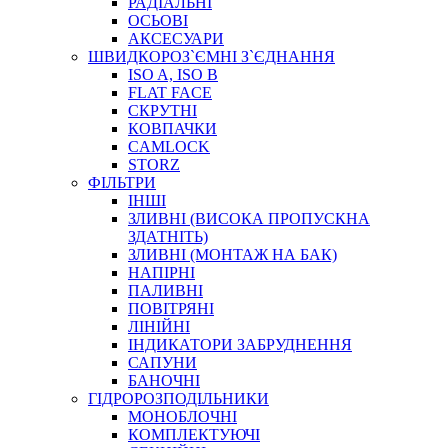
РАДІАЛЬНІ
ОСЬОВІ
АКСЕСУАРИ
АВТОХІМІЯ
ШВИДКОРОЗ`ЄМНІ З`ЄДНАННЯ
ДОМКРАТИ
ISO A, ISO B
НАБОРИ ЗАПОБІЖНИКІВ, КЛЕМ, АКСЕСУАРІВ
FLAT FACE
НАСОСИ, КОМПРЕСОРИ, МАНОМЕТРИ
СКРУТНІ
ПАСТА, АНТИСЕПТИК
КОВПАЧКИ
ІНСТРУМЕНТ
CAMLOCK
STORZ
ФІЛЬТРИ
ІНШІ
ЗЛИВНІ (ВИСОКА ПРОПУСКНА
ЗДАТНІТЬ)
ЗЛИВНІ (МОНТАЖ НА БАК)
НАПІРНІ
ПАЛИВНІ
ПОВІТРЯНІ
САДОВИЙ ІНВЕНТАР
ЛІНІЙНІ
ЕЛЕКТРИЧНІ ПРИЛАДИ
ІНДИКАТОРИ ЗАБРУДНЕННЯ
ПАЛЬНИКИ, ПАЯЛЬНИКИ, ПАЯЛЬНІ ЛАМПИ
САПУНИ
ІНСТРУМЕНТИ ДЛЯ ЕЛЕКТРИКА
БАНОЧНІ
ЕЛЕКТРОІНСТРУМЕНТИ
ГІДРОРОЗПОДІЛЬНИКИ
ЗАМКИ І КОМПЛЕКТУЮЧІ
МОНОБЛОЧНІ
КОМПЛЕКТУЮЧІ
ІНСТРУМЕНТИ ДЛЯ ЗВАРЮВАННЯ, АКСЕСУАРИ