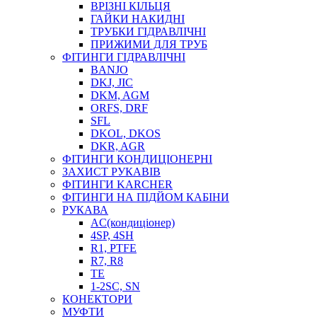
ВРІЗНІ КІЛЬЦЯ
ГАЙКИ НАКИДНІ
ТРУБКИ ГІДРАВЛІЧНІ
ПРИЖИМИ ДЛЯ ТРУБ
ФІТИНГИ ГІДРАВЛІЧНІ
BANJO
DKJ, JIC
DKM, AGM
ORFS, DRF
SFL
DKOL, DKOS
DKR, AGR
ФІТИНГИ КОНДИЦІОНЕРНІ
ЗАХИСТ РУКАВІВ
ФІТИНГИ KARCHER
ФІТИНГИ НА ПІДЙОМ КАБІНИ
РУКАВА
AC(кондиціонер)
4SP, 4SH
R1, PTFE
R7, R8
TE
1-2SC, SN
КОНЕКТОРИ
МУФТИ