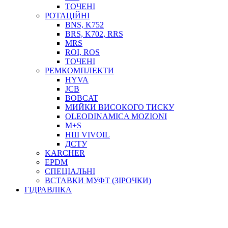
ТОСОЛ, АНТИФРИЗ
ТОЧЕНІ
ОЛИВА-ПАЛИВО
РОТАЦІЙНІ
BNS, K752
ПОВІТРЯ-ВОДА
BRS, K702, RRS
ДЛЯ ЗВАРЮВАННЯ
MRS
НАПІРНО-ВСМОКТУЮЧІ
ROI, ROS
АЗС
ТОЧЕНІ
РЕМКОМПЛЕКТИ
HYVA
JCB
BOBCAT
МИЙКИ ВИСОКОГО ТИСКУ
OLEODINAMICA MOZIONI
M+S
НШ VIVOIL
ДСТУ
ФІЛЬТРИ ДЛЯ ПАЛЬНОГО
KARCHER
ПІДДОНИ ДЛЯ БОЧОК
EPDM
МОДУЛЬНІ АЗС
СПЕЦІАЛЬНІ
МЕТРОЛОГІЧНЕ ОБЛАДНАННЯ
ВСТАВКИ МУФТ (ЗІРОЧКИ)
ЛІЧИЛЬНИКИ І ВИТРАТОМІРИ ДЛЯ ПАЛЬНОГО
ГІДРАВЛІКА
КОТУШКИ ДЛЯ ШЛАНГІВ
НАСОСИ ДЛЯ ПАЛЬНОГО
МОБІЛЬНІ КОЛОНКИ ТА КОМПЛЕКТИ ЗАПРАВКИ
СТАЦІОНАРНІ КОЛОНКИ