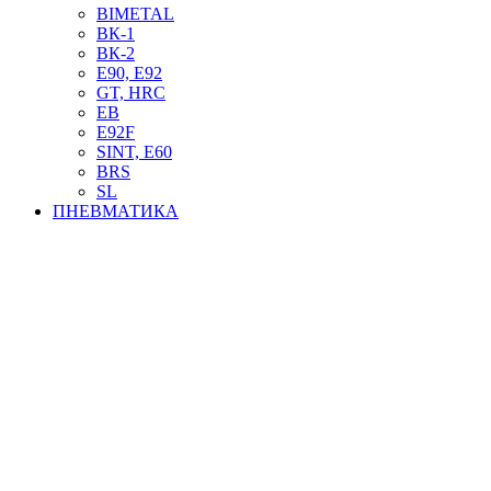
BIMETAL
ВК-1
ВК-2
Е90, E92
GT, HRC
EB
Е92F
SINT, E60
BRS
SL
ПНЕВМАТИКА