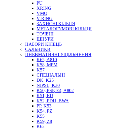
PU
XRING
VMQ
V-RING
ЗАХИСНІ КІЛЬЦЯ
МЕТАЛОГУМОВІ КІЛЬЦЯ
СОЖ
ТОЧЕНІ
ПІСТОЛЕТИ
ШНУРИ
НАСОСИ ТА ПОМПИ
НАБОРИ КІЛЕЦЬ
НАГНІТАЧІ
САЛЬНИКИ
МУФТИ (НАСАДКИ) ДЛЯ ШПРИЦІВ
ПНЕВМАТИЧНІ УЩІЛЬНЕННЯ
МАСЛЯНКИ, ЛІЙКИ
K65, A810
ПРЕС-МАСЛЯНКИ
K58, MPM
ШЛАНГИ, ТРУБКИ
K57
СПЕЦІАЛЬНІ
ШПРИЦИ МАСТИЛЬНІ
DK, K25
РУКАВА
NIPSL, K30
K50, PSP, E4, A802
K51, EU
K52, PDU, BWA
PP, K53
K54, PZ
K55
K59, Z8
K62