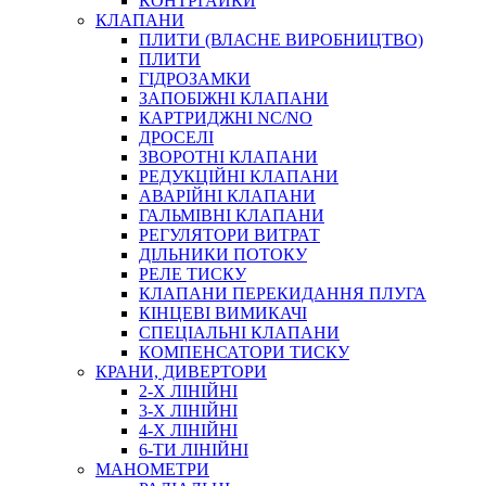
КОНТРГАЙКИ
МУФТИ
КЛАПАНИ
ХОМУТИ
ПЛИТИ (ВЛАСНЕ ВИРОБНИЦТВО)
ПЛИТИ
ГІДРОЗАМКИ
ЗАПОБІЖНІ КЛАПАНИ
КАРТРИДЖНІ NC/NO
ДРОСЕЛІ
ЗВОРОТНІ КЛАПАНИ
РЕДУКЦІЙНІ КЛАПАНИ
АВАРІЙНІ КЛАПАНИ
ЧЕРВ`ЯЧНІ
ГАЛЬМІВНІ КЛАПАНИ
СИЛОВІ
РЕГУЛЯТОРИ ВИТРАТ
ДІЛЬНИКИ ПОТОКУ
ДРОТЯНІ
РЕЛЕ ТИСКУ
ПРУЖИННІ
КЛАПАНИ ПЕРЕКИДАННЯ ПЛУГА
НЕЙЛОНОВІ
КІНЦЕВІ ВИМИКАЧІ
ПРОРЕЗИНЕНІ
СПЕЦІАЛЬНІ КЛАПАНИ
АВТОТОВАРИ
КОМПЕНСАТОРИ ТИСКУ
КРАНИ, ДИВЕРТОРИ
2-Х ЛІНІЙНІ
3-Х ЛІНІЙНІ
4-Х ЛІНІЙНІ
6-ТИ ЛІНІЙНІ
МАНОМЕТРИ