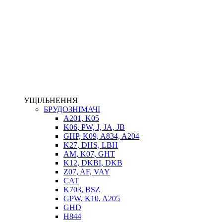
НАСОСИ-ДОЗАТОРИ
ГІДРОЦИЛІНДРИ
МАСЛОСТАНЦІЇ
ГІДРОАКУМУЛЯТОРИ ТА КОМПЛЕКТУЮЧІ
ЕЛЕКТРОПРИВІД
ТЕПЛООБМІННИКИ
ГІДРОФІКАЦІЯ ТЯГАЧІВ
КОНТРОЛЬНО-ВИМІРЮВАЛЬНА АПАРАТУРА
РОТАТОРИ
ЛЕБІДКИ
УЩІЛЬНЕННЯ
ВТУЛКИ
БРУДОЗНІМАЧІ
A201, K05
K06, PW, J, JA, JB
GHP, K09, A834, A204
K27, DHS, LBH
AM, K07, GHT
K12, DKBI, DKB
Z07, AF, VAY
CAT
K703, BSZ
BIMETAL
GPW, K10, A205
ВК-1
GHD
ВК-2
H844
Е90, E92