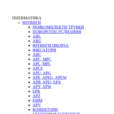
ПНЕВМАТИКА
ФІТИНГИ
РЕМКОМПЛЕКТИ ТРУБКИ
ПОВОРОТНІ З'ЄДНАННЯ
ABL
ABU
ФІТИНГИ DROPSA
ФІКСАТОРИ
ABC
APC, MPC
APL, MPL
APCF
APU, APG
APE, APEG, APEW
APB, APD, APX
APY, APW
EPK
APZ
EMM
APV
КОНЕКТОРИ