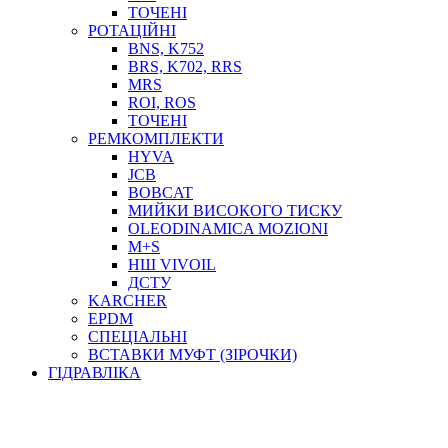
ТОСОЛ, АНТИФРИЗ
ТОЧЕНІ
ОЛИВА-ПАЛИВО
РОТАЦІЙНІ
BNS, K752
ПОВІТРЯ-ВОДА
BRS, K702, RRS
ДЛЯ ЗВАРЮВАННЯ
MRS
НАПІРНО-ВСМОКТУЮЧІ
ROI, ROS
АЗС
ТОЧЕНІ
РЕМКОМПЛЕКТИ
HYVA
JCB
BOBCAT
МИЙКИ ВИСОКОГО ТИСКУ
OLEODINAMICA MOZIONI
M+S
НШ VIVOIL
ДСТУ
ФІЛЬТРИ ДЛЯ ПАЛЬНОГО
KARCHER
ПІДДОНИ ДЛЯ БОЧОК
EPDM
МОДУЛЬНІ АЗС
СПЕЦІАЛЬНІ
МЕТРОЛОГІЧНЕ ОБЛАДНАННЯ
ВСТАВКИ МУФТ (ЗІРОЧКИ)
ЛІЧИЛЬНИКИ І ВИТРАТОМІРИ ДЛЯ ПАЛЬНОГО
ГІДРАВЛІКА
КОТУШКИ ДЛЯ ШЛАНГІВ
НАСОСИ ДЛЯ ПАЛЬНОГО
МОБІЛЬНІ КОЛОНКИ ТА КОМПЛЕКТИ ЗАПРАВКИ
СТАЦІОНАРНІ КОЛОНКИ