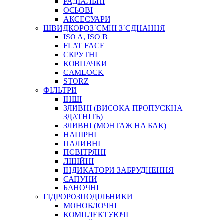
РАДІАЛЬНІ
ОСЬОВІ
АКСЕСУАРИ
АВТОХІМІЯ
ШВИДКОРОЗ`ЄМНІ З`ЄДНАННЯ
ДОМКРАТИ
ISO A, ISO B
НАБОРИ ЗАПОБІЖНИКІВ, КЛЕМ, АКСЕСУАРІВ
FLAT FACE
НАСОСИ, КОМПРЕСОРИ, МАНОМЕТРИ
СКРУТНІ
ПАСТА, АНТИСЕПТИК
КОВПАЧКИ
ІНСТРУМЕНТ
CAMLOCK
STORZ
ФІЛЬТРИ
ІНШІ
ЗЛИВНІ (ВИСОКА ПРОПУСКНА
ЗДАТНІТЬ)
ЗЛИВНІ (МОНТАЖ НА БАК)
НАПІРНІ
ПАЛИВНІ
ПОВІТРЯНІ
САДОВИЙ ІНВЕНТАР
ЛІНІЙНІ
ЕЛЕКТРИЧНІ ПРИЛАДИ
ІНДИКАТОРИ ЗАБРУДНЕННЯ
ПАЛЬНИКИ, ПАЯЛЬНИКИ, ПАЯЛЬНІ ЛАМПИ
САПУНИ
ІНСТРУМЕНТИ ДЛЯ ЕЛЕКТРИКА
БАНОЧНІ
ЕЛЕКТРОІНСТРУМЕНТИ
ГІДРОРОЗПОДІЛЬНИКИ
ЗАМКИ І КОМПЛЕКТУЮЧІ
МОНОБЛОЧНІ
КОМПЛЕКТУЮЧІ
ІНСТРУМЕНТИ ДЛЯ ЗВАРЮВАННЯ, АКСЕСУАРИ