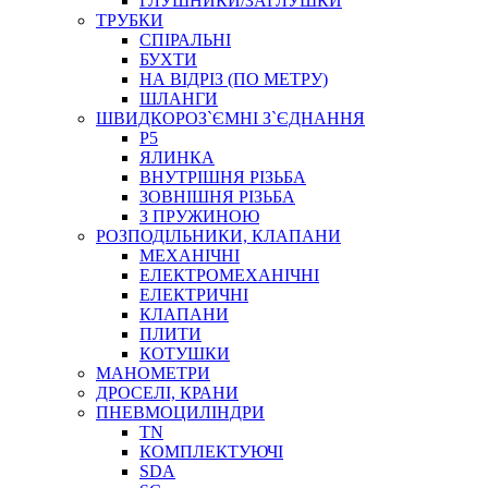
ГЛУШНИКИ/ЗАГЛУШКИ
ТРУБКИ
СПІРАЛЬНІ
БУХТИ
НА ВІДРІЗ (ПО МЕТРУ)
ШЛАНГИ
ШВИДКОРОЗ`ЄМНІ З`ЄДНАННЯ
P5
ЯЛИНКА
ВНУТРІШНЯ РІЗЬБА
ЗОВНІШНЯ РІЗЬБА
З ПРУЖИНОЮ
РОЗПОДІЛЬНИКИ, КЛАПАНИ
МЕХАНІЧНІ
ЕЛЕКТРОМЕХАНІЧНІ
ЕЛЕКТРИЧНІ
КЛАПАНИ
ПЛИТИ
КОТУШКИ
МАНОМЕТРИ
ДРОСЕЛІ, КРАНИ
ПНЕВМОЦИЛІНДРИ
TN
КОМПЛЕКТУЮЧІ
SDA