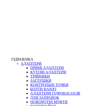
ПІСТОЛЕТИ
КОМПЛЕКТУЮЧІ ДЛЯ РУКАВІВ ВИСОКОГО ТИСКУ
КП
ВЕРСТАТИ
ФІТИНГИ ДІАГНОСТИЧНІ
ГІДРАВЛІКА
АДАПТЕРИ
АКСЕСУАРИ
ПРЯМІ АДАПТЕРИ
ТРУБКИ ТА КОМПЛЕКТУЮЧІ
КУТОВІ АДАПТЕРИ
ФІТИНГИ ГІДРАВЛІЧНІ
ТРІЙНИКИ
ФІТИНГИ КОНДИЦІОНЕРНІ
ЗАГЛУШКИ
ЗАХИСТ РУКАВІВ
КОНТРОЛЬНІ ТОЧКИ
ФІТИНГИ KARCHER
БОЛТИ BANJO
ФІТИНГИ НА ПІДЙОМ КАБІНИ
АДАПТЕРИ ГІДРОНАСОСІВ
РУКАВА
ДЛЯ ЗАПРАВОК
КОНЕКТОРИ
ПОВОРОТНІ МУФТИ