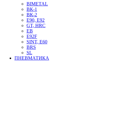
BIMETAL
ВК-1
ВК-2
Е90, E92
GT, HRC
EB
Е92F
SINT, E60
BRS
SL
ПНЕВМАТИКА