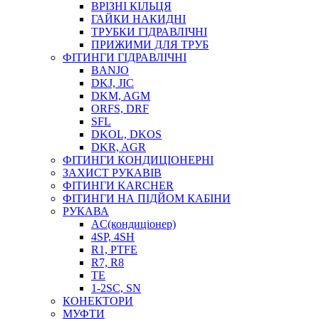
ВРІЗНІ КІЛЬЦЯ
ГАЙКИ НАКИДНІ
ТРУБКИ ГІДРАВЛІЧНІ
ПРИЖИМИ ДЛЯ ТРУБ
ФІТИНГИ ГІДРАВЛІЧНІ
BANJO
DKJ, JIC
DKM, AGM
ORFS, DRF
SFL
DKOL, DKOS
DKR, AGR
ФІТИНГИ КОНДИЦІОНЕРНІ
ЗАХИСТ РУКАВІВ
ФІТИНГИ KARCHER
ФІТИНГИ НА ПІДЙОМ КАБІНИ
РУКАВА
AC(кондиціонер)
4SP, 4SH
R1, PTFE
R7, R8
TE
1-2SC, SN
КОНЕКТОРИ
МУФТИ