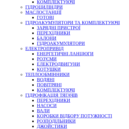
КОМПЛЕКТУЮЧІ
ГІДРОЦИЛІНДРИ
МАСЛОСТАНЦІЇ
ГОТОВІ
ГІДРОАКУМУЛЯТОРИ ТА КОМПЛЕКТУЮЧІ
СПЕЦІАЛЬНІ
ЗАРЯДНІ ПРИСТРОЇ
ОЛИВИ
ПЕРЕХІДНИКИ
БАЛОНИ
ГЕРМЕТИКИ
ГІДРОАКУМУЛЯТОРИ
ЗМАЗКИ
ЕЛЕКТРОПРИВІД
КЛЕЇ, ЦЕМЕНТИ, ЕПОКСИДКИ
ЕНЕРГЕТИЧНІ ЛАНЦЮГИ
РЕМОНТ ГІДРОЦИЛІНДРІВ
РОЗ'ЄМИ
ЕЛЕКТРОДВИГУНИ
КОТУШКИ
ТЕПЛООБМІННИКИ
ВОДЯНІ
ПОВІТРЯНІ
КОМПЛЕКТУЮЧІ
ГІДРОФІКАЦІЯ ТЯГАЧІВ
ПЕРЕХІДНИКИ
НАСОСИ
БОРЕКС, ЕО
ВАЛИ
КОРОБКИ ВІДБОРУ ПОТУЖНОСТІ
РОЗПОДІЛЬНИКИ
ДЖОЙСТИКИ