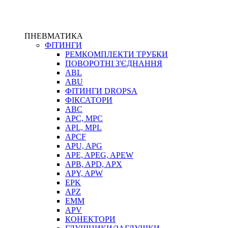
ПНЕВМАТИКА
ФІТИНГИ
РЕМКОМПЛЕКТИ ТРУБКИ
ПОВОРОТНІ З'ЄДНАННЯ
ABL
ABU
ФІТИНГИ DROPSA
ФІКСАТОРИ
ABC
APC, MPC
APL, MPL
APCF
APU, APG
APE, APEG, APEW
APB, APD, APX
APY, APW
EPK
APZ
EMM
APV
КОНЕКТОРИ