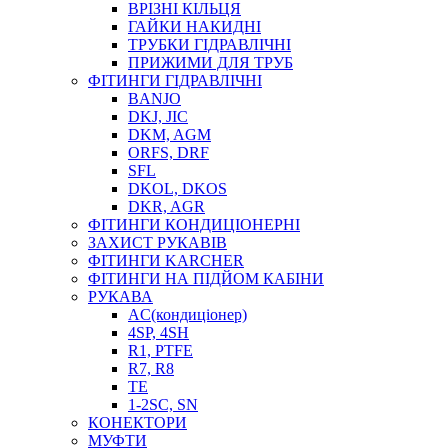
ВРІЗНІ КІЛЬЦЯ
ГАЙКИ НАКИДНІ
ТРУБКИ ГІДРАВЛІЧНІ
ПРИЖИМИ ДЛЯ ТРУБ
ФІТИНГИ ГІДРАВЛІЧНІ
BANJO
DKJ, JIC
DKM, AGM
ORFS, DRF
SFL
DKOL, DKOS
DKR, AGR
ФІТИНГИ КОНДИЦІОНЕРНІ
ЗАХИСТ РУКАВІВ
ФІТИНГИ KARCHER
ФІТИНГИ НА ПІДЙОМ КАБІНИ
РУКАВА
AC(кондиціонер)
4SP, 4SH
R1, PTFE
R7, R8
TE
1-2SC, SN
КОНЕКТОРИ
МУФТИ