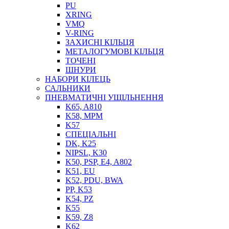
PU
XRING
VMQ
V-RING
ЗАХИСНІ КІЛЬЦЯ
МЕТАЛОГУМОВІ КІЛЬЦЯ
СОЖ
ТОЧЕНІ
ПІСТОЛЕТИ
ШНУРИ
НАСОСИ ТА ПОМПИ
НАБОРИ КІЛЕЦЬ
НАГНІТАЧІ
САЛЬНИКИ
МУФТИ (НАСАДКИ) ДЛЯ ШПРИЦІВ
ПНЕВМАТИЧНІ УЩІЛЬНЕННЯ
МАСЛЯНКИ, ЛІЙКИ
K65, A810
ПРЕС-МАСЛЯНКИ
K58, MPM
ШЛАНГИ, ТРУБКИ
K57
СПЕЦІАЛЬНІ
ШПРИЦИ МАСТИЛЬНІ
DK, K25
РУКАВА
NIPSL, K30
K50, PSP, E4, A802
K51, EU
K52, PDU, BWA
PP, K53
K54, PZ
K55
K59, Z8
K62