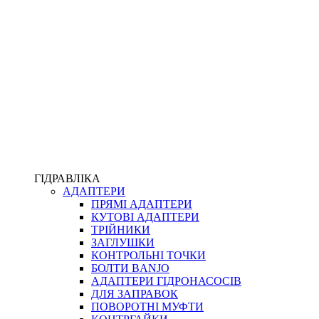
ПІСТОЛЕТИ
КОМПЛЕКТУЮЧІ ДЛЯ РУКАВІВ ВИСОКОГО ТИСКУ
КП
ВЕРСТАТИ
ФІТИНГИ ДІАГНОСТИЧНІ
ГІДРАВЛІКА
АДАПТЕРИ
АКСЕСУАРИ
ПРЯМІ АДАПТЕРИ
ТРУБКИ ТА КОМПЛЕКТУЮЧІ
КУТОВІ АДАПТЕРИ
ФІТИНГИ ГІДРАВЛІЧНІ
ТРІЙНИКИ
ФІТИНГИ КОНДИЦІОНЕРНІ
ЗАГЛУШКИ
ЗАХИСТ РУКАВІВ
КОНТРОЛЬНІ ТОЧКИ
ФІТИНГИ KARCHER
БОЛТИ BANJO
ФІТИНГИ НА ПІДЙОМ КАБІНИ
АДАПТЕРИ ГІДРОНАСОСІВ
РУКАВА
ДЛЯ ЗАПРАВОК
КОНЕКТОРИ
ПОВОРОТНІ МУФТИ