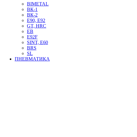
BIMETAL
ВК-1
ВК-2
Е90, E92
GT, HRC
EB
Е92F
SINT, E60
BRS
SL
ПНЕВМАТИКА