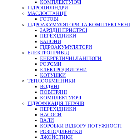
КОМПЛЕКТУЮЧІ
ГІДРОЦИЛІНДРИ
МАСЛОСТАНЦІЇ
ГОТОВІ
ГІДРОАКУМУЛЯТОРИ ТА КОМПЛЕКТУЮЧІ
СПЕЦІАЛЬНІ
ЗАРЯДНІ ПРИСТРОЇ
ОЛИВИ
ПЕРЕХІДНИКИ
БАЛОНИ
ГЕРМЕТИКИ
ГІДРОАКУМУЛЯТОРИ
ЗМАЗКИ
ЕЛЕКТРОПРИВІД
КЛЕЇ, ЦЕМЕНТИ, ЕПОКСИДКИ
ЕНЕРГЕТИЧНІ ЛАНЦЮГИ
РЕМОНТ ГІДРОЦИЛІНДРІВ
РОЗ'ЄМИ
ЕЛЕКТРОДВИГУНИ
КОТУШКИ
ТЕПЛООБМІННИКИ
ВОДЯНІ
ПОВІТРЯНІ
КОМПЛЕКТУЮЧІ
ГІДРОФІКАЦІЯ ТЯГАЧІВ
ПЕРЕХІДНИКИ
НАСОСИ
БОРЕКС, ЕО
ВАЛИ
КОРОБКИ ВІДБОРУ ПОТУЖНОСТІ
РОЗПОДІЛЬНИКИ
ДЖОЙСТИКИ