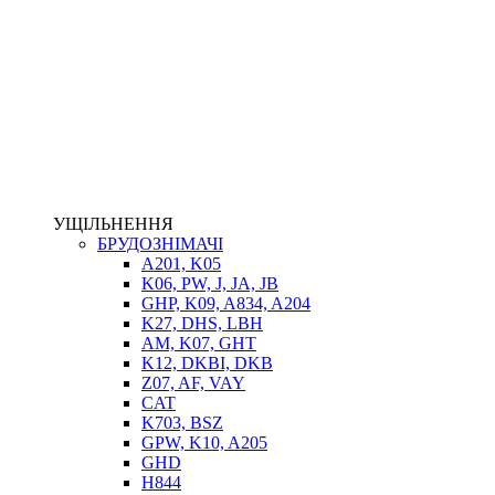
НАСОСИ-ДОЗАТОРИ
ГІДРОЦИЛІНДРИ
МАСЛОСТАНЦІЇ
ГІДРОАКУМУЛЯТОРИ ТА КОМПЛЕКТУЮЧІ
ЕЛЕКТРОПРИВІД
ТЕПЛООБМІННИКИ
ГІДРОФІКАЦІЯ ТЯГАЧІВ
КОНТРОЛЬНО-ВИМІРЮВАЛЬНА АПАРАТУРА
РОТАТОРИ
ЛЕБІДКИ
УЩІЛЬНЕННЯ
ВТУЛКИ
БРУДОЗНІМАЧІ
A201, K05
K06, PW, J, JA, JB
GHP, K09, A834, A204
K27, DHS, LBH
AM, K07, GHT
K12, DKBI, DKB
Z07, AF, VAY
CAT
K703, BSZ
BIMETAL
GPW, K10, A205
ВК-1
GHD
ВК-2
H844
Е90, E92