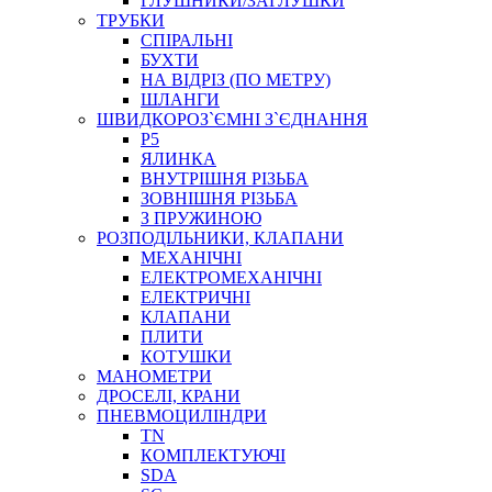
ГЛУШНИКИ/ЗАГЛУШКИ
ТРУБКИ
СПІРАЛЬНІ
БУХТИ
НА ВІДРІЗ (ПО МЕТРУ)
ШЛАНГИ
ШВИДКОРОЗ`ЄМНІ З`ЄДНАННЯ
P5
ЯЛИНКА
ВНУТРІШНЯ РІЗЬБА
ЗОВНІШНЯ РІЗЬБА
З ПРУЖИНОЮ
РОЗПОДІЛЬНИКИ, КЛАПАНИ
МЕХАНІЧНІ
ЕЛЕКТРОМЕХАНІЧНІ
ЕЛЕКТРИЧНІ
КЛАПАНИ
ПЛИТИ
КОТУШКИ
МАНОМЕТРИ
ДРОСЕЛІ, КРАНИ
ПНЕВМОЦИЛІНДРИ
TN
КОМПЛЕКТУЮЧІ
SDA