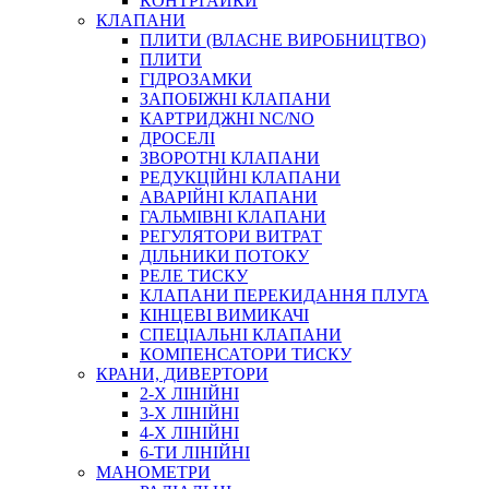
КОНТРГАЙКИ
МУФТИ
КЛАПАНИ
ХОМУТИ
ПЛИТИ (ВЛАСНЕ ВИРОБНИЦТВО)
ПЛИТИ
ГІДРОЗАМКИ
ЗАПОБІЖНІ КЛАПАНИ
КАРТРИДЖНІ NC/NO
ДРОСЕЛІ
ЗВОРОТНІ КЛАПАНИ
РЕДУКЦІЙНІ КЛАПАНИ
АВАРІЙНІ КЛАПАНИ
ЧЕРВ`ЯЧНІ
ГАЛЬМІВНІ КЛАПАНИ
СИЛОВІ
РЕГУЛЯТОРИ ВИТРАТ
ДІЛЬНИКИ ПОТОКУ
ДРОТЯНІ
РЕЛЕ ТИСКУ
ПРУЖИННІ
КЛАПАНИ ПЕРЕКИДАННЯ ПЛУГА
НЕЙЛОНОВІ
КІНЦЕВІ ВИМИКАЧІ
ПРОРЕЗИНЕНІ
СПЕЦІАЛЬНІ КЛАПАНИ
АВТОТОВАРИ
КОМПЕНСАТОРИ ТИСКУ
КРАНИ, ДИВЕРТОРИ
2-Х ЛІНІЙНІ
3-Х ЛІНІЙНІ
4-Х ЛІНІЙНІ
6-ТИ ЛІНІЙНІ
МАНОМЕТРИ