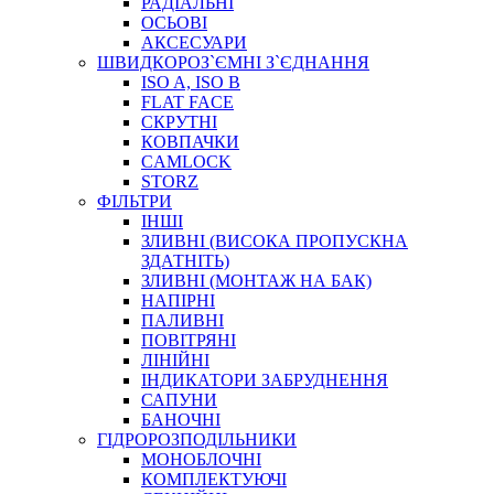
РАДІАЛЬНІ
ОСЬОВІ
АКСЕСУАРИ
АВТОХІМІЯ
ШВИДКОРОЗ`ЄМНІ З`ЄДНАННЯ
ДОМКРАТИ
ISO A, ISO B
НАБОРИ ЗАПОБІЖНИКІВ, КЛЕМ, АКСЕСУАРІВ
FLAT FACE
НАСОСИ, КОМПРЕСОРИ, МАНОМЕТРИ
СКРУТНІ
ПАСТА, АНТИСЕПТИК
КОВПАЧКИ
ІНСТРУМЕНТ
CAMLOCK
STORZ
ФІЛЬТРИ
ІНШІ
ЗЛИВНІ (ВИСОКА ПРОПУСКНА
ЗДАТНІТЬ)
ЗЛИВНІ (МОНТАЖ НА БАК)
НАПІРНІ
ПАЛИВНІ
ПОВІТРЯНІ
САДОВИЙ ІНВЕНТАР
ЛІНІЙНІ
ЕЛЕКТРИЧНІ ПРИЛАДИ
ІНДИКАТОРИ ЗАБРУДНЕННЯ
ПАЛЬНИКИ, ПАЯЛЬНИКИ, ПАЯЛЬНІ ЛАМПИ
САПУНИ
ІНСТРУМЕНТИ ДЛЯ ЕЛЕКТРИКА
БАНОЧНІ
ЕЛЕКТРОІНСТРУМЕНТИ
ГІДРОРОЗПОДІЛЬНИКИ
ЗАМКИ І КОМПЛЕКТУЮЧІ
МОНОБЛОЧНІ
КОМПЛЕКТУЮЧІ
ІНСТРУМЕНТИ ДЛЯ ЗВАРЮВАННЯ, АКСЕСУАРИ