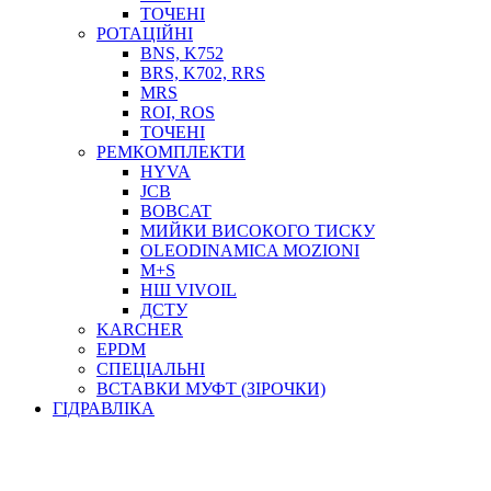
ТОСОЛ, АНТИФРИЗ
ТОЧЕНІ
ОЛИВА-ПАЛИВО
РОТАЦІЙНІ
BNS, K752
ПОВІТРЯ-ВОДА
BRS, K702, RRS
ДЛЯ ЗВАРЮВАННЯ
MRS
НАПІРНО-ВСМОКТУЮЧІ
ROI, ROS
АЗС
ТОЧЕНІ
РЕМКОМПЛЕКТИ
HYVA
JCB
BOBCAT
МИЙКИ ВИСОКОГО ТИСКУ
OLEODINAMICA MOZIONI
M+S
НШ VIVOIL
ДСТУ
ФІЛЬТРИ ДЛЯ ПАЛЬНОГО
KARCHER
ПІДДОНИ ДЛЯ БОЧОК
EPDM
МОДУЛЬНІ АЗС
СПЕЦІАЛЬНІ
МЕТРОЛОГІЧНЕ ОБЛАДНАННЯ
ВСТАВКИ МУФТ (ЗІРОЧКИ)
ЛІЧИЛЬНИКИ І ВИТРАТОМІРИ ДЛЯ ПАЛЬНОГО
ГІДРАВЛІКА
КОТУШКИ ДЛЯ ШЛАНГІВ
НАСОСИ ДЛЯ ПАЛЬНОГО
МОБІЛЬНІ КОЛОНКИ ТА КОМПЛЕКТИ ЗАПРАВКИ
СТАЦІОНАРНІ КОЛОНКИ