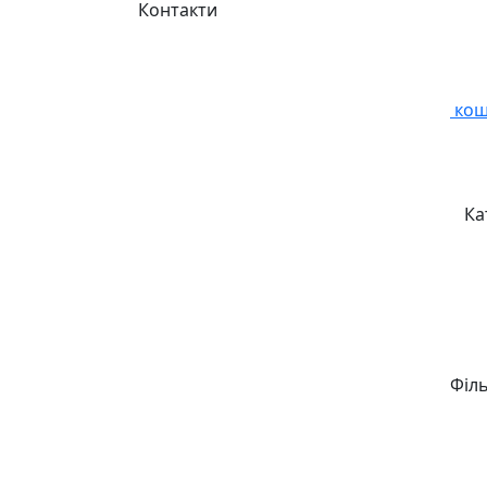
Контакти
кош
Ка
Філ