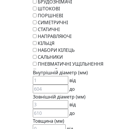
БРУДОЗНІМАЧІ
ШТОКОВІ
ПОРШНЕВІ
СИМЕТРИЧНІ
СТАТИЧНІ
НАПРАВЛЯЮЧІ
КІЛЬЦЯ
НАБОРИ КІЛЕЦЬ
САЛЬНИКИ
ПНЕВМАТИЧНІ УЩІЛЬНЕННЯ
РОТАЦІЙНІ
Внутрішній діаметр (мм)
РЕМКОМПЛЕКТИ
від
KARCHER
до
EPDM
Зовнішній діаметр (мм)
СПЕЦІАЛЬНІ
від
ВСТАВКИ МУФТ (ЗІРОЧКИ)
ГІДРАВЛІКА
до
Товщина (мм)
від