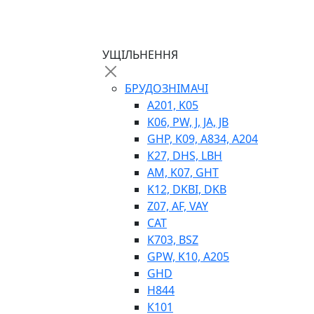
ТЕПЛООБМІННИКИ
ГІДРОФІКАЦІЯ ТЯГАЧІВ
КОНТРОЛЬНО-ВИМІРЮВАЛЬНА АПАРАТ
РОТАТОРИ
УЩІЛЬНЕННЯ
ЛЕБІДКИ
ВТУЛКИ
БРУДОЗНІМАЧІ
A201, K05
K06, PW, J, JA, JB
GHP, K09, A834, A204
K27, DHS, LBH
AM, K07, GHT
K12, DKBI, DKB
Z07, AF, VAY
BIMETAL
CAT
ВК-1
K703, BSZ
ВК-2
GPW, K10, A205
Е90, E92
GHD
GT, HRC
H844
EB
К101
Е92F