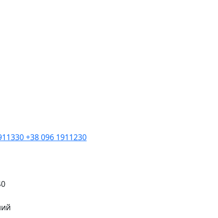
1911330
+38 096 1911230
40
ний