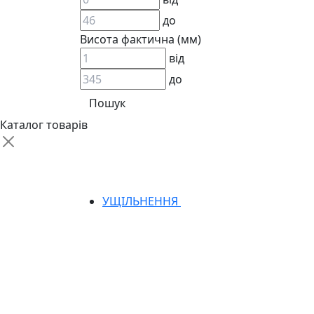
до
Висота фактична (мм)
від
до
АДАПТЕРИ
КЛАПАНИ
КРАНИ, ДИВЕРТОРИ
Каталог товарів
МАНОМЕТРИ
ШВИДКОРОЗ`ЄМНІ З`ЄДНАННЯ
ФІЛЬТРИ
ГІДРОРОЗПОДІЛЬНИКИ
ГІДРОМОТОРИ
УЩІЛЬНЕННЯ
ГІДРОНАСОСИ
НАСОСИ-ДОЗАТОРИ
ГІДРОЦИЛІНДРИ
МАСЛОСТАНЦІЇ
ГІДРОАКУМУЛЯТОРИ ТА КОМПЛЕКТУЮЧ
ЕЛЕКТРОПРИВІД