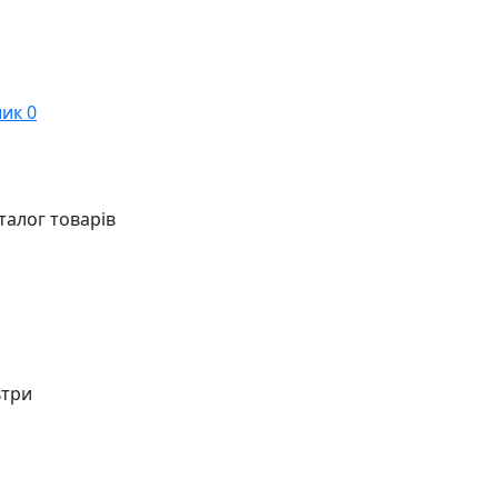
ик
0
талог товарів
ьтри