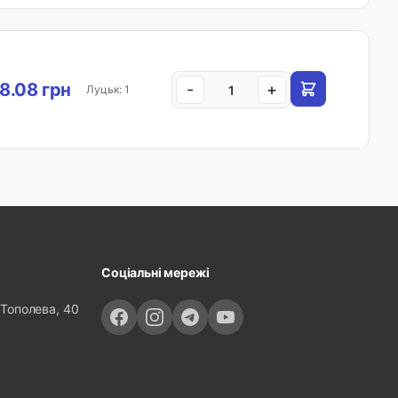
8.08 грн
-
+
Луцьк: 1
Соціальні мережі
 Тополева, 40