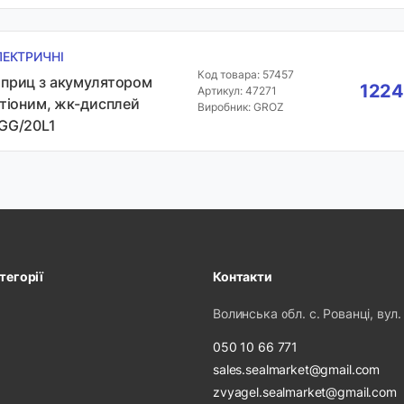
ЛЕКТРИЧНІ
Код товара: 57457
приц з акумулятором
1224
Артикул: 47271
ітіоним, жк-дисплей
Виробник: GROZ
GG/20L1
тегорії
Контакти
Волинська обл. с. Рованці, вул.
050 10 66 771
sales.sealmarket@gmail.com
zvyagel.sealmarket@gmail.com