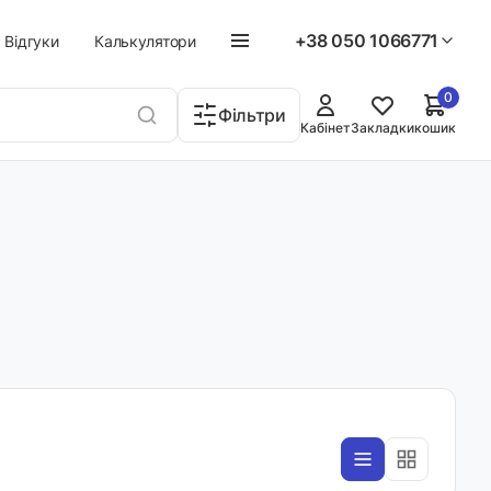
+38 050 1066771
Відгуки
Калькулятори
0
Фільтри
Кабінет
Закладки
кошик