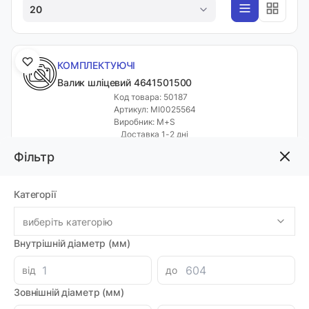
20
КОМПЛЕКТУЮЧІ
Валик шліцевий 4641501500
Код товара: 50187
Артикул: MI0025564
Виробник: M+S
Доставка 1-2 дні
-
+
Фільтр
359.32 грн
Категорії
КОМПЛЕКТУЮЧІ
виберіть категорію
Клапан 890645
Внутрішній діаметр (мм)
Код товара: 49401
Артикул: MI0004899
Виробник: LIFAM
від
до
Луцьк: 1
Зовнішній діаметр (мм)
-
+
1348.36 грн