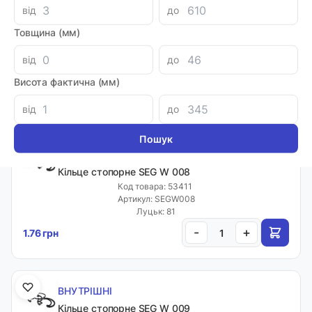
від
до
ВНУТРІШНІ
Товщина (мм)
Кільце стопорне SEG W 007
Код товара: 53410
від
до
Артикул: SEGW007
Луцьк: 115
Висота фактична (мм)
-
+
1.60 грн
від
до
ВНУТРІШНІ
Кільце стопорне SEG W 008
Код товара: 53411
Артикул: SEGW008
Луцьк: 81
-
+
1.76 грн
ВНУТРІШНІ
Кільце стопорне SEG W 009