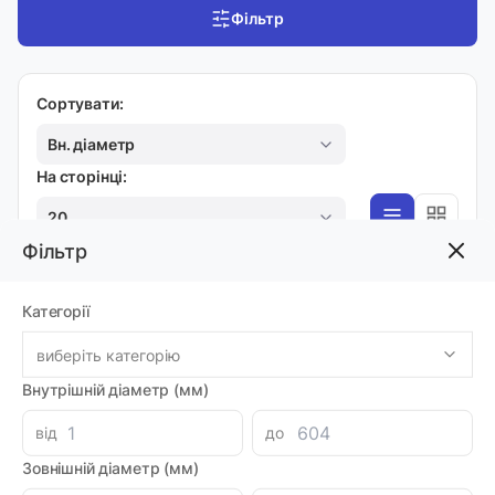
Фільтр
Сортувати:
Вн. діаметр
На сторінці:
20
Фільтр
ВНУТРІШНІ
Категорії
Кільце стопорне SEG W 006
виберіть категорію
Код товара: 53409
Артикул: SEGW006
Внутрішній діаметр (мм)
Луцьк: 103
-
+
1.60 грн
від
до
Зовнішній діаметр (мм)