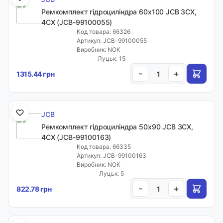
Ремкомплект гідроциліндра 60x100 JCB 3CX,
Email:
4CX (JCB-99100055)
sales.sealmarket@gmail.com
Код товара: 66326
Артикул: JCB-99100055
Виробник: NOK
Адреса:
Луцьк: 15
-
+
1315.44 грн
Волинська обл. с. Рованці, вул. Тополева, 40
Графік роботи:
JCB
ПН-ПТ: 9:00-18:00
Ремкомплект гідроциліндра 50x90 JCB 3CX,
Каталог товарів
СБ: 10:00-15:00
Фільтри
4CX (JCB-99100163)
НД: вихідний
Код товара: 66335
Артикул: JCB-99100163
Виробник: NOK
Луцьк: 5
Контакти
-
+
822.78 грн