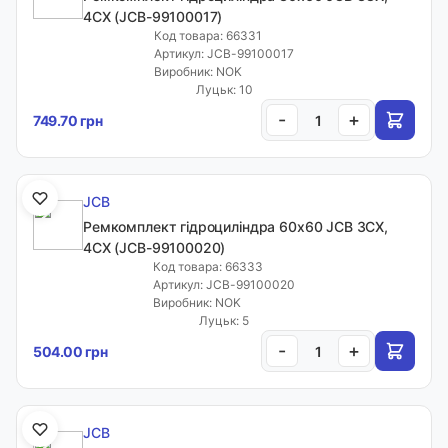
4CX (JCB-99100017)
Код товара: 66331
Меню
Артикул: JCB-99100017
Виробник: NOK
Луцьк: 10
Каталог товарів
-
+
749.70 грн
Кабінет
JCB
Ремкомплект гідроциліндра 60x60 JCB 3CX,
Закладки
4CX (JCB-99100020)
Код товара: 66333
Артикул: JCB-99100020
Інформація
Виробник: NOK
Луцьк: 5
Каталог
-
+
504.00 грн
Кабінет клієнта
Кошик
JCB
Статті