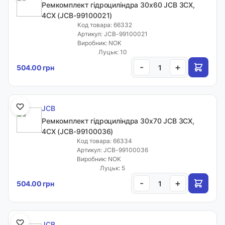
Ремкомплект гідроциліндра 30x60 JCB 3CX,
Доставка і оплата
4CX (JCB-99100021)
Гурт
Код товара: 66332
Артикул: JCB-99100021
Контакти
Виробник: NOK
Луцьк: 10
Відгуки
-
+
504.00 грн
Калькулятори
Обране
Live
JCB
Ремкомплект гідроциліндра 30x70 JCB 3CX,
Сервіс
4CX (JCB-99100036)
Код товара: 66334
Телефони:
Артикул: JCB-99100036
Виробник: NOK
+38 050 1066771
Луцьк: 5
+38 063 1066771
-
+
504.00 грн
+38 096 1911330
+38 096 1911230
JCB