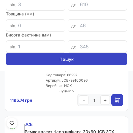
Сортувати:
від
до
Вн. діаметр
Товщина (мм)
На сторінці:
від
до
20
Висота фактична (мм)
від
до
JCB
Ремкомплект гідроциліндра 50x90 JCB 3CX,
4CX (JCB-99100096)
Код товара: 66297
Артикул: JCB-99100096
Виробник: NOK
Луцьк: 5
-
+
1195.74 грн
JCB
Ремкомплект гідроциліндра 30x60 JCB 3CX,