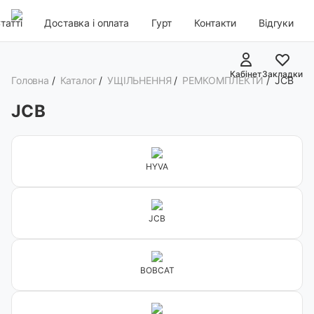
татті
Доставка і оплата
Гурт
Контакти
Відгуки
Кабінет
Закладки
Головна
/
Каталог
/
УЩІЛЬНЕННЯ
/
РЕМКОМПЛЕКТИ
/
JCB
JCB
HYVA
JCB
BOBCAT