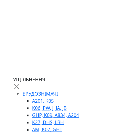
ГІДРОМОТОРИ
ГІДРОНАСОСИ
НАСОСИ-ДОЗАТОРИ
ГІДРОЦИЛІНДРИ
МАСЛОСТАНЦІЇ
ГІДРОАКУМУЛЯТОРИ ТА КОМПЛЕКТУЮЧІ
ЕЛЕКТРОПРИВІД
ТЕПЛООБМІННИКИ
ГІДРОФІКАЦІЯ ТЯГАЧІВ
КОНТРОЛЬНО-ВИМІРЮВАЛЬНА АПАРАТУРА
РОТАТОРИ
ЛЕБІДКИ
УЩІЛЬНЕННЯ
ВТУЛКИ
БРУДОЗНІМАЧІ
A201, K05
K06, PW, J, JA, JB
GHP, K09, A834, A204
K27, DHS, LBH
AM, K07, GHT