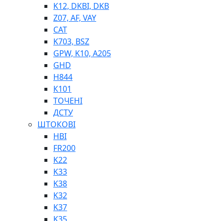
K12, DKBI, DKB
BIMETAL
Z07, AF, VAY
ВК-1
CAT
ВК-2
K703, BSZ
Е90, E92
GPW, K10, A205
GT, HRC
GHD
EB
H844
Е92F
К101
SINT, E60
ТОЧЕНІ
BRS
ДСТУ
SL
ШТОКОВІ
ПНЕВМАТИКА
HBI
FR200
K22
K33
K38
K32
K37
ФІТИНГИ
K35