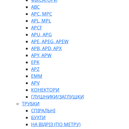
ФІКСАТОРИ
ABC
APC, MPC
APL, MPL
APCF
APU, APG
APE, APEG, APEW
APB, APD, APX
APY, APW
EPK
APZ
EMM
APV
КОНЕКТОРИ
ГЛУШНИКИ/ЗАГЛУШКИ
ТРУБКИ
СПІРАЛЬНІ
БУХТИ
НА ВІДРІЗ (ПО МЕТРУ)