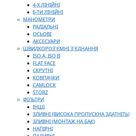
ПЛОСКОГУБЦІ
4-Х ЛІНІЙНІ
ВИКРУТКИ
6-ТИ ЛІНІЙНІ
КЛЮЧІ
МАНОМЕТРИ
ГОЛОВКИ, ТРІЩАТКИ, ВОРОТКИ, ПЕРЕХІДНИКИ
РАДІАЛЬНІ
ЗУБИЛА, МОЛОТКИ, СОКИРИ, СТАМЕСКИ, ДОЛОТА
ОСЬОВІ
СТРУПЦИНИ, ЛЕЩАТА
АКСЕСУАРИ
ВИМІРЮВАЛЬНІ ІНСТРУМЕНТИ
ШВИДКОРОЗ`ЄМНІ З`ЄДНАННЯ
БУДІВЕЛЬНИЙ ІНСТРУМЕНТ
ISO A, ISO B
ШЛАНГИ
FLAT FACE
ГОСПОДАРСЬКІ ТОВАРИ
СКРУТНІ
ПНЕВМАТИЧНІ ІНСТРУМЕНТИ
КОВПАЧКИ
З'ЄДНУВАЛЬНІ ІНСТРУМЕНТИ ТА МАТЕРІАЛИ
CAMLOCK
ЯЩИКИ, ШАФИ, ТА СУМКИ ДЛЯ ІНСТРУМЕНТІВ
STORZ
ЗАСОБИ ЗАХИСТУ
ФІЛЬТРИ
СТЕПЛЕРИ, ЗАКЛЕПОЧНИКИ
ІНШІ
ГІДРАВЛІЧНІ ІНСТРУМЕНТИ
ЗЛИВНІ (ВИСОКА ПРОПУСКНА ЗДАТНІТЬ)
ТЕХНІЧНА ХІМІЯ
ЗЛИВНІ (МОНТАЖ НА БАК)
НАПІРНІ