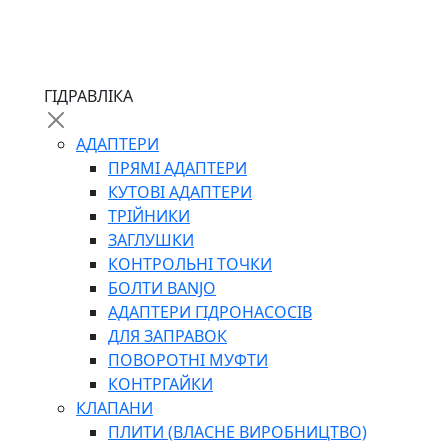
ЧЕРВ`ЯЧНІ
ГІДРАВЛІКА
СИЛОВІ
ДРОТЯНІ
АДАПТЕРИ
ПРУЖИННІ
ПРЯМІ АДАПТЕРИ
НЕЙЛОНОВІ
КУТОВІ АДАПТЕРИ
ПРОРЕЗИНЕНІ
ТРІЙНИКИ
АВТОТОВАРИ
ЗАГЛУШКИ
КОНТРОЛЬНІ ТОЧКИ
БОЛТИ BANJO
АДАПТЕРИ ГІДРОНАСОСІВ
ДЛЯ ЗАПРАВОК
ПОВОРОТНІ МУФТИ
КОНТРГАЙКИ
АВТОХІМІЯ
КЛАПАНИ
ДОМКРАТИ
ПЛИТИ (ВЛАСНЕ ВИРОБНИЦТВО)