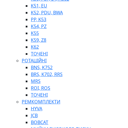
K51, EU
K52, PDU, BWA
PP, K53
ФІЛЬТРИ ДЛЯ ПАЛЬНОГО
K54, PZ
ПІДДОНИ ДЛЯ БОЧОК
K55
МОДУЛЬНІ АЗС
K59, Z8
МЕТРОЛОГІЧНЕ ОБЛАДНАННЯ
K62
ЛІЧИЛЬНИКИ І ВИТРАТОМІРИ ДЛЯ ПАЛЬНОГО
ТОЧЕНІ
КОТУШКИ ДЛЯ ШЛАНГІВ
РОТАЦІЙНІ
НАСОСИ ДЛЯ ПАЛЬНОГО
BNS, K752
МОБІЛЬНІ КОЛОНКИ ТА КОМПЛЕКТИ ЗАПРАВКИ
BRS, K702, RRS
СТАЦІОНАРНІ КОЛОНКИ
MRS
ПІСТОЛЕТИ
ROI, ROS
КОМПЛЕКТУЮЧІ ДЛЯ РУКАВІВ ВИСОКОГО ТИСКУ
ТОЧЕНІ
РЕМКОМПЛЕКТИ
HYVA
JCB
BOBCAT