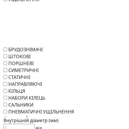
БРУДОЗНІМАЧІ
ШТОКОВІ
ПОРШНЕВІ
СИМЕТРИЧНІ
СТАТИЧНІ
НАПРАВЛЯЮЧІ
КІЛЬЦЯ
НАБОРИ КІЛЕЦЬ
САЛЬНИКИ
ПНЕВМАТИЧНІ УЩІЛЬНЕННЯ
РОТАЦІЙНІ
Внутрішній діаметр (мм)
РЕМКОМПЛЕКТИ
від