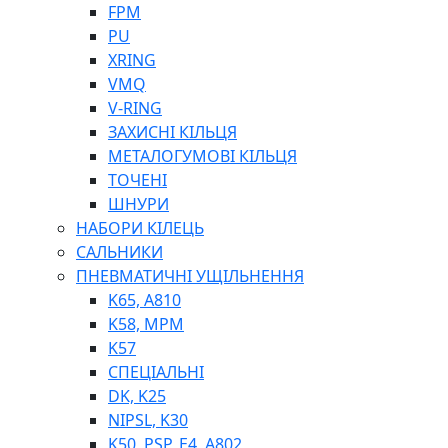
ШЛАНГИ, ТРУБКИ
FPM
ШПРИЦИ МАСТИЛЬНІ
PU
РУКАВА
XRING
VMQ
V-RING
ЗАХИСНІ КІЛЬЦЯ
МЕТАЛОГУМОВІ КІЛЬЦЯ
ТОЧЕНІ
ШНУРИ
НАБОРИ КІЛЕЦЬ
ТОСОЛ, АНТИФРИЗ
САЛЬНИКИ
ОЛИВА-ПАЛИВО
ПНЕВМАТИЧНІ УЩІЛЬНЕННЯ
ПОВІТРЯ-ВОДА
K65, A810
ДЛЯ ЗВАРЮВАННЯ
K58, MPM
НАПІРНО-ВСМОКТУЮЧІ
K57
АЗС
СПЕЦІАЛЬНІ
DK, K25
NIPSL, K30
K50, PSP, E4, A802