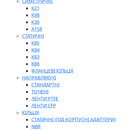
СИМЕТРИЧНІ
ШАРНІРНІ ПІДШИПНИКИ
K21
ВУХА ГІДРОЦИЛІНДРА
K98
ТРУБИ ХОНІНГОВАНІ
K36
ШТОКИ ХРОМОВАНІ
A158
МАСТИЛЬНЕ ОБЛАДНАННЯ
СТАТИЧНІ
K85
K84
K83
K86
ФЛАНЦЕВІ КІЛЬЦЯ
НАПРАВЛЯЮЧІ
СОЖ
СТАНДАРТНІ
ПІСТОЛЕТИ
ТОЧЕНІ
НАСОСИ ТА ПОМПИ
ЛЕНТИ PTFE
НАГНІТАЧІ
ЛЕНТИ CFP
МУФТИ (НАСАДКИ) ДЛЯ ШПРИЦІВ
КІЛЬЦЯ
МАСЛЯНКИ, ЛІЙКИ
СТАТИЧНІ (ПІД КОРПУСНІ АДАПТЕРИ)
ПРЕС-МАСЛЯНКИ
NBR