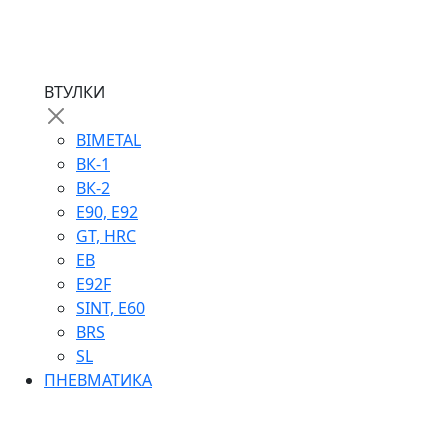
ВТУЛКИ
BIMETAL
ВК-1
ВК-2
Е90, E92
GT, HRC
EB
Е92F
SINT, E60
BRS
SL
ПНЕВМАТИКА