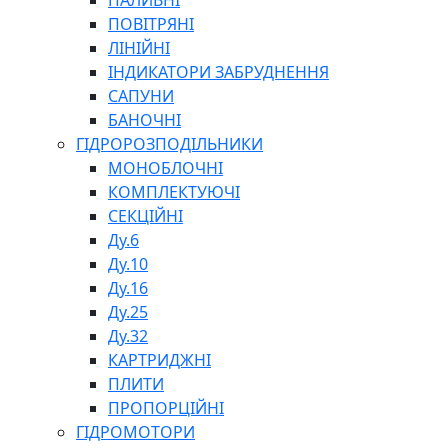
ПАЛИВНІ
ПОВІТРЯНІ
ЛІНІЙНІ
ІНДИКАТОРИ ЗАБРУДНЕННЯ
САПУНИ
БАНОЧНІ
СПЕЦІАЛЬНІ
ГІДРОРОЗПОДІЛЬНИКИ
ОЛИВИ
МОНОБЛОЧНІ
ГЕРМЕТИКИ
КОМПЛЕКТУЮЧІ
ЗМАЗКИ
СЕКЦІЙНІ
КЛЕЇ, ЦЕМЕНТИ, ЕПОКСИДКИ
Ду.6
РЕМОНТ ГІДРОЦИЛІНДРІВ
Ду.10
Ду.16
Ду.25
Ду.32
КАРТРИДЖНІ
ПЛИТИ
ПРОПОРЦІЙНІ
БОРЕКС, ЕО
ГІДРОМОТОРИ