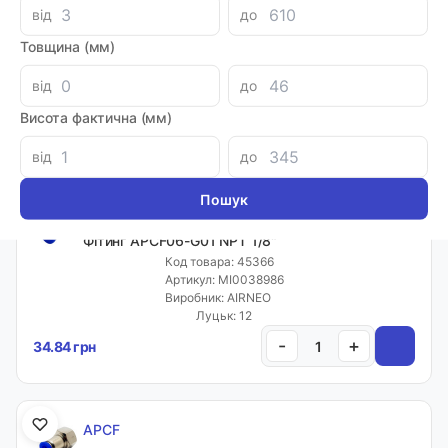
APCF
від
до
Фітинг APCF04-G02 4мм NPT 1/4"
Товщина (мм)
Код товара: 27165
Артикул: MI0046415
Виробник: AIRNEO
від
до
Луцьк: 9
Висота фактична (мм)
-
+
48.88 грн
від
до
APCF
Фітинг APCF06-G01 NPT 1/8"
Код товара: 45366
Артикул: MI0038986
Виробник: AIRNEO
Луцьк: 12
-
+
34.84 грн
APCF