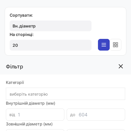
Сортувати:
Вн. діаметр
На сторінці:
20
Фільтр
APCF
Фітинг APCF04-G01 4мм NPT 1/8"
Категорії
Код товара: 27164
Артикул: MI0038985
Виробник: AIRNEO
виберіть категорію
Луцьк: 41
Внутрішній діаметр (мм)
-
+
33.28 грн
від
до
Зовнішній діаметр (мм)