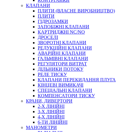
КОНТРГАЙКИ
МУФТИ
КЛАПАНИ
ХОМУТИ
ПЛИТИ (ВЛАСНЕ ВИРОБНИЦТВО)
ПЛИТИ
ГІДРОЗАМКИ
ЗАПОБІЖНІ КЛАПАНИ
КАРТРИДЖНІ NC/NO
ДРОСЕЛІ
ЗВОРОТНІ КЛАПАНИ
РЕДУКЦІЙНІ КЛАПАНИ
АВАРІЙНІ КЛАПАНИ
ЧЕРВ`ЯЧНІ
ГАЛЬМІВНІ КЛАПАНИ
СИЛОВІ
РЕГУЛЯТОРИ ВИТРАТ
ДІЛЬНИКИ ПОТОКУ
ДРОТЯНІ
РЕЛЕ ТИСКУ
ПРУЖИННІ
КЛАПАНИ ПЕРЕКИДАННЯ ПЛУГА
НЕЙЛОНОВІ
КІНЦЕВІ ВИМИКАЧІ
ПРОРЕЗИНЕНІ
СПЕЦІАЛЬНІ КЛАПАНИ
АВТОТОВАРИ
КОМПЕНСАТОРИ ТИСКУ
КРАНИ, ДИВЕРТОРИ
2-Х ЛІНІЙНІ
3-Х ЛІНІЙНІ
4-Х ЛІНІЙНІ
6-ТИ ЛІНІЙНІ
МАНОМЕТРИ