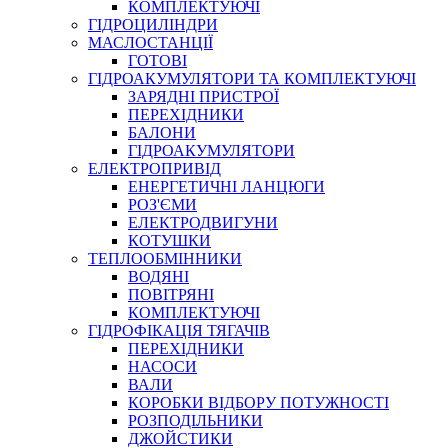
КОМПЛЕКТУЮЧІ
ГІДРОЦИЛІНДРИ
МАСЛОСТАНЦІЇ
ГОТОВІ
ГІДРОАКУМУЛЯТОРИ ТА КОМПЛЕКТУЮЧІ
СПЕЦІАЛЬНІ
ЗАРЯДНІ ПРИСТРОЇ
ОЛИВИ
ПЕРЕХІДНИКИ
БАЛОНИ
ГЕРМЕТИКИ
ГІДРОАКУМУЛЯТОРИ
ЗМАЗКИ
ЕЛЕКТРОПРИВІД
КЛЕЇ, ЦЕМЕНТИ, ЕПОКСИДКИ
ЕНЕРГЕТИЧНІ ЛАНЦЮГИ
РЕМОНТ ГІДРОЦИЛІНДРІВ
РОЗ'ЄМИ
ЕЛЕКТРОДВИГУНИ
КОТУШКИ
ТЕПЛООБМІННИКИ
ВОДЯНІ
ПОВІТРЯНІ
КОМПЛЕКТУЮЧІ
ГІДРОФІКАЦІЯ ТЯГАЧІВ
ПЕРЕХІДНИКИ
НАСОСИ
БОРЕКС, ЕО
ВАЛИ
КОРОБКИ ВІДБОРУ ПОТУЖНОСТІ
РОЗПОДІЛЬНИКИ
ДЖОЙСТИКИ