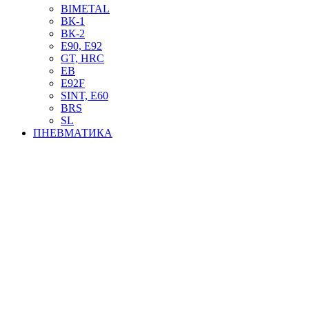
BIMETAL
ВК-1
ВК-2
Е90, E92
GT, HRC
EB
Е92F
SINT, E60
BRS
SL
ПНЕВМАТИКА