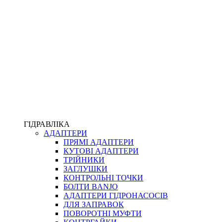
ПІСТОЛЕТИ
КОМПЛЕКТУЮЧІ ДЛЯ РУКАВІВ ВИСОКОГО ТИСКУ
КП
ВЕРСТАТИ
ФІТИНГИ ДІАГНОСТИЧНІ
ГІДРАВЛІКА
АДАПТЕРИ
АКСЕСУАРИ
ПРЯМІ АДАПТЕРИ
ТРУБКИ ТА КОМПЛЕКТУЮЧІ
КУТОВІ АДАПТЕРИ
ФІТИНГИ ГІДРАВЛІЧНІ
ТРІЙНИКИ
ФІТИНГИ КОНДИЦІОНЕРНІ
ЗАГЛУШКИ
ЗАХИСТ РУКАВІВ
КОНТРОЛЬНІ ТОЧКИ
ФІТИНГИ KARCHER
БОЛТИ BANJO
ФІТИНГИ НА ПІДЙОМ КАБІНИ
АДАПТЕРИ ГІДРОНАСОСІВ
РУКАВА
ДЛЯ ЗАПРАВОК
КОНЕКТОРИ
ПОВОРОТНІ МУФТИ