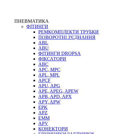
ПНЕВМАТИКА
ФІТИНГИ
РЕМКОМПЛЕКТИ ТРУБКИ
ПОВОРОТНІ З'ЄДНАННЯ
ABL
ABU
ФІТИНГИ DROPSA
ФІКСАТОРИ
ABC
APC, MPC
APL, MPL
APCF
APU, APG
APE, APEG, APEW
APB, APD, APX
APY, APW
EPK
APZ
EMM
APV
КОНЕКТОРИ