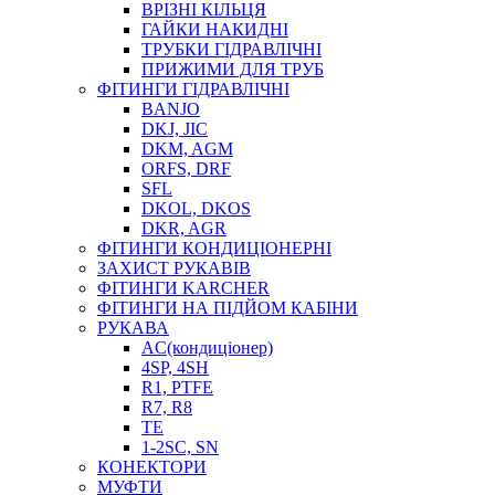
ВРІЗНІ КІЛЬЦЯ
ГАЙКИ НАКИДНІ
ТРУБКИ ГІДРАВЛІЧНІ
ПРИЖИМИ ДЛЯ ТРУБ
ФІТИНГИ ГІДРАВЛІЧНІ
BANJO
DKJ, JIC
DKM, AGM
ORFS, DRF
SFL
DKOL, DKOS
DKR, AGR
ФІТИНГИ КОНДИЦІОНЕРНІ
ЗАХИСТ РУКАВІВ
ФІТИНГИ KARCHER
ФІТИНГИ НА ПІДЙОМ КАБІНИ
РУКАВА
AC(кондиціонер)
4SP, 4SH
R1, PTFE
R7, R8
TE
1-2SC, SN
КОНЕКТОРИ
МУФТИ