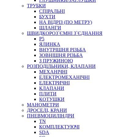
ГЛУШНИКИ/ЗАГЛУШКИ
ТРУБКИ
СПІРАЛЬНІ
БУХТИ
НА ВІДРІЗ (ПО МЕТРУ)
ШЛАНГИ
ШВИДКОРОЗ`ЄМНІ З`ЄДНАННЯ
P5
ЯЛИНКА
ВНУТРІШНЯ РІЗЬБА
ЗОВНІШНЯ РІЗЬБА
З ПРУЖИНОЮ
РОЗПОДІЛЬНИКИ, КЛАПАНИ
МЕХАНІЧНІ
ЕЛЕКТРОМЕХАНІЧНІ
ЕЛЕКТРИЧНІ
КЛАПАНИ
ПЛИТИ
КОТУШКИ
МАНОМЕТРИ
ДРОСЕЛІ, КРАНИ
ПНЕВМОЦИЛІНДРИ
TN
КОМПЛЕКТУЮЧІ
SDA