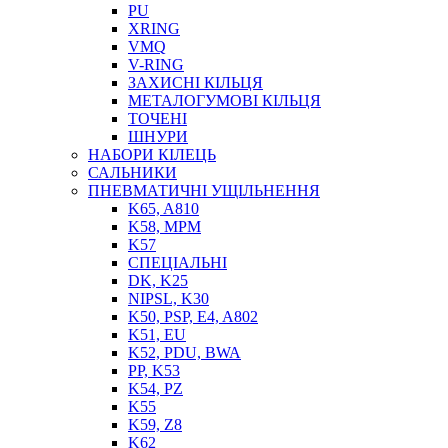
PU
XRING
VMQ
V-RING
ЗАХИСНІ КІЛЬЦЯ
МЕТАЛОГУМОВІ КІЛЬЦЯ
СОЖ
ТОЧЕНІ
ПІСТОЛЕТИ
ШНУРИ
НАСОСИ ТА ПОМПИ
НАБОРИ КІЛЕЦЬ
НАГНІТАЧІ
САЛЬНИКИ
МУФТИ (НАСАДКИ) ДЛЯ ШПРИЦІВ
ПНЕВМАТИЧНІ УЩІЛЬНЕННЯ
МАСЛЯНКИ, ЛІЙКИ
K65, A810
ПРЕС-МАСЛЯНКИ
K58, MPM
ШЛАНГИ, ТРУБКИ
K57
СПЕЦІАЛЬНІ
ШПРИЦИ МАСТИЛЬНІ
DK, K25
РУКАВА
NIPSL, K30
K50, PSP, E4, A802
K51, EU
K52, PDU, BWA
PP, K53
K54, PZ
K55
K59, Z8
K62