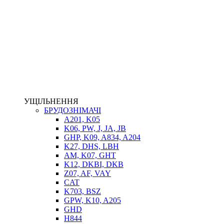
НАСОСИ-ДОЗАТОРИ
ГІДРОЦИЛІНДРИ
МАСЛОСТАНЦІЇ
ГІДРОАКУМУЛЯТОРИ ТА КОМПЛЕКТУЮЧІ
ЕЛЕКТРОПРИВІД
ТЕПЛООБМІННИКИ
ГІДРОФІКАЦІЯ ТЯГАЧІВ
КОНТРОЛЬНО-ВИМІРЮВАЛЬНА АПАРАТУРА
РОТАТОРИ
ЛЕБІДКИ
УЩІЛЬНЕННЯ
ВТУЛКИ
БРУДОЗНІМАЧІ
A201, K05
K06, PW, J, JA, JB
GHP, K09, A834, A204
K27, DHS, LBH
AM, K07, GHT
K12, DKBI, DKB
Z07, AF, VAY
CAT
K703, BSZ
BIMETAL
GPW, K10, A205
ВК-1
GHD
ВК-2
H844
Е90, E92