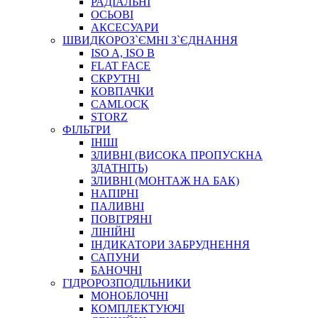
РАДІАЛЬНІ
ОСЬОВІ
АКСЕСУАРИ
АВТОХІМІЯ
ШВИДКОРОЗ`ЄМНІ З`ЄДНАННЯ
ДОМКРАТИ
ISO A, ISO B
НАБОРИ ЗАПОБІЖНИКІВ, КЛЕМ, АКСЕСУАРІВ
FLAT FACE
НАСОСИ, КОМПРЕСОРИ, МАНОМЕТРИ
СКРУТНІ
ПАСТА, АНТИСЕПТИК
КОВПАЧКИ
ІНСТРУМЕНТ
CAMLOCK
STORZ
ФІЛЬТРИ
ІНШІ
ЗЛИВНІ (ВИСОКА ПРОПУСКНА
ЗДАТНІТЬ)
ЗЛИВНІ (МОНТАЖ НА БАК)
НАПІРНІ
ПАЛИВНІ
ПОВІТРЯНІ
САДОВИЙ ІНВЕНТАР
ЛІНІЙНІ
ЕЛЕКТРИЧНІ ПРИЛАДИ
ІНДИКАТОРИ ЗАБРУДНЕННЯ
ПАЛЬНИКИ, ПАЯЛЬНИКИ, ПАЯЛЬНІ ЛАМПИ
САПУНИ
ІНСТРУМЕНТИ ДЛЯ ЕЛЕКТРИКА
БАНОЧНІ
ЕЛЕКТРОІНСТРУМЕНТИ
ГІДРОРОЗПОДІЛЬНИКИ
ЗАМКИ І КОМПЛЕКТУЮЧІ
МОНОБЛОЧНІ
КОМПЛЕКТУЮЧІ
ІНСТРУМЕНТИ ДЛЯ ЗВАРЮВАННЯ, АКСЕСУАРИ