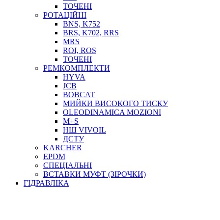
ТОСОЛ, АНТИФРИЗ
ТОЧЕНІ
ОЛИВА-ПАЛИВО
РОТАЦІЙНІ
BNS, K752
ПОВІТРЯ-ВОДА
BRS, K702, RRS
ДЛЯ ЗВАРЮВАННЯ
MRS
НАПІРНО-ВСМОКТУЮЧІ
ROI, ROS
АЗС
ТОЧЕНІ
РЕМКОМПЛЕКТИ
HYVA
JCB
BOBCAT
МИЙКИ ВИСОКОГО ТИСКУ
OLEODINAMICA MOZIONI
M+S
НШ VIVOIL
ДСТУ
ФІЛЬТРИ ДЛЯ ПАЛЬНОГО
KARCHER
ПІДДОНИ ДЛЯ БОЧОК
EPDM
МОДУЛЬНІ АЗС
СПЕЦІАЛЬНІ
МЕТРОЛОГІЧНЕ ОБЛАДНАННЯ
ВСТАВКИ МУФТ (ЗІРОЧКИ)
ЛІЧИЛЬНИКИ І ВИТРАТОМІРИ ДЛЯ ПАЛЬНОГО
ГІДРАВЛІКА
КОТУШКИ ДЛЯ ШЛАНГІВ
НАСОСИ ДЛЯ ПАЛЬНОГО
МОБІЛЬНІ КОЛОНКИ ТА КОМПЛЕКТИ ЗАПРАВКИ
СТАЦІОНАРНІ КОЛОНКИ