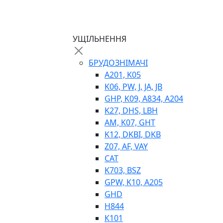
ТЕПЛООБМІННИКИ
ГІДРОФІКАЦІЯ ТЯГАЧІВ
КОНТРОЛЬНО-ВИМІРЮВАЛЬНА АПАРАТ
РОТАТОРИ
УЩІЛЬНЕННЯ
ЛЕБІДКИ
ВТУЛКИ
БРУДОЗНІМАЧІ
A201, K05
K06, PW, J, JA, JB
GHP, K09, A834, A204
K27, DHS, LBH
AM, K07, GHT
K12, DKBI, DKB
Z07, AF, VAY
BIMETAL
CAT
ВК-1
K703, BSZ
ВК-2
GPW, K10, A205
Е90, E92
GHD
GT, HRC
H844
EB
К101
Е92F