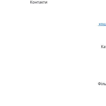
Контакти
кош
Ка
Філ