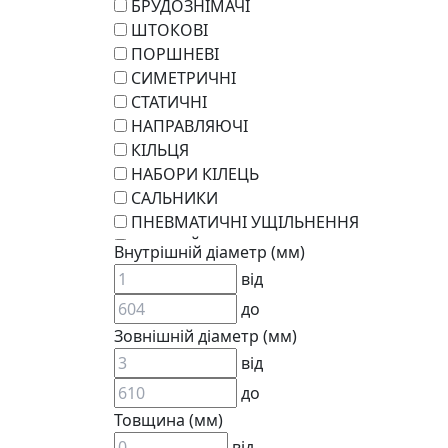
БРУДОЗНІМАЧІ
ШТОКОВІ
ПОРШНЕВІ
СИМЕТРИЧНІ
СТАТИЧНІ
НАПРАВЛЯЮЧІ
КІЛЬЦЯ
НАБОРИ КІЛЕЦЬ
САЛЬНИКИ
ПНЕВМАТИЧНІ УЩІЛЬНЕННЯ
РОТАЦІЙНІ
Внутрішній діаметр (мм)
РЕМКОМПЛЕКТИ
від
KARCHER
до
EPDM
Зовнішній діаметр (мм)
СПЕЦІАЛЬНІ
від
ВСТАВКИ МУФТ (ЗІРОЧКИ)
ГІДРАВЛІКА
до
Товщина (мм)
від