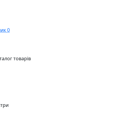
ик
0
талог товарів
ьтри