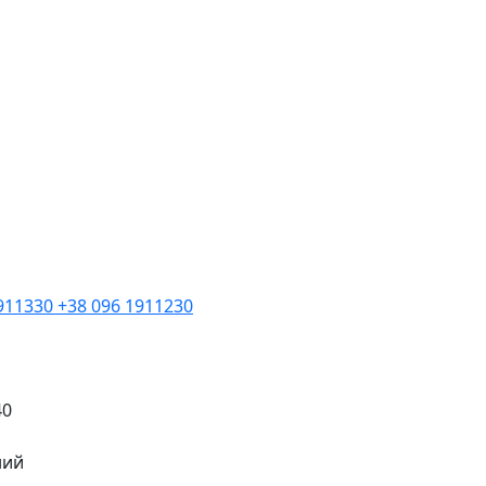
1911330
+38 096 1911230
40
ний