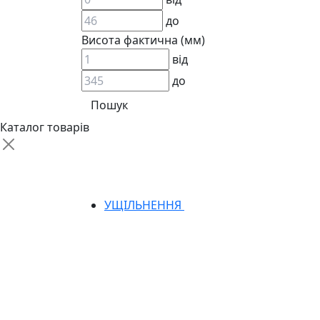
до
Висота фактична (мм)
від
до
АДАПТЕРИ
КЛАПАНИ
КРАНИ, ДИВЕРТОРИ
Каталог товарів
МАНОМЕТРИ
ШВИДКОРОЗ`ЄМНІ З`ЄДНАННЯ
ФІЛЬТРИ
ГІДРОРОЗПОДІЛЬНИКИ
ГІДРОМОТОРИ
УЩІЛЬНЕННЯ
ГІДРОНАСОСИ
НАСОСИ-ДОЗАТОРИ
ГІДРОЦИЛІНДРИ
МАСЛОСТАНЦІЇ
ГІДРОАКУМУЛЯТОРИ ТА КОМПЛЕКТУЮЧ
ЕЛЕКТРОПРИВІД