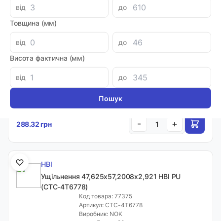
від
до
-
+
288.32 грн
Товщина (мм)
від
до
HBI
Висота фактична (мм)
Ущільнення 44,45х57,9882х2,921 HBI PU (CTC-
6J9178)
від
до
Код товара: 77391
Артикул: CTC-6J9178
Виробник: NOK
Луцьк: 20
-
+
288.32 грн
HBI
Ущільнення 47,625х57,2008х2,921 HBI PU
(CTC-4T6778)
Код товара: 77375
Артикул: CTC-4T6778
Виробник: NOK