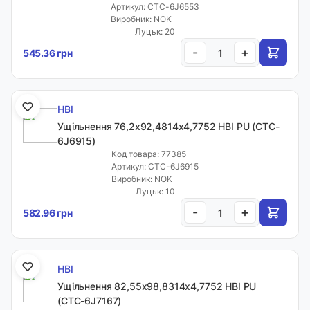
Артикул: CTC-6J6553
Виробник: NOK
Луцьк: 20
-
+
545.36 грн
HBI
Ущільнення 76,2х92,4814х4,7752 HBI PU (CTC-
6J6915)
Код товара: 77385
Артикул: CTC-6J6915
Виробник: NOK
Луцьк: 10
-
+
582.96 грн
HBI
Ущільнення 82,55х98,8314х4,7752 HBI PU
(CTC-6J7167)