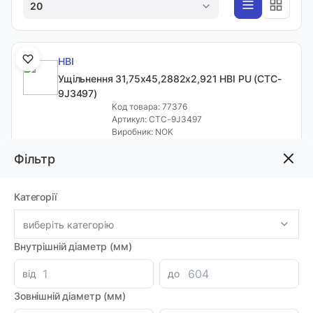
20
HBI
Ущільнення 31,75х45,2882х2,921 HBI PU (CTC-
9J3497)
Код товара: 77376
Артикул: CTC-9J3497
Виробник: NOK
Луцьк: 20
Фільтр
-
+
288.32 грн
Категорії
HBI
виберіть категорію
Ущільнення 38,1х51,6382х2,921 HBI PU (CTC-
Внутрішній діаметр (мм)
6J9733)
Код товара: 77392
від
до
Артикул: CTC-6J9733
Виробник: NOK
Зовнішній діаметр (мм)
Луцьк: 19