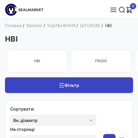
0
Головна
/
Каталог
/
УЩІЛЬНЕННЯ
/
ШТОКОВІ
/
HBI
HBI
HBI
FR200
Фільтр
Сортувати:
Вн. діаметр
На сторінці: