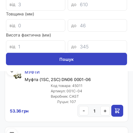
від
до
МУФТИ
Товщина (мм)
Муфта (1SC, 1SN, 2SC) DN06 0000-06
Код товара: 31832
від
до
Артикул: 0028-04
Виробник: CAST
Висота фактична (мм)
Луцьк: 143
-
+
від
до
37.44 грн
МУФТИ
Муфта (1SC, 2SC) DN06 0001-06
Код товара: 45011
Артикул: 001C-04
Виробник: CAST
Луцьк: 107
-
+
53.36 грн