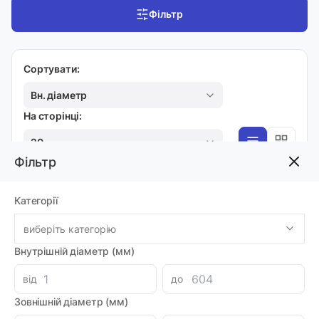
Фільтр
Сортувати:
Вн. діаметр
На сторінці:
20
Фільтр
МУФТИ
Категорії
Муфта (1-2SC) DN08 0001-08
виберіть категорію
Код товара: 05413
Артикул: 001C-05
Внутрішній діаметр (мм)
Луцьк: 22
-
+
від
до
57.60 грн
Зовнішній діаметр (мм)