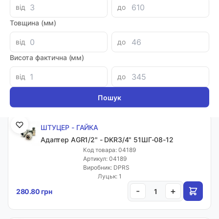
від
до
Товщина (мм)
ШТУЦЕР - ГАЙКА
Адаптер AGR1/2" - DKR1/2" 51ШГ-08-08
від
до
Код товара: 44818
Артикул: 8MBSPP-8FBSPPX
Висота фактична (мм)
Виробник: GATES
Луцьк: 14
від
до
-
+
133.20 грн
ШТУЦЕР - ГАЙКА
Адаптер AGR1/2" - DKR3/4" 51ШГ-08-12
Код товара: 04189
Артикул: 04189
Виробник: DPRS
Луцьк: 1
-
+
280.80 грн