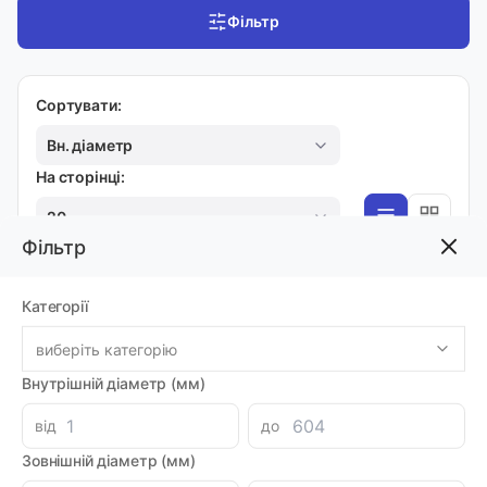
Фільтр
Сортувати:
Вн. діаметр
На сторінці:
20
Фільтр
ШТУЦЕР - ГАЙКА
Категорії
Адаптер AGR1" - DKR3/4" 51ШГ-16-12
виберіть категорію
Код товара: 23555
Артикул: A11731612
Внутрішній діаметр (мм)
Виробник: DICSA
Луцьк: 4
від
до
-
+
624.48 грн
Зовнішній діаметр (мм)