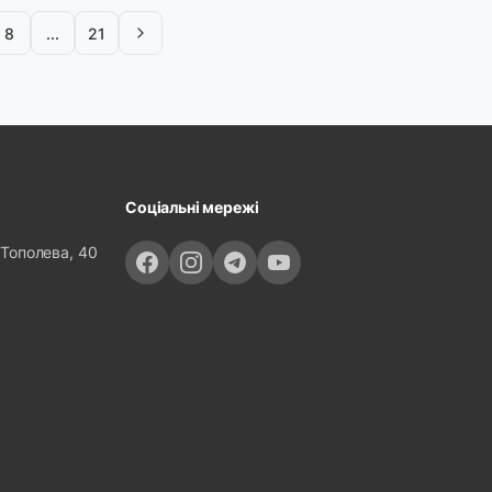
8
...
21
Соціальні мережі
 Тополева, 40