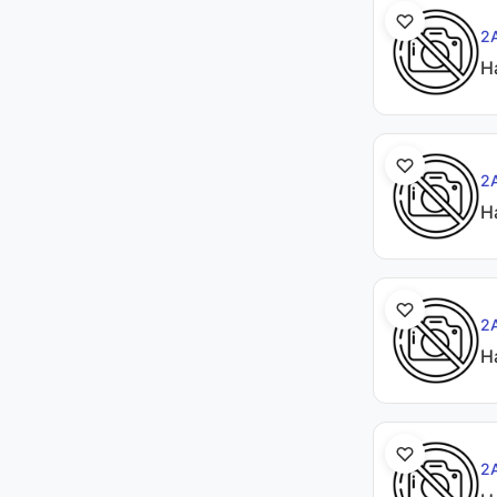
2
Н
2
Н
2
Н
2