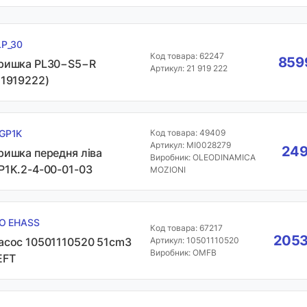
LP_30
Код товара: 62247
8599
ришка PL30−S5−R
Артикул: 21 919 222
21919222)
GP1K
Код товара: 49409
Артикул: MI0028279
249
ришка передня ліва
Виробник: OLEODINAMICA
P1K.2-4-00-01-03
MOZIONI
SO EHASS
Код товара: 67217
2053
асос 10501110520 51cm3
Артикул: 10501110520
Виробник: OMFB
EFT