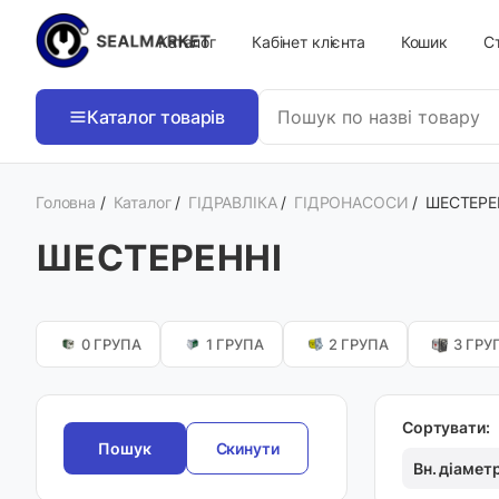
Каталог
Кабінет клієнта
Кошик
Ст
Каталог товарів
Головна
/
Каталог
/
ГІДРАВЛІКА
/
ГІДРОНАСОСИ
/
ШЕСТЕРЕ
ШЕСТЕРЕННІ
0 ГРУПА
1 ГРУПА
2 ГРУПА
3 ГРУ
Сортувати:
Скинути
Вн. діамет