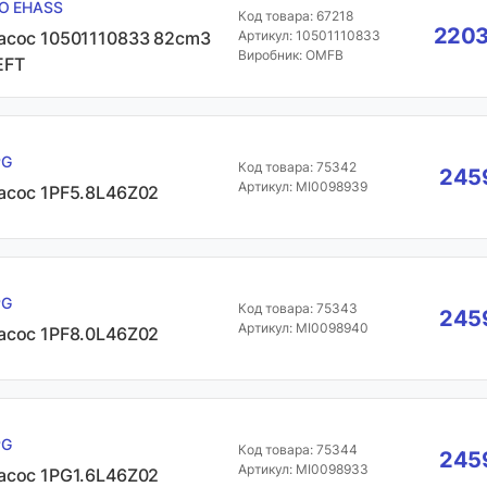
SO EHASS
Код товара: 67218
2203
асос 10501110833 82cm3
Артикул: 10501110833
Виробник: OMFB
EFT
PG
Код товара: 75342
2459
Артикул: MI0098939
асос 1PF5.8L46Z02
PG
Код товара: 75343
2459
Артикул: MI0098940
асос 1PF8.0L46Z02
PG
Код товара: 75344
2459
Артикул: MI0098933
асос 1PG1.6L46Z02