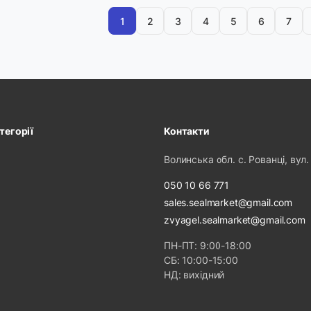
1
2
3
4
5
6
7
тегорії
Контакти
Волинська обл. с. Рованці, вул.
050 10 66 771
sales.sealmarket@gmail.com
zvyagel.sealmarket@gmail.com
ПН-ПТ: 9:00-18:00
СБ: 10:00-15:00
НД: вихідний