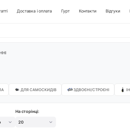
атті
Доставка і оплата
Гурт
Контакти
Відгуки
ННІ
ПА
ДЛЯ САМОСКИДІВ
ЗДВОЄНІ/СТРОЄНІ
І
На сторінці:
р
20