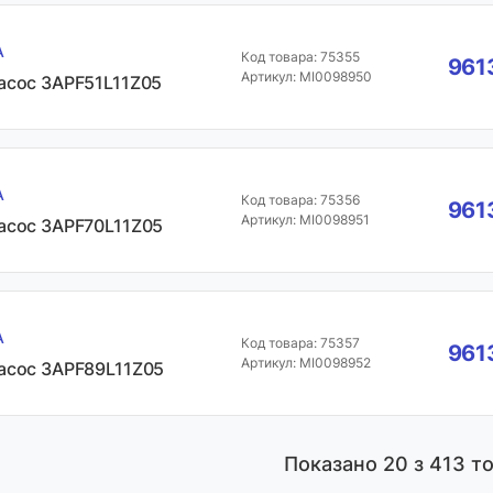
A
Код товара: 75355
961
Артикул: MI0098950
асос 3APF51L11Z05
A
Код товара: 75356
961
Артикул: MI0098951
асос 3APF70L11Z05
A
Код товара: 75357
961
Артикул: MI0098952
асос 3APF89L11Z05
Показано
20
з 413 то