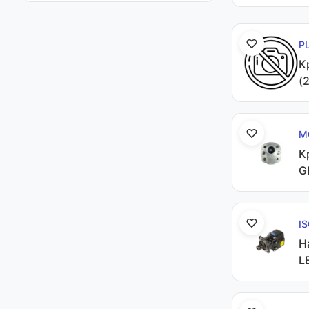
P
К
(
M
К
G
I
Н
L