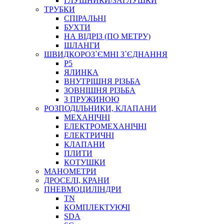
ГЛУШНИКИ/ЗАГЛУШКИ
ТРУБКИ
СПІРАЛЬНІ
БУХТИ
НА ВІДРІЗ (ПО МЕТРУ)
ШЛАНГИ
ШВИДКОРОЗ`ЄМНІ З`ЄДНАННЯ
P5
ЯЛИНКА
ВНУТРІШНЯ РІЗЬБА
ЗОВНІШНЯ РІЗЬБА
З ПРУЖИНОЮ
РОЗПОДІЛЬНИКИ, КЛАПАНИ
МЕХАНІЧНІ
ЕЛЕКТРОМЕХАНІЧНІ
ЕЛЕКТРИЧНІ
КЛАПАНИ
ПЛИТИ
КОТУШКИ
МАНОМЕТРИ
ДРОСЕЛІ, КРАНИ
ПНЕВМОЦИЛІНДРИ
TN
КОМПЛЕКТУЮЧІ
SDA