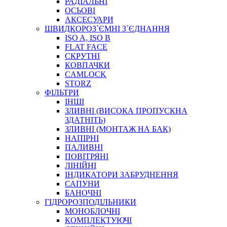
РАДІАЛЬНІ
ОСЬОВІ
АКСЕСУАРИ
АВТОХІМІЯ
ШВИДКОРОЗ`ЄМНІ З`ЄДНАННЯ
ДОМКРАТИ
ISO A, ISO B
НАБОРИ ЗАПОБІЖНИКІВ, КЛЕМ, АКСЕСУАРІВ
FLAT FACE
НАСОСИ, КОМПРЕСОРИ, МАНОМЕТРИ
СКРУТНІ
ПАСТА, АНТИСЕПТИК
КОВПАЧКИ
ІНСТРУМЕНТ
CAMLOCK
STORZ
ФІЛЬТРИ
ІНШІ
ЗЛИВНІ (ВИСОКА ПРОПУСКНА
ЗДАТНІТЬ)
ЗЛИВНІ (МОНТАЖ НА БАК)
НАПІРНІ
ПАЛИВНІ
ПОВІТРЯНІ
САДОВИЙ ІНВЕНТАР
ЛІНІЙНІ
ЕЛЕКТРИЧНІ ПРИЛАДИ
ІНДИКАТОРИ ЗАБРУДНЕННЯ
ПАЛЬНИКИ, ПАЯЛЬНИКИ, ПАЯЛЬНІ ЛАМПИ
САПУНИ
ІНСТРУМЕНТИ ДЛЯ ЕЛЕКТРИКА
БАНОЧНІ
ЕЛЕКТРОІНСТРУМЕНТИ
ГІДРОРОЗПОДІЛЬНИКИ
ЗАМКИ І КОМПЛЕКТУЮЧІ
МОНОБЛОЧНІ
КОМПЛЕКТУЮЧІ
ІНСТРУМЕНТИ ДЛЯ ЗВАРЮВАННЯ, АКСЕСУАРИ