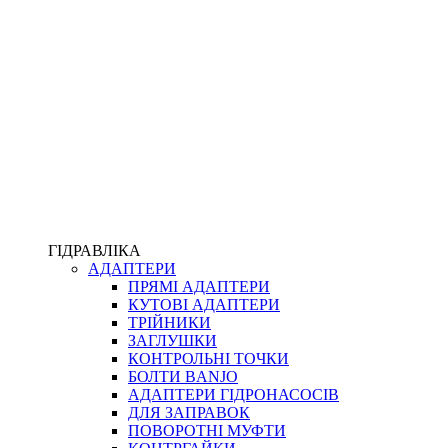
ПІСТОЛЕТИ
КОМПЛЕКТУЮЧІ ДЛЯ РУКАВІВ ВИСОКОГО ТИСКУ
КП
ВЕРСТАТИ
ФІТИНГИ ДІАГНОСТИЧНІ
ГІДРАВЛІКА
АДАПТЕРИ
АКСЕСУАРИ
ПРЯМІ АДАПТЕРИ
ТРУБКИ ТА КОМПЛЕКТУЮЧІ
КУТОВІ АДАПТЕРИ
ФІТИНГИ ГІДРАВЛІЧНІ
ТРІЙНИКИ
ФІТИНГИ КОНДИЦІОНЕРНІ
ЗАГЛУШКИ
ЗАХИСТ РУКАВІВ
КОНТРОЛЬНІ ТОЧКИ
ФІТИНГИ KARCHER
БОЛТИ BANJO
ФІТИНГИ НА ПІДЙОМ КАБІНИ
АДАПТЕРИ ГІДРОНАСОСІВ
РУКАВА
ДЛЯ ЗАПРАВОК
КОНЕКТОРИ
ПОВОРОТНІ МУФТИ