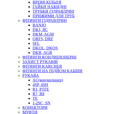
ВРІЗНІ КІЛЬЦЯ
ГАЙКИ НАКИДНІ
ТРУБКИ ГІДРАВЛІЧНІ
ПРИЖИМИ ДЛЯ ТРУБ
ФІТИНГИ ГІДРАВЛІЧНІ
BANJO
DKJ, JIC
DKM, AGM
ORFS, DRF
SFL
DKOL, DKOS
DKR, AGR
ФІТИНГИ КОНДИЦІОНЕРНІ
ЗАХИСТ РУКАВІВ
ФІТИНГИ KARCHER
ФІТИНГИ НА ПІДЙОМ КАБІНИ
РУКАВА
AC(кондиціонер)
4SP, 4SH
R1, PTFE
R7, R8
TE
1-2SC, SN
КОНЕКТОРИ
МУФТИ