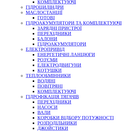
КОМПЛЕКТУЮЧІ
ГІДРОЦИЛІНДРИ
МАСЛОСТАНЦІЇ
ГОТОВІ
ГІДРОАКУМУЛЯТОРИ ТА КОМПЛЕКТУЮЧІ
СПЕЦІАЛЬНІ
ЗАРЯДНІ ПРИСТРОЇ
ОЛИВИ
ПЕРЕХІДНИКИ
БАЛОНИ
ГЕРМЕТИКИ
ГІДРОАКУМУЛЯТОРИ
ЗМАЗКИ
ЕЛЕКТРОПРИВІД
КЛЕЇ, ЦЕМЕНТИ, ЕПОКСИДКИ
ЕНЕРГЕТИЧНІ ЛАНЦЮГИ
РЕМОНТ ГІДРОЦИЛІНДРІВ
РОЗ'ЄМИ
ЕЛЕКТРОДВИГУНИ
КОТУШКИ
ТЕПЛООБМІННИКИ
ВОДЯНІ
ПОВІТРЯНІ
КОМПЛЕКТУЮЧІ
ГІДРОФІКАЦІЯ ТЯГАЧІВ
ПЕРЕХІДНИКИ
НАСОСИ
БОРЕКС, ЕО
ВАЛИ
КОРОБКИ ВІДБОРУ ПОТУЖНОСТІ
РОЗПОДІЛЬНИКИ
ДЖОЙСТИКИ