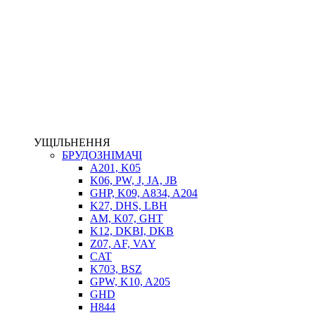
НАСОСИ-ДОЗАТОРИ
ГІДРОЦИЛІНДРИ
МАСЛОСТАНЦІЇ
ГІДРОАКУМУЛЯТОРИ ТА КОМПЛЕКТУЮЧІ
ЕЛЕКТРОПРИВІД
ТЕПЛООБМІННИКИ
ГІДРОФІКАЦІЯ ТЯГАЧІВ
КОНТРОЛЬНО-ВИМІРЮВАЛЬНА АПАРАТУРА
РОТАТОРИ
ЛЕБІДКИ
УЩІЛЬНЕННЯ
ВТУЛКИ
БРУДОЗНІМАЧІ
A201, K05
K06, PW, J, JA, JB
GHP, K09, A834, A204
K27, DHS, LBH
AM, K07, GHT
K12, DKBI, DKB
Z07, AF, VAY
CAT
K703, BSZ
BIMETAL
GPW, K10, A205
ВК-1
GHD
ВК-2
H844
Е90, E92