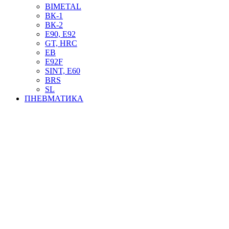
BIMETAL
ВК-1
ВК-2
Е90, E92
GT, HRC
EB
Е92F
SINT, E60
BRS
SL
ПНЕВМАТИКА