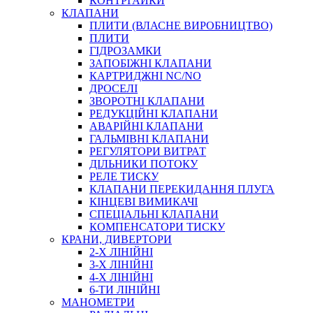
КОНТРГАЙКИ
МУФТИ
КЛАПАНИ
ХОМУТИ
ПЛИТИ (ВЛАСНЕ ВИРОБНИЦТВО)
ПЛИТИ
ГІДРОЗАМКИ
ЗАПОБІЖНІ КЛАПАНИ
КАРТРИДЖНІ NC/NO
ДРОСЕЛІ
ЗВОРОТНІ КЛАПАНИ
РЕДУКЦІЙНІ КЛАПАНИ
АВАРІЙНІ КЛАПАНИ
ЧЕРВ`ЯЧНІ
ГАЛЬМІВНІ КЛАПАНИ
СИЛОВІ
РЕГУЛЯТОРИ ВИТРАТ
ДІЛЬНИКИ ПОТОКУ
ДРОТЯНІ
РЕЛЕ ТИСКУ
ПРУЖИННІ
КЛАПАНИ ПЕРЕКИДАННЯ ПЛУГА
НЕЙЛОНОВІ
КІНЦЕВІ ВИМИКАЧІ
ПРОРЕЗИНЕНІ
СПЕЦІАЛЬНІ КЛАПАНИ
АВТОТОВАРИ
КОМПЕНСАТОРИ ТИСКУ
КРАНИ, ДИВЕРТОРИ
2-Х ЛІНІЙНІ
3-Х ЛІНІЙНІ
4-Х ЛІНІЙНІ
6-ТИ ЛІНІЙНІ
МАНОМЕТРИ