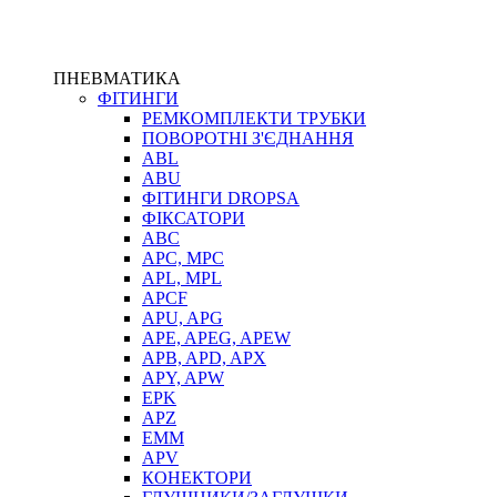
ПНЕВМАТИКА
ФІТИНГИ
РЕМКОМПЛЕКТИ ТРУБКИ
ПОВОРОТНІ З'ЄДНАННЯ
ABL
ABU
ФІТИНГИ DROPSA
ФІКСАТОРИ
ABC
APC, MPC
APL, MPL
APCF
APU, APG
APE, APEG, APEW
APB, APD, APX
APY, APW
EPK
APZ
EMM
APV
КОНЕКТОРИ