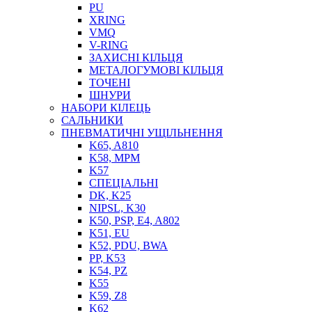
PU
XRING
VMQ
V-RING
ЗАХИСНІ КІЛЬЦЯ
МЕТАЛОГУМОВІ КІЛЬЦЯ
СОЖ
ТОЧЕНІ
ПІСТОЛЕТИ
ШНУРИ
НАСОСИ ТА ПОМПИ
НАБОРИ КІЛЕЦЬ
НАГНІТАЧІ
САЛЬНИКИ
МУФТИ (НАСАДКИ) ДЛЯ ШПРИЦІВ
ПНЕВМАТИЧНІ УЩІЛЬНЕННЯ
МАСЛЯНКИ, ЛІЙКИ
K65, A810
ПРЕС-МАСЛЯНКИ
K58, MPM
ШЛАНГИ, ТРУБКИ
K57
СПЕЦІАЛЬНІ
ШПРИЦИ МАСТИЛЬНІ
DK, K25
РУКАВА
NIPSL, K30
K50, PSP, E4, A802
K51, EU
K52, PDU, BWA
PP, K53
K54, PZ
K55
K59, Z8
K62