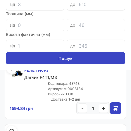
від
до
РЕЛЕ ТИСКУ
Товщина (мм)
Датчик F4SP1/M3
Код товара: 48744
від
до
Артикул: MI0008133
Виробник: FOX
Висота фактична (мм)
Доставка 1-2 дні
-
+
1594.84 грн
від
до
РЕЛЕ ТИСКУ
Датчик F4T1/M3
Код товара: 48748
Артикул: MI0008134
Виробник: FOX
Доставка 1-2 дні
-
+
1594.84 грн