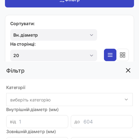
Сортувати:
Вн. діаметр
На сторінці:
20
Фільтр
РЕЛЕ ТИСКУ
Категорії
Датчик F4R2/M3
Код товара: 48742
виберіть категорію
Артикул: MI0008132
Виробник: FOX
Внутрішній діаметр (мм)
Доставка 1-2 дні
-
+
1562.08 грн
від
до
Зовнішній діаметр (мм)