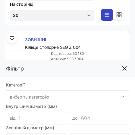
На сторінці:
20
ЗОВНІШНІ
Кільце стопорне SEG Z 004
Код товара: 53480
Артикул: SEGZ004
Луцьк: 69
Фільтр
-
+
0.80 грн
Категорії
виберіть категорію
ЗОВНІШНІ
Внутрішній діаметр (мм)
Кільце стопорне SEG Z 005
Код товара: 53481
від
до
Артикул: SEGZ005
Луцьк: 64
Зовнішній діаметр (мм)
-
+
0.96 грн