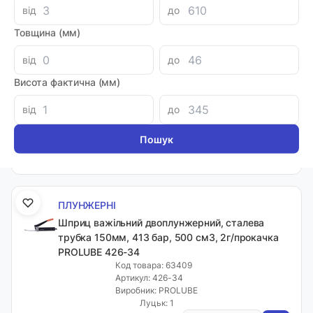
від
до
Товщина (мм)
ПЛУНЖЕРНІ
від
до
Шприц важільний двоплунжерний G2, 413 бар,
42631
Висота фактична (мм)
Код товара: 43817
Артикул: 42631
від
до
Виробник: GROZ
Луцьк: 6
-
+
1396.64 грн
ПЛУНЖЕРНІ
Шприц важільний двоплунжерний, сталева
трубка 150мм, 413 бар, 500 см3, 2г/прокачка
PROLUBE 426-34
Код товара: 63409
Артикул: 426-34
Виробник: PROLUBE
Луцьк: 1