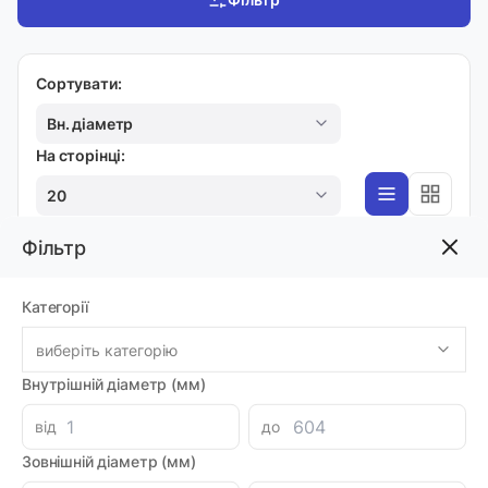
Сортувати:
Вн. діаметр
На сторінці:
20
Фільтр
ПЛУНЖЕРНІ
Категорії
Маленький шприц для змащування G16,
пістолетного типу зі сталевою трубкою, 240
виберіть категорію
бар, 43251
Код товара: 18019
Внутрішній діаметр (мм)
Артикул: 43251
Виробник: GROZ
від
до
Луцьк: 2
Зовнішній діаметр (мм)
-
+
652.96 грн