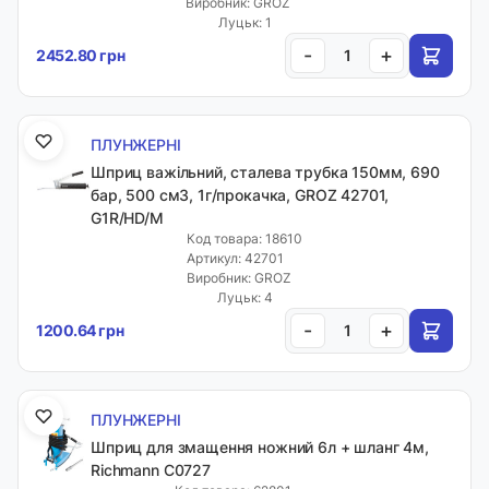
Виробник: GROZ
Луцьк: 1
-
+
2452.80 грн
ПЛУНЖЕРНІ
Шприц важільний, сталева трубка 150мм, 690
бар, 500 см3, 1г/прокачка, GROZ 42701,
G1R/HD/M
Код товара: 18610
Артикул: 42701
Виробник: GROZ
Луцьк: 4
-
+
1200.64 грн
ПЛУНЖЕРНІ
Шприц для змащення ножний 6л + шланг 4м,
Richmann C0727