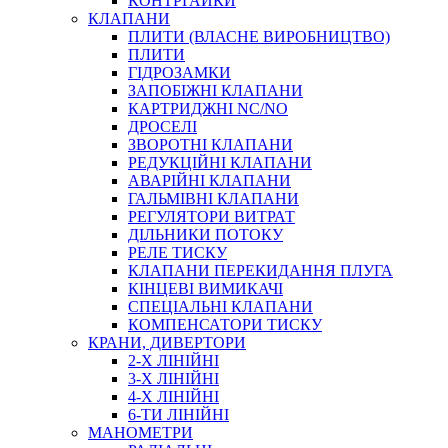
КОНТРГАЙКИ
МУФТИ
КЛАПАНИ
ХОМУТИ
ПЛИТИ (ВЛАСНЕ ВИРОБНИЦТВО)
ПЛИТИ
ГІДРОЗАМКИ
ЗАПОБІЖНІ КЛАПАНИ
КАРТРИДЖНІ NC/NO
ДРОСЕЛІ
ЗВОРОТНІ КЛАПАНИ
РЕДУКЦІЙНІ КЛАПАНИ
АВАРІЙНІ КЛАПАНИ
ЧЕРВ`ЯЧНІ
ГАЛЬМІВНІ КЛАПАНИ
СИЛОВІ
РЕГУЛЯТОРИ ВИТРАТ
ДІЛЬНИКИ ПОТОКУ
ДРОТЯНІ
РЕЛЕ ТИСКУ
ПРУЖИННІ
КЛАПАНИ ПЕРЕКИДАННЯ ПЛУГА
НЕЙЛОНОВІ
КІНЦЕВІ ВИМИКАЧІ
ПРОРЕЗИНЕНІ
СПЕЦІАЛЬНІ КЛАПАНИ
АВТОТОВАРИ
КОМПЕНСАТОРИ ТИСКУ
КРАНИ, ДИВЕРТОРИ
2-Х ЛІНІЙНІ
3-Х ЛІНІЙНІ
4-Х ЛІНІЙНІ
6-ТИ ЛІНІЙНІ
МАНОМЕТРИ