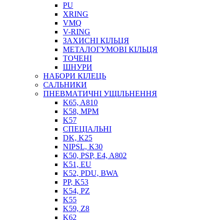
PU
XRING
VMQ
V-RING
ЗАХИСНІ КІЛЬЦЯ
МЕТАЛОГУМОВІ КІЛЬЦЯ
СОЖ
ТОЧЕНІ
ПІСТОЛЕТИ
ШНУРИ
НАСОСИ ТА ПОМПИ
НАБОРИ КІЛЕЦЬ
НАГНІТАЧІ
САЛЬНИКИ
МУФТИ (НАСАДКИ) ДЛЯ ШПРИЦІВ
ПНЕВМАТИЧНІ УЩІЛЬНЕННЯ
МАСЛЯНКИ, ЛІЙКИ
K65, A810
ПРЕС-МАСЛЯНКИ
K58, MPM
ШЛАНГИ, ТРУБКИ
K57
СПЕЦІАЛЬНІ
ШПРИЦИ МАСТИЛЬНІ
DK, K25
РУКАВА
NIPSL, K30
K50, PSP, E4, A802
K51, EU
K52, PDU, BWA
PP, K53
K54, PZ
K55
K59, Z8
K62