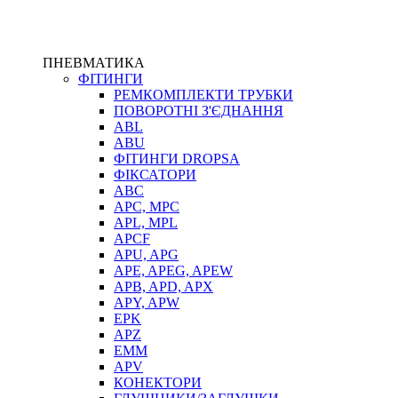
ПНЕВМАТИКА
ФІТИНГИ
РЕМКОМПЛЕКТИ ТРУБКИ
ПОВОРОТНІ З'ЄДНАННЯ
ABL
ABU
ФІТИНГИ DROPSA
ФІКСАТОРИ
ABC
APC, MPC
APL, MPL
APCF
APU, APG
APE, APEG, APEW
APB, APD, APX
APY, APW
EPK
APZ
EMM
APV
КОНЕКТОРИ