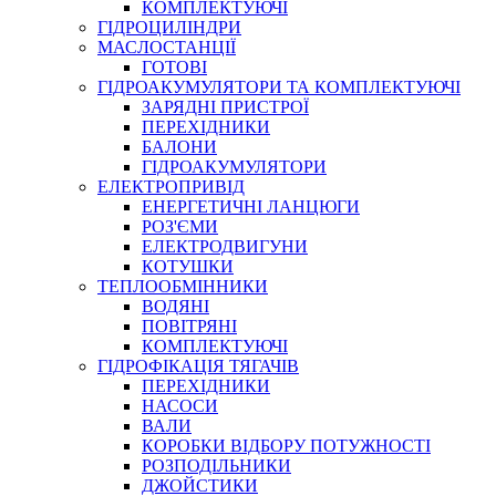
КОМПЛЕКТУЮЧІ
ГІДРОЦИЛІНДРИ
МАСЛОСТАНЦІЇ
ГОТОВІ
ГІДРОАКУМУЛЯТОРИ ТА КОМПЛЕКТУЮЧІ
СПЕЦІАЛЬНІ
ЗАРЯДНІ ПРИСТРОЇ
ОЛИВИ
ПЕРЕХІДНИКИ
БАЛОНИ
ГЕРМЕТИКИ
ГІДРОАКУМУЛЯТОРИ
ЗМАЗКИ
ЕЛЕКТРОПРИВІД
КЛЕЇ, ЦЕМЕНТИ, ЕПОКСИДКИ
ЕНЕРГЕТИЧНІ ЛАНЦЮГИ
РЕМОНТ ГІДРОЦИЛІНДРІВ
РОЗ'ЄМИ
ЕЛЕКТРОДВИГУНИ
КОТУШКИ
ТЕПЛООБМІННИКИ
ВОДЯНІ
ПОВІТРЯНІ
КОМПЛЕКТУЮЧІ
ГІДРОФІКАЦІЯ ТЯГАЧІВ
ПЕРЕХІДНИКИ
НАСОСИ
БОРЕКС, ЕО
ВАЛИ
КОРОБКИ ВІДБОРУ ПОТУЖНОСТІ
РОЗПОДІЛЬНИКИ
ДЖОЙСТИКИ