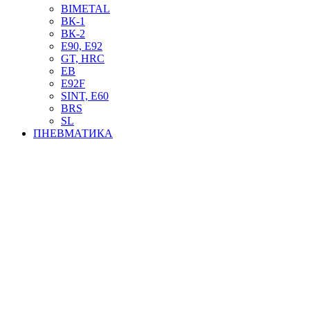
BIMETAL
ВК-1
ВК-2
Е90, E92
GT, HRC
EB
Е92F
SINT, E60
BRS
SL
ПНЕВМАТИКА