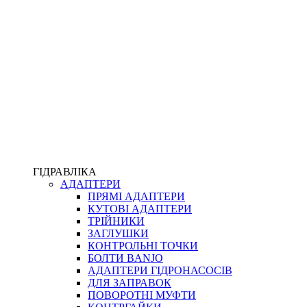
ПІСТОЛЕТИ
КОМПЛЕКТУЮЧІ ДЛЯ РУКАВІВ ВИСОКОГО ТИСКУ
КП
ВЕРСТАТИ
ФІТИНГИ ДІАГНОСТИЧНІ
ГІДРАВЛІКА
АДАПТЕРИ
АКСЕСУАРИ
ПРЯМІ АДАПТЕРИ
ТРУБКИ ТА КОМПЛЕКТУЮЧІ
КУТОВІ АДАПТЕРИ
ФІТИНГИ ГІДРАВЛІЧНІ
ТРІЙНИКИ
ФІТИНГИ КОНДИЦІОНЕРНІ
ЗАГЛУШКИ
ЗАХИСТ РУКАВІВ
КОНТРОЛЬНІ ТОЧКИ
ФІТИНГИ KARCHER
БОЛТИ BANJO
ФІТИНГИ НА ПІДЙОМ КАБІНИ
АДАПТЕРИ ГІДРОНАСОСІВ
РУКАВА
ДЛЯ ЗАПРАВОК
КОНЕКТОРИ
ПОВОРОТНІ МУФТИ