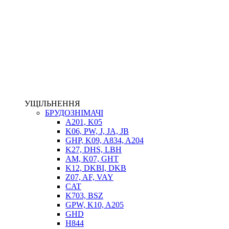
НАСОСИ-ДОЗАТОРИ
ГІДРОЦИЛІНДРИ
МАСЛОСТАНЦІЇ
ГІДРОАКУМУЛЯТОРИ ТА КОМПЛЕКТУЮЧІ
ЕЛЕКТРОПРИВІД
ТЕПЛООБМІННИКИ
ГІДРОФІКАЦІЯ ТЯГАЧІВ
КОНТРОЛЬНО-ВИМІРЮВАЛЬНА АПАРАТУРА
РОТАТОРИ
ЛЕБІДКИ
УЩІЛЬНЕННЯ
ВТУЛКИ
БРУДОЗНІМАЧІ
A201, K05
K06, PW, J, JA, JB
GHP, K09, A834, A204
K27, DHS, LBH
AM, K07, GHT
K12, DKBI, DKB
Z07, AF, VAY
CAT
K703, BSZ
BIMETAL
GPW, K10, A205
ВК-1
GHD
ВК-2
H844
Е90, E92