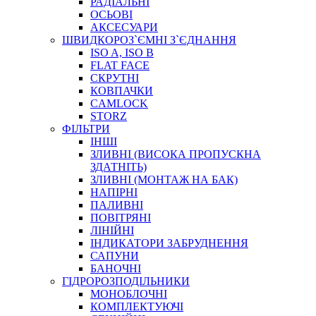
РАДІАЛЬНІ
ОСЬОВІ
АКСЕСУАРИ
АВТОХІМІЯ
ШВИДКОРОЗ`ЄМНІ З`ЄДНАННЯ
ДОМКРАТИ
ISO A, ISO B
НАБОРИ ЗАПОБІЖНИКІВ, КЛЕМ, АКСЕСУАРІВ
FLAT FACE
НАСОСИ, КОМПРЕСОРИ, МАНОМЕТРИ
СКРУТНІ
ПАСТА, АНТИСЕПТИК
КОВПАЧКИ
ІНСТРУМЕНТ
CAMLOCK
STORZ
ФІЛЬТРИ
ІНШІ
ЗЛИВНІ (ВИСОКА ПРОПУСКНА
ЗДАТНІТЬ)
ЗЛИВНІ (МОНТАЖ НА БАК)
НАПІРНІ
ПАЛИВНІ
ПОВІТРЯНІ
САДОВИЙ ІНВЕНТАР
ЛІНІЙНІ
ЕЛЕКТРИЧНІ ПРИЛАДИ
ІНДИКАТОРИ ЗАБРУДНЕННЯ
ПАЛЬНИКИ, ПАЯЛЬНИКИ, ПАЯЛЬНІ ЛАМПИ
САПУНИ
ІНСТРУМЕНТИ ДЛЯ ЕЛЕКТРИКА
БАНОЧНІ
ЕЛЕКТРОІНСТРУМЕНТИ
ГІДРОРОЗПОДІЛЬНИКИ
ЗАМКИ І КОМПЛЕКТУЮЧІ
МОНОБЛОЧНІ
КОМПЛЕКТУЮЧІ
ІНСТРУМЕНТИ ДЛЯ ЗВАРЮВАННЯ, АКСЕСУАРИ