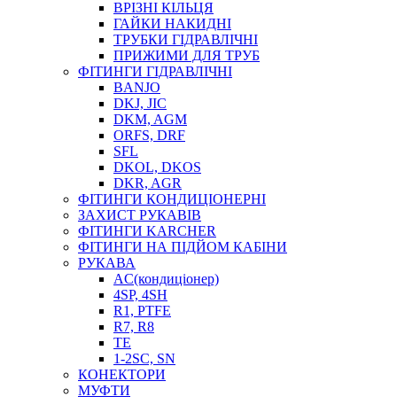
ВРІЗНІ КІЛЬЦЯ
ГАЙКИ НАКИДНІ
ТРУБКИ ГІДРАВЛІЧНІ
ПРИЖИМИ ДЛЯ ТРУБ
ФІТИНГИ ГІДРАВЛІЧНІ
BANJO
DKJ, JIC
DKM, AGM
ORFS, DRF
SFL
DKOL, DKOS
DKR, AGR
ФІТИНГИ КОНДИЦІОНЕРНІ
ЗАХИСТ РУКАВІВ
ФІТИНГИ KARCHER
ФІТИНГИ НА ПІДЙОМ КАБІНИ
РУКАВА
AC(кондиціонер)
4SP, 4SH
R1, PTFE
R7, R8
TE
1-2SC, SN
КОНЕКТОРИ
МУФТИ