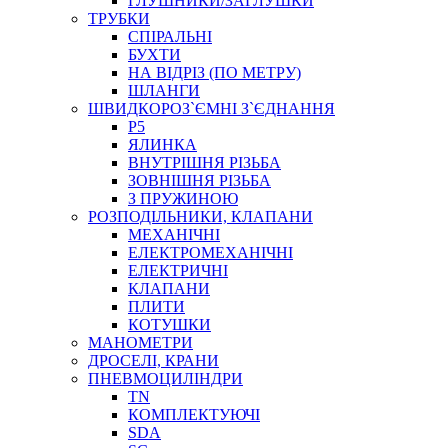
ГЛУШНИКИ/ЗАГЛУШКИ
ТРУБКИ
СПІРАЛЬНІ
БУХТИ
НА ВІДРІЗ (ПО МЕТРУ)
ШЛАНГИ
ШВИДКОРОЗ`ЄМНІ З`ЄДНАННЯ
P5
ЯЛИНКА
ВНУТРІШНЯ РІЗЬБА
ЗОВНІШНЯ РІЗЬБА
З ПРУЖИНОЮ
РОЗПОДІЛЬНИКИ, КЛАПАНИ
МЕХАНІЧНІ
ЕЛЕКТРОМЕХАНІЧНІ
ЕЛЕКТРИЧНІ
КЛАПАНИ
ПЛИТИ
КОТУШКИ
МАНОМЕТРИ
ДРОСЕЛІ, КРАНИ
ПНЕВМОЦИЛІНДРИ
TN
КОМПЛЕКТУЮЧІ
SDA