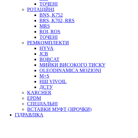
ТОСОЛ, АНТИФРИЗ
ТОЧЕНІ
ОЛИВА-ПАЛИВО
РОТАЦІЙНІ
BNS, K752
ПОВІТРЯ-ВОДА
BRS, K702, RRS
ДЛЯ ЗВАРЮВАННЯ
MRS
НАПІРНО-ВСМОКТУЮЧІ
ROI, ROS
АЗС
ТОЧЕНІ
РЕМКОМПЛЕКТИ
HYVA
JCB
BOBCAT
МИЙКИ ВИСОКОГО ТИСКУ
OLEODINAMICA MOZIONI
M+S
НШ VIVOIL
ДСТУ
ФІЛЬТРИ ДЛЯ ПАЛЬНОГО
KARCHER
ПІДДОНИ ДЛЯ БОЧОК
EPDM
МОДУЛЬНІ АЗС
СПЕЦІАЛЬНІ
МЕТРОЛОГІЧНЕ ОБЛАДНАННЯ
ВСТАВКИ МУФТ (ЗІРОЧКИ)
ЛІЧИЛЬНИКИ І ВИТРАТОМІРИ ДЛЯ ПАЛЬНОГО
ГІДРАВЛІКА
КОТУШКИ ДЛЯ ШЛАНГІВ
НАСОСИ ДЛЯ ПАЛЬНОГО
МОБІЛЬНІ КОЛОНКИ ТА КОМПЛЕКТИ ЗАПРАВКИ
СТАЦІОНАРНІ КОЛОНКИ