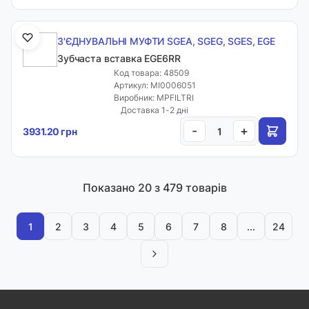
З'ЄДНУВАЛЬНІ МУФТИ SGEA, SGEG, SGES, EGE
Зубчаста вставка EGE6RR
Код товара: 48509
Артикул: MI0006051
Виробник: MPFILTRI
Доставка 1-2 дні
-
+
3931.20 грн
Показано
20
з 479 товарів
1
2
3
4
5
6
7
8
...
24