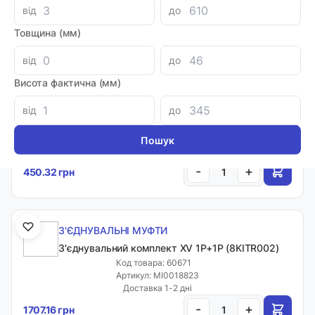
від
до
-
+
310.00 грн
Товщина (мм)
від
до
З'ЄДНУВАЛЬНІ МУФТИ ND, NS, NDG И OMT
Висота фактична (мм)
Елемент упр. R-82-92
від
до
Код товара: 48708
Артикул: MI0001385
Виробник: OMT
Доставка 1-2 дні
-
+
450.32 грн
З'ЄДНУВАЛЬНІ МУФТИ
З'єднувальний комплект XV 1P+1P (8KITR002)
Код товара: 60671
Артикул: MI0018823
Доставка 1-2 дні
-
+
1707.16 грн