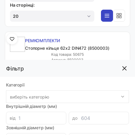
На сторінці:
20
РЕМКОМПЛЕКТИ
Cтопорне кільце 62x2 DIN472 (8500003)
Код товара: 50675
Артикул: 8500003
Виробник: KAZEL
Фільтр
Доставка 1-2 дні
-
+
436.80 грн
Категорії
виберіть категорію
З'ЄДНУВАЛЬНІ МУФТИ
Внутрішній діаметр (мм)
Вставка муфти (павук) Lovejoy L Jaw L-
від
до
099/100
Код товара: 74873
Зовнішній діаметр (мм)
Артикул: 23200
Луцьк: 3