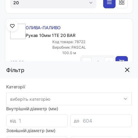
20
ОЛИВА-ПАЛИВО
Рукав 10мм 1ТЕ 20 BAR
Код товара: 78722
Виробник: PASCAL
100.0 м
-
+
182.88 грн
Фільтр
Категорії
ОЛИВА-ПАЛИВО
Рукав 10мм 1ТЕ 28 BAR
виберіть категорію
Код товара: 68887
Артикул: 1001387
Внутрішній діаметр (мм)
Виробник: ALFAGOMMA
3.7 м
від
до
-
+
252.48 грн
Зовнішній діаметр (мм)